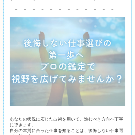
━－━－━－━－━－━－━－━－━－━－━－━－━
あなたの状況に応じた占術を用いて、進むべき方向へ丁寧
に導きます。
自分の本質に合った仕事を知ることは、後悔しない仕事選