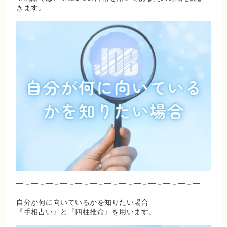
きます。
━－━－━－━－━－━－━－━－━－━－━－━－━
自分が何に向いているかを知りたい場合
『手相占い』と『四柱推命』を用います。