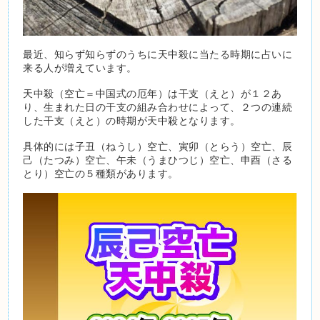
最近、知らず知らずのうちに天中殺に当たる時期に占いに
来る人が増えています。
天中殺（空亡＝中国式の厄年）は干支（えと）が１２あ
り、生まれた日の干支の組み合わせによって、２つの連続
した干支（えと）の時期が天中殺となります。
具体的には子丑（ねうし）空亡、寅卯（とらう）空亡、辰
己（たつみ）空亡、午未（うまひつじ）空亡、申酉（さる
とり）空亡の５種類があります。