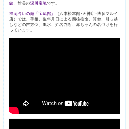
館」
館長の
深川宝琉
です。
福岡占いの館「宝琉館」
（六本松本館･天神店･博多マルイ
店）では、手相、生年月日による四柱推命、算命、引っ越
しなどの吉方位、風水、姓名判断、赤ちゃんの名づけを行
っています。