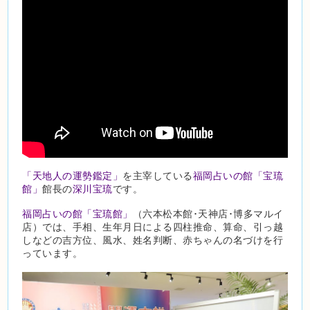
「天地人の運勢鑑定」
を主宰している
福岡占いの館「宝琉
館」
館長の
深川宝琉
です。
福岡占いの館「宝琉館」
（六本松本館･天神店･博多マルイ
店）では、手相、生年月日による四柱推命、算命、引っ越
しなどの吉方位、風水、姓名判断、赤ちゃんの名づけを行
っています。