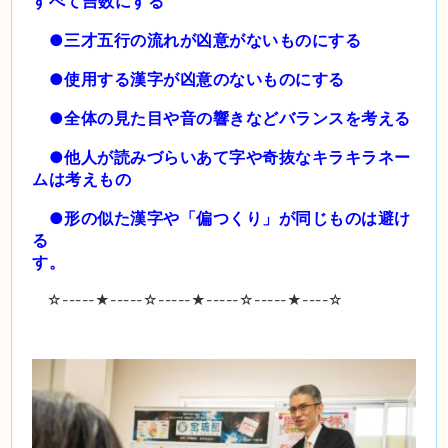
すべて吉数にする
●三才五行の流れが凶意がないものにする
●使用する漢字が凶意のないものにする
●全体の見た目や音の響きなどバランスを考える
●他人が読みづらいあて字や奇抜なキラキラネー
ムは考えもの
●形の似た漢字や「偏つくり」が同じものは避け
る
す。
☆-----
★
-----☆-----
★
-----☆-----
★
----☆