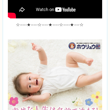
☆-----★-----☆-----★-----☆-----★----☆