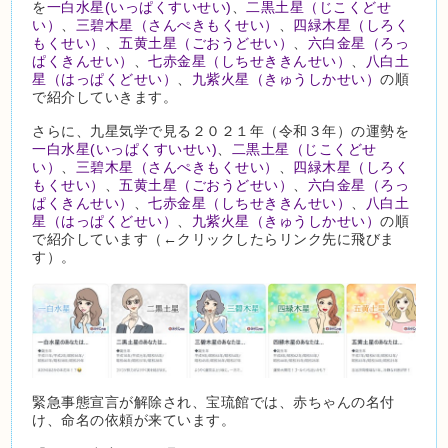
を
一白水星(いっぱくすいせい)
、
二黒土星（じこくどせ
い）
、
三碧木星（さんぺきもくせい）
、
四緑木星（しろく
もくせい）
、
五黄土星（ごおうどせい）
、
六白金星（ろっ
ぱくきんせい）
、
七赤金星（しちせききんせい）
、
八白土
星（はっぱくどせい）
、
九紫火星（きゅうしかせい）
の順
で紹介していきます。
さらに、九星気学で見る２０２１年（令和３年）の運勢を
一白水星(いっぱくすいせい)
、
二黒土星（じこくどせ
い）
、
三碧木星（さんぺきもくせい）
、
四緑木星（しろく
もくせい）
、
五黄土星（ごおうどせい）
、
六白金星（ろっ
ぱくきんせい）
、
七赤金星（しちせききんせい）
、
八白土
星（はっぱくどせい）
、
九紫火星（きゅうしかせい）
の順
で紹介しています（←クリックしたらリンク先に飛びま
す）。
緊急事態宣言が解除され、宝琉館では、赤ちゃんの名付
け、命名の依頼が来ています。