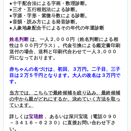
●十干配合法による字画・数理診断。
●三才・五行相剋法による診断。
●字源・字形・紫微斗数による診断。
●音韻・読み方による発音診断。
●人象地象配合干によるその年代の年運診断
姓名判断
は、一人２,０００円（姓名判断による相
性は５００円プラス）。代金引換による鑑定書印刷
送付の場合、送料と印刷代合わせて一人３,０００
円になっております。
赤ちゃんの名づけは、初回、３万円。二子目、三子
目は２万５千円となります。大人の
改名は３万円で
す。
当方では、こちらで最終候補を絞り込み、最終候補
の中から親がどれにするか、決めていく方法を取っ
ています。
詳しくは
宝琉館
、あるいは深川宝琉（電話０９０
－３４１６－６２３０）に直接お問い合わせ下さ
い。