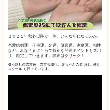
２０２１年秋冬以降が一体、どんな年になるのか。
恋愛結婚運、仕事運、金運、健康運、家庭運、相性
など、みなさまにとって特別な開運ポイントをズバ
リ、鑑定していきます。詳細は
クリック！
引っ越しの吉方位、吉方位旅行、赤ちゃんの名づけ、
占い
スクール
も行っています。