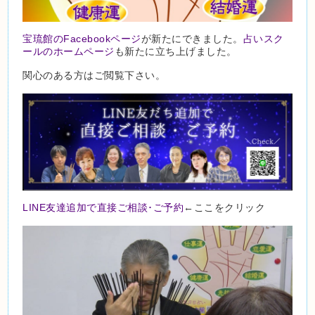
宝琉館のFacebookページ
が新たにできました。
占いスク
ールのホームページ
も新たに立ち上げました。
関心のある方はご閲覧下さい。
LINE友達追加で直接ご相談･ご予約
←ここをクリック