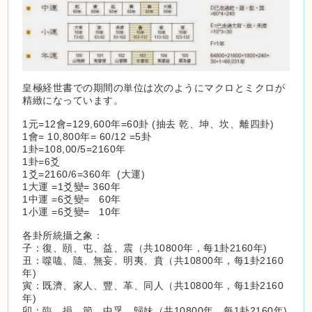
皇極経世書での期間の単位は次のようにマクロとミクロが
精緻になっています。
1元=12會=129,600年=60卦 (抽去 乾、坤、坎、離四卦)
1會= 10,800年= 60/12 =5卦
1卦=108,00/5=2160年
1卦=6爻
1爻=2160/6=360年 (大運)
1大運 =1爻變= 360年
1中運 =6爻變= 60年
1小運 =6爻變= 10年
各卦所統攝之象：
子：復、頤、屯、益、震（共10800年，每1卦2160年)
丑：噬嗑、隨、無妄、明夷、賁（共10800年，每1卦2160
年)
寅：既濟、家人、豐、革、同人（共10800年，每1卦2160
年)
卯：臨、損、節、中孚、歸妹（共10800年，每1卦2160年)