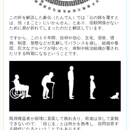
この卦を解説した象伝（たんでん）では「公の餗を覆すと
は、信（まこと）にいかんせん」とあり、信頼関係がない
ために鼎が折れてしまったのだと解説しています。
ですから、この１０年間、信仰や信心、文化、習俗、慣
例、制度、形態などが瓦解してバランスを崩し、組織や集
団、巨大なグループが傾いたり、体制や統治組織が覆され
たりする時期になるということです。
既得権益者が崩壊に直面して敗れ去り、前途は決して楽観
できないので、「信じる」とは何かを熟考し、自問自答す
る時代になるということでもあります。