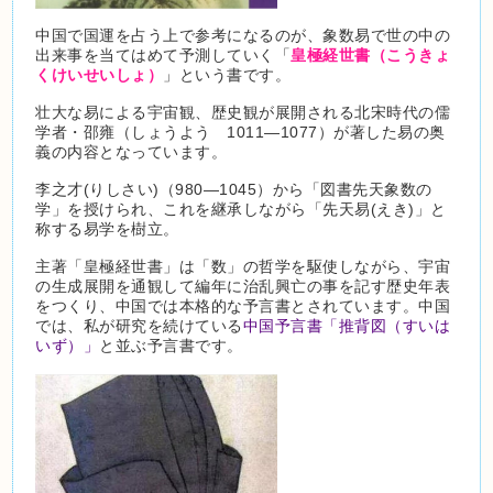
中国で国運を占う上で参考になるのが、象数易で世の中の
出来事を当てはめて予測していく「
皇極経世書（こうきょ
くけいせいしょ）
」という書です。
壮大な易による宇宙観、歴史観が展開される北宋時代の儒
学者・邵雍（しょうよう 1011―1077）が著した易の奥
義の内容となっています。
李之才(りしさい)（980―1045）から「図書先天象数の
学」を授けられ、これを継承しながら「先天易(えき)」と
称する易学を樹立。
主著「皇極経世書」は「数」の哲学を駆使しながら、宇宙
の生成展開を通観して編年に治乱興亡の事を記す歴史年表
をつくり、中国では本格的な予言書とされています。中国
では、私が研究を続けている
中国予言書「推背図（すいは
いず）」
と並ぶ予言書です。