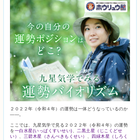
２０２２年（令和４年）の運勢は一体どうなっているのか
――。
ここでは、九星気学で見る２０２２年（令和４年）の運勢
を
一白水星(いっぱくすいせい)
、
二黒土星（じこくどせ
い）
、
三碧木星（さんぺきもくせい）
、
四緑木星（しろく