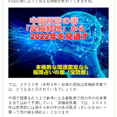
のは占術によって見える側面が変わってきますね。
では、２０２２年（令和４年）自体の意味は皇極経世書で
は、どうなると示されているでしょうか。
中国で国運を占う上で参考になる象数易で世の中の出来事
を当てはめて予測していく「皇極経世書」では、２０２２
年は世界的には易６４卦の中の水火既済（すいかきせい＝
勝って兜の緒を締めよ）となります。