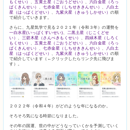
もくせい）
、
五黄土星（ごおうどせい）
、
六白金星（ろっ
ぱくきんせい）
、
七赤金星（しちせききんせい）
、
八白土
星（はっぱくどせい）
、
九紫火星（きゅうしかせい）
の順
で紹介していきます。
さらに、九星気学で見る２０２１年（令和３年）の運勢を
一白水星(いっぱくすいせい)
、
二黒土星（じこくどせ
い）
、
三碧木星（さんぺきもくせい）
、
四緑木星（しろく
もくせい）
、
五黄土星（ごおうどせい）
、
六白金星（ろっ
ぱくきんせい）
、
七赤金星（しちせききんせい）
、
八白土
星（はっぱくどせい）
、
九紫火星（きゅうしかせい）
の順
で紹介しています（←クリックしたらリンク先に飛びま
す）。
２０２２年（令和４年）がどのような年になるのか。
そろそろ気になる時節になりました。
その年の国運、世の中がどうなっていくかを予測していく