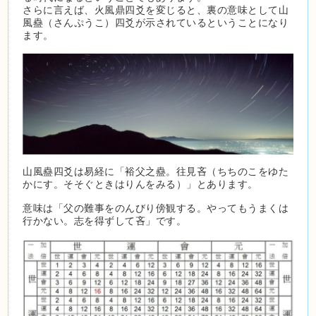
さらに言えば、火風鼎四爻を変じると、裏の意味として山
風蠱（さんぷうこ）四爻が示されているということになり
ます。
山風蠱四爻は易経に「裕父之蠱。往見吝（ちちのこをゆた
かにす。そそぐときはりんをみる）」とあります。
意味は「父の難事をのんびり傍観する。やってもうまくは
行かない。志を得ずして吝」です。