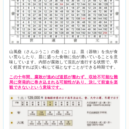
山風蠱（さんぷうこ）の蠱（こ）は、皿（器物）を虫が食
い荒らしたり、皿に盛った食物に虫が湧いていることを意
味しています。内部が腐敗して混乱が進行する状態で、早
く処置すれば災い転じて福となすことができる時期です。
この十年間、腐敗が進めば道筋が整わず、収拾不可能な難
局に突発的に巻き込まれる可能性があり、決して前途を楽
観できないという意味です。