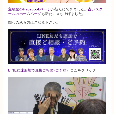
宝琉館のFacebookページ
が新たにできました。
占いスク
ールのホームページ
も新たに立ち上げました。
関心のある方はご閲覧下さい。
LINE友達追加で直接ご相談･ご予約
←ここをクリック