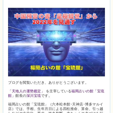
ブログを閲覧いただき、ありがとうございます。
「天地人の運勢鑑定」
を主宰している
福岡占いの館「宝琉
館」
館長の
深川宝琉
です。
福岡占いの館「宝琉館」（六本松本館･天神店･博多マルイ
店）では、手相、生年月日による四柱推命、算命、引っ越