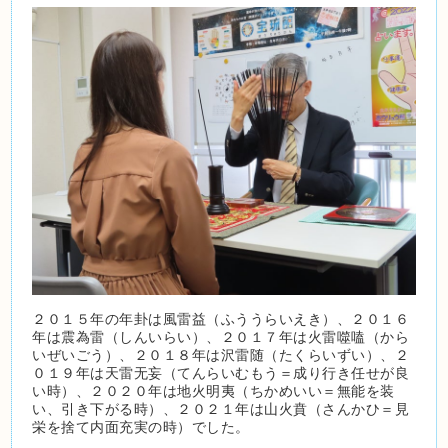
２０１５年の年卦は風雷益（ふううらいえき）、２０１６
年は震為雷（しんいらい）、２０１７年は火雷噬嗑（から
いぜいごう）、２０１８年は沢雷随（たくらいずい）、２
０１９年は天雷无妄（てんらいむもう＝成り行き任せが良
い時）、２０２０年は地火明夷（ちかめいい＝無能を装
い、引き下がる時）、２０２１年は山火賁（さんかひ＝見
栄を捨て内面充実の時）でした。