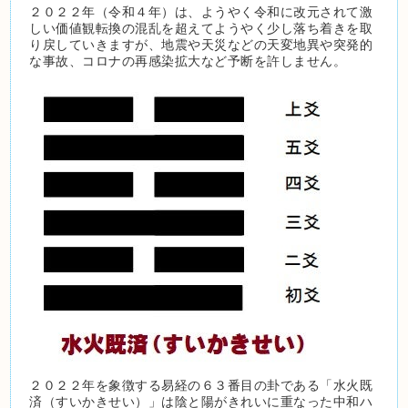
２０２２年（令和４年）は、ようやく令和に改元されて激
しい価値観転換の混乱を超えてようやく少し落ち着きを取
り戻していきますが、地震や天災などの天変地異や突発的
な事故、コロナの再感染拡大など予断を許しません。
２０２２年を象徴する易経の６３番目の卦である「水火既
済（すいかきせい）」は陰と陽がきれいに重なった中和ハ