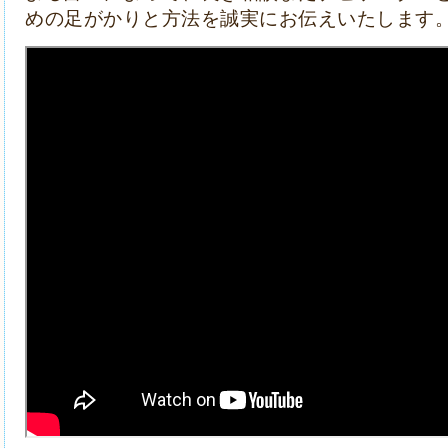
本館
の鑑定は、時間制で自由に占術を組み合わ
の声に実直に耳を傾けながら解決の糸口となる
また
「宝琉館 福岡天神店」
では、有能な開運鑑
よる占いによって、良き相談またナビゲーター
めの足がかりと方法を誠実にお伝えいたします