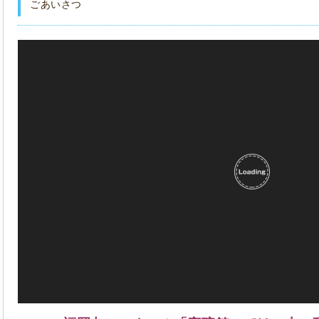
四方八方の吉方、凶方を全世界各地から見ていく移動運こそ開運の秘訣だ！
ごあいさつ