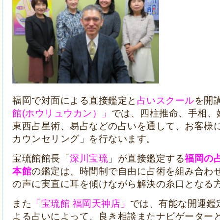
福岡で対面による直接鑑定と
占いスクール
を開
館(ホウリュウカン）」
では、四柱推命、手相、
東西占星術、易占などの占いを通して、お客様
カウンセリング」を行ないます。
宝琉館館長「
深川宝琉
」が直接鑑定する
福岡の