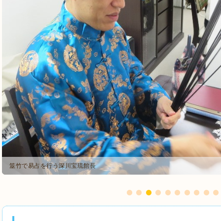
筮竹で易占を行う深川宝琉館長