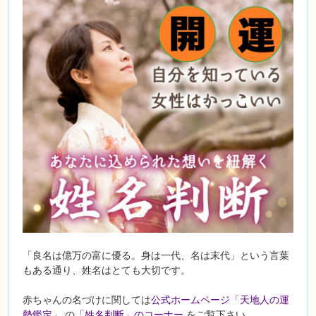
「良名は億万の富に優る。身は一代、名は末代」という言葉
もある通り、姓名はとても大切です。
赤ちゃんの名づけに関しては
公式ホームページ「天地人の運
勢鑑定」
の
「姓名判断」のコーナー
をご覧下さい。