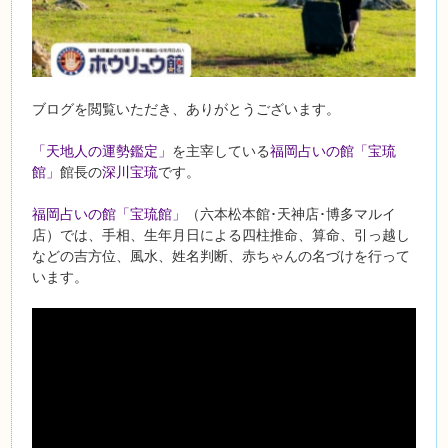
ブログを閲覧いただき、ありがとうございます。
「天地人の運勢鑑定」
を主宰している
福岡占いの館「宝琉
館」
館長の
深川宝琉
です。
福岡占いの館「宝琉館」
（六本松本館･天神店･博多マルイ
店）では、手相、生年月日による四柱推命、算命、引っ越し
などの吉方位、風水、姓名判断、赤ちゃんの名づけを行って
います。