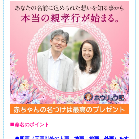
■命名のポイント
●四画（天画以外の人画、地画、総画、外画）をす