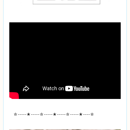
☆-----
★
-----☆-----
★
-----☆-----
★
----☆