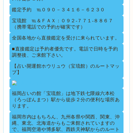
鑑定予約 ℡０９０－３４１６－６２３０
宝琉館 ℡＆ＦＡＸ：０９２-７７１-８８６７
（携帯電話での予約が確実です）
全国各地から直接鑑定を受けに来られています。
■直接鑑定は予約者優先です。電話で日時を予約
調整後、ご来館下さい。
【占い開運館ホウリュウ（宝琉館）のルートマッ
プ】
福岡占いの館「宝琉館」は地下鉄七隈線六本松
（ろっぽんまつ）駅から徒歩２分の便利な場所あ
ります。
福岡市内はもちろん、九州各県や関西、関東、沖
縄、東北、北海道からもご来館されていますの
で、福岡空港や博多駅、西鉄天神駅からのルート