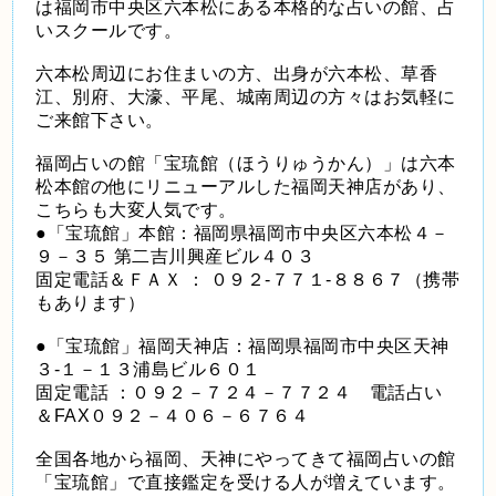
は福岡市中央区六本松にある本格的な占いの館、占
いスクールです。
六本松周辺にお住まいの方、出身が六本松、草香
江、別府、大濠、平尾、城南周辺の方々はお気軽に
ご来館下さい。
福岡占いの館「宝琉館（ほうりゅうかん）」は六本
松本館の他にリニューアルした福岡天神店があり、
こちらも大変人気です。
●「宝琉館」本館：福岡県福岡市中央区六本松４－
９－３５ 第二吉川興産ビル４０３
固定電話＆ＦＡＸ ： ０９２-７７１-８８６７（携帯
もあります）
●「宝琉館」福岡天神店：福岡県福岡市中央区天神
３-１－１３浦島ビル６０１
固定電話 ：０９２－７２４－７７２４ 電話占い
＆FAX０９２－４０６－６７６４
全国各地から福岡、天神にやってきて福岡占いの館
「宝琉館」で直接鑑定を受ける人が増えています。