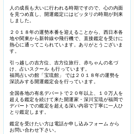
人の成長も大いに行われる時期ですので、心の内面
を見つめ直し、開運鑑定にはピッタリの時期が到来
しました。
２０１８年の運勢本番を迎えることから、西日本各
地や関東から新幹線や飛行機で、直接鑑定を受けに
熱心に通ってこられています。ありがとうございま
す。
引っ越しの吉方位、吉方位旅行、赤ちゃんの名づ
け、占いスクール も行っています。
福岡占いの館「宝琉館」 では２０１８年の運勢を
深読みする開運鑑定会を行っています。
全国各地の有名デパートで２０年以上、１０万人を
超える鑑定を続けて来た開運家・深川宝琉が福岡で
デパートでの鑑定を超える深い内容で丁寧に一人ひ
とり鑑定します。
鑑定を受けたい方は電話か申し込みフォーム から
お問い合わせ下さい。