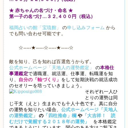
★ 赤ちゃんの名づけ・命名 ★
第一子の名づけ…３２,４００円（税込）
福岡占いの館「宝琉館」
の
申し込みフォーム
から
でも問い合わせ可能です。
☆-----★-----☆-----★-----☆
敵を知り、己を知れば百選危うからず。
公式ホームページ「天地人の運勢鑑定」
の
本格仕
事運鑑定
で適職運、就活運、仕事運、転職運を知
り、
自分の「軸づくり」
をして短期決戦の就活成功
のセオリーを培っていきましょう。
それぞれ一人ひ
とりの運勢は同
じ干支（えと）生まれでも十人十色です。真に自分
の運勢を知りたい場合、
公式ホームページ「天地人
の運勢鑑定」
の
「四柱推命」欄
や
「大吉祥！ 読
むだけで覚醒する２０１８年の運勢」
を本格鑑定
できるようにしています。関心のある方はご覧下さ