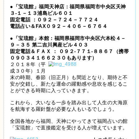
●「宝琉館」福岡天神店：福岡県福岡市中央区天神
３-１－１３浦島ビル６０１
固定電話 ：０９２－７２４－７７２４
電話占い＆FAX０９２－４０６－６７６４
●「宝琉館」本館：福岡県福岡市中央区六本松４－
９－３５ 第二吉川興産ビル４０３
固定電話＆ＦＡＸ ： ０９２-７７１-８８６７（携帯
０９０３４１６６２３０もあります）
２０１８年（平
成３０年）１月
末の時期、春節（旧正月）も間近となり、期待と不
安が交錯し、新たな運命の躍動感や息吹を感じるこ
とができる時期に入っていきます。
これから、大いなる一歩を踏み出して人生の大海原
を航海する羅針盤が必要な人もいるでしょう。
全国各地から福岡、天神にやってきて福岡占いの館
「宝琉館」で直接鑑定を受ける人が増えています。