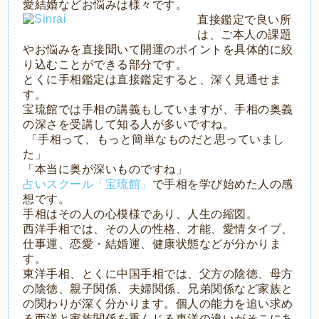
愛結婚などお悩みは様々です。
直接鑑定で良い所
は、ご本人の課題
やお悩みを直接聞いて開運のポイントを具体的に絞
り込むことができる部分です。
とくに手相鑑定は直接鑑定すると、深く見通せま
す。
宝琉館では手相の講義もしていますが、手相の奥義
の深さを受講して知る人が多いですね。
「手相って、もっと簡単なものだと思っていまし
た」
「本当に奥が深いものですね」
占いスクール「宝琉館」
で手相を学び始めた人の感
想です。
手相はその人の心模様であり、人生の縮図。
西洋手相では、その人の性格、才能、愛情タイプ、
仕事運、恋愛・結婚運、健康状態などが分かりま
す。
東洋手相、とくに中国手相では、父方の陰徳、母方
の陰徳、親子関係、夫婦関係、兄弟関係など家族と
の関わりが深く分かります。個人の能力を追い求め
る西洋と家族関係を重んじる東洋の違いがそこにあ