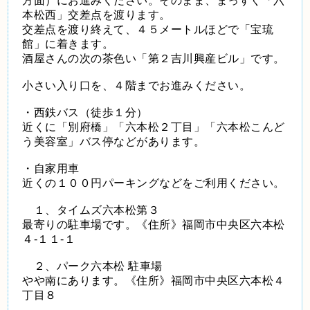
方面）にお進みください。そのまま、まっすぐ「六
本松西」交差点を渡ります。
交差点を渡り終えて、４５メートルほどで「宝琉
館」に着きます。
酒屋さんの次の茶色い「第２吉川興産ビル」です。
小さい入り口を、４階までお進みください。
・西鉄バス（徒歩１分）
近くに「別府橋」「六本松２丁目」「六本松こんど
う美容室」バス停などがあります。
・自家用車
近くの１００円パーキングなどをご利用ください。
１、タイムズ六本松第３
最寄りの駐車場です。《住所》福岡市中央区六本松
４-１１-１
２、パーク六本松 駐車場
やや南にあります。《住所》福岡市中央区六本松４
丁目８