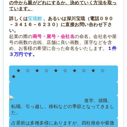
の中から親がどれにするか、決めていく方法を取っ
ています。
詳しくは
宝琉館
、あるいは深川宝琉（電話０９０
－３４１６－６２３０）に直接お問い合わせ下さ
い。
起
業の際の
商号・屋号・会社名
の命名。会社名や屋
号の画数の吉凶、店舗に良い画数、漢字などを含
め、お客様の希望に合った命名をいたします。
１件
３万円です。
★ ☆ ★ ☆ ★ ☆ ★ ☆ ★ ☆
★
進学、就職、
転職、引っ越し、移転などの季節となってきまし
た。
占星術は多種多様にありますが、四柱推命や紫微