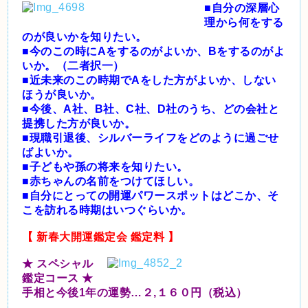
■自分の深層心
理から何をする
のが良いかを知りたい。
■今のこの時にAをするのがよいか、Bをするのがよ
いか。（二者択一）
■近未来のこの時期でAをした方がよいか、しない
ほうが良いか。
■今後、A社、B社、C社、D社のうち、どの会社と
提携した方が良いか。
■現職引退後、シルバーライフをどのように過ごせ
ばよいか。
■子どもや孫の将来を知りたい。
■赤ちゃんの名前をつけてほしい。
■自分にとっての開運パワースポットはどこか、そ
こを訪れる時期はいつぐらいか。
【 新春大開運鑑定会 鑑定料 】
★ スペシャル
鑑定コース ★
手相と今後1年の運勢…２,１６０円（税込）