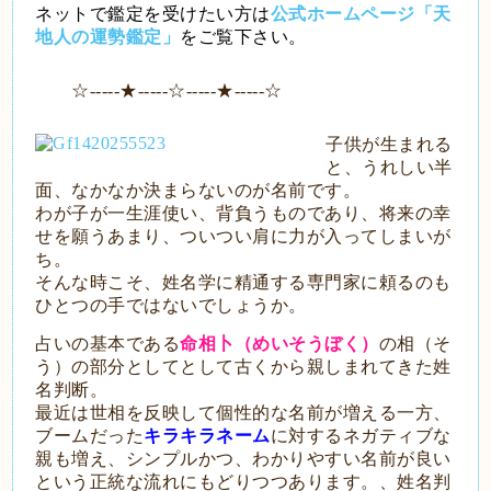
ネットで鑑定を受けたい方は
公式ホームページ「天
地人の運勢鑑定」
をご覧下さい。
☆-----★-----☆-----★-----☆
子供が生まれる
と、うれしい半
面、なかなか決まらないのが名前です。
わが子が一生涯使い、背負うものであり、将来の幸
せを願うあまり、ついつい肩に力が入ってしまいが
ち。
そんな時こそ、姓名学に精通する専門家に頼るのも
ひとつの手ではないでしょうか。
占いの基本である
命相卜（めいそうぼく）
の相（そ
う）の部分としてとして古くから親しまれてきた姓
名判断。
最近は世相を反映して個性的な名前が増える一方、
ブームだった
キラキラネーム
に対するネガティブな
親も増え、シンプルかつ、わかりやすい名前が良い
という正統な流れにもどりつつあります。、姓名判