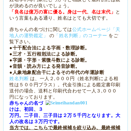
が決めるのが良いでしょう。
「良名は億万の富に優る。身は一代、名は末代」
と
いう言葉もある通り、姓名はとても大切です。
赤ちゃんの名づけに関しては
公式ホームページ「天
地人の運勢鑑定」
の
「姓名判断」のコーナー
をご
覧下さい。
●十干配合法による字画・数理診断。
●三才・五行相剋法による診断。
●字源・字形・紫微斗数による診断。
●音韻・読み方による発音診断。
●人象地象配合干によるその年代の年運診断
姓
名判断
は、一人２,０００円（姓名判断による相
性は５００円プラス）。代金引換による鑑定書印刷
送付の場合、送料と印刷代合わせて一人３,０００
円になっております。
赤
ちゃんの名づ
けは、初回、３
万円。二子目、三子目は２万５千円となります。大
人の
改名は３万円です。
当方では、こちらで最終候補を絞り込み、最終候補