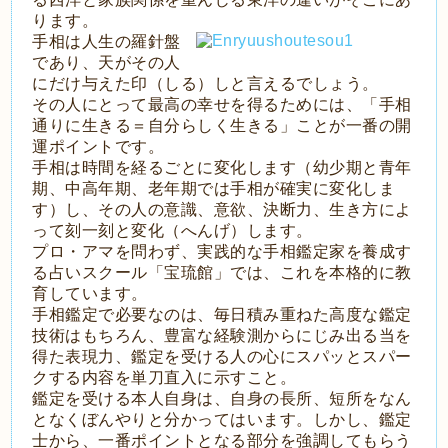
ります。
手相は人生の羅針盤
であり、天がその人
にだけ与えた印（しる）しと言えるでしょう。
その人にとって最高の幸せを得るためには、「手相
通りに生きる＝自分らしく生きる」ことが一番の開
運ポイントです。
手相は時間を経るごとに変化します（幼少期と青年
期、中高年期、老年期では手相が確実に変化しま
す）し、その人の意識、意欲、決断力、生き方によ
って刻一刻と変化（へんげ）します。
プロ・アマを問わず、実践的な手相鑑定家を養成す
る占いスクール「宝琉館」では、これを本格的に教
育しています。
手相鑑定で必要なのは、毎日積み重ねた高度な鑑定
技術はもちろん、豊富な経験測からにじみ出る当を
得た表現力、鑑定を受ける人の心にスパッとスパー
クする内容を単刀直入に示すこと。
鑑定を受ける本人自身は、自身の長所、短所をなん
となくぼんやりと分かってはいます。しかし、鑑定
士から、一番ポイントとなる部分を強調してもらう