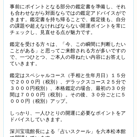
事前にポイントとなる部分の鑑定書を準備し、それ
も合わせながら対面ならではの鑑定アドバイスがで
きます。鑑定書を持ち帰ることで、鑑定後も、自分
の課題や超えなければならない開運ポイントを常に
チェックし、見直せる点が魅力です。
鑑定を受ける方々は、「今、この瞬間に判断したい
ことがある」と思ってご来館される方が多いですの
で、一つひとつ、ご本人の尋ねたい内容にお答えし
ていきます。
鑑定はスペシャルコース（手相と生年月日）１５分
で２０００円（税別）、デラックスコース２５分で
３０００円税別）、本格鑑定の場合、最初の３０分
間は７０００円（税別）。その後、３０分ごとに５
０００円（税別）アップ。
しっかり、一人ひとりの開運に必要なポイントをア
ドバイスしていきます。
深川宝琉館長による「占いスクール」を六本松本館