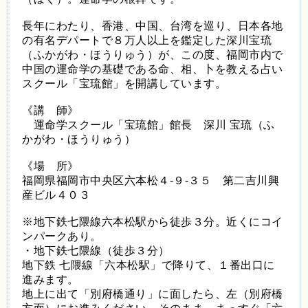
長年にわたり、香港、中国、台湾を巡り、日本各地
の有名デパートで８万人以上を鑑定した深川宝琉
（ふかがわ・ほうりゅう）が、この度、福岡市内で
中国の運命学の基礎である命、相、卜を教える占い
スクール「宝琉館」を開講しています。
《講 師》
運命学スクール「宝琉館」館長 深川 宝琉（ふ
かがわ・ほうりゅう）
《場 所》
福岡県福岡市中央区六本松４-９-３５ 第二吉川興
産ビル４０３
※地下鉄七隈線六本松駅から徒歩３分。近くにコイ
ンパークあり。
・地下鉄七隈線（徒歩３分）
地下鉄 七隈線「六本松駅」で降りて、１番出口に
進みます。
地上に出て「別府橋通り」に面したら、左（別府橋