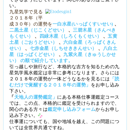
い。
九星気学で見る
２０１８年（平
成３０年）の運勢を
一白水星(いっぱくすいせい)
、
二黒土星（じこくどせい）
、
三碧木星（さんぺき
もくせい）
、
四緑木星（しろくもくせい）
、
五黄
土星（ごおうどせい）
、
六白金星（ろっぱくきん
せい）
、
七赤金星（しちせききんせい）
、
八白土
星（はっぱくどせい）
、
九紫火星（きゅうしかせ
い） の順で紹介しています。
引っ越しや旅行など、本格的な吉方を知るための九
星気学風水鑑定は非常に参考になります。さらには
２０１８年の運勢が一体どうなるかを見るには
「読
むだけで覚醒する２０１８年の運勢」
をお申し込み
下さい。
「
天地人の運勢鑑定」
にある本格仕事運鑑定コース
では、この点、本格的に鑑定を受けられますので、
関心のある方々は
鑑定申し込みフォーム
からお申し
込み下さい。
仕事運についても、国や地域を越え、この問題につ
いては全世界共通ですね。