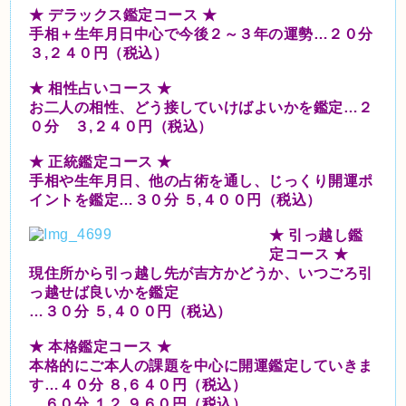
★ デラックス鑑定コース ★
手相＋生年月日中心で今後２～３年の運勢…２０分
３,２４０円（税込）
★ 相性占いコース ★
お二人の相性、どう接していけばよいかを鑑定…２
０分 ３,２４０円（税込）
★ 正統鑑定コース ★
手相や生年月日、他の占術を通し、じっくり開運ポ
イントを鑑定…３０分 ５,４００円（税込）
★ 引っ越し鑑
定コース ★
現住所から引っ越し先が吉方かどうか、いつごろ引
っ越せば良いかを鑑定
…３０分 ５,４００円（税込）
★ 本格鑑定コース ★
本格的にご本人の課題を中心に開運鑑定していきま
す…４０分 ８,６４０円（税込）
…６０分 １２,９６０円（税込）