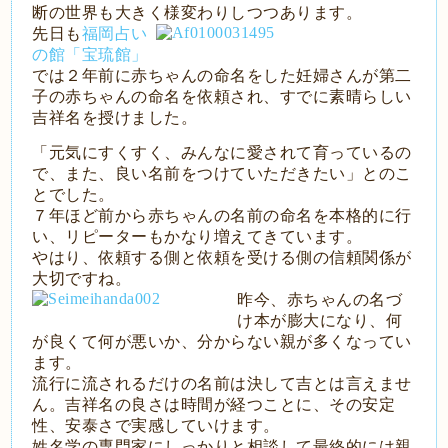
断の世界も大きく様変わりしつつあります。
先日も
福岡占い
の館「宝琉館」
では２年前に赤ちゃんの命名をした妊婦さんが第二
子の赤ちゃんの命名を依頼され、すでに素晴らしい
吉祥名を授けました。
「元気にすくすく、みんなに愛されて育っているの
で、また、良い名前をつけていただきたい」とのこ
とでした。
７年ほど前から赤ちゃんの名前の命名を本格的に行
い、リピーターもかなり増えてきています。
やはり、依頼する側と依頼を受ける側の信頼関係が
大切ですね。
昨今、赤ちゃんの名づ
け本が膨大になり、何
が良くて何が悪いか、分からない親が多くなってい
ます。
流行に流されるだけの名前は決して吉とは言えませ
ん。吉祥名の良さは時間が経つことに、その安定
性、安泰さで実感していけます。
姓名学の専門家にしっかりと相談して最終的には親