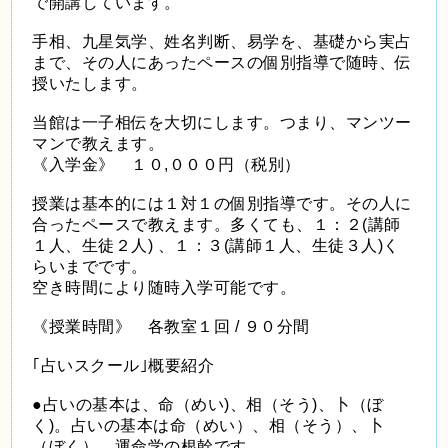
で開講しています。
手相、九星気学、姓名判断、易学を、基礎から実占
まで、その人にあったペースの個別指導で随時、伝
授いたします。
当館は一子相伝を大切にします。つまり、マンツー
マンで教えます。
《入学金》 １０,０００円（税別）
授業は基本的には１対１の個別指導です。その人に
合ったペースで教えます。多くても、１：２(講師
１人、生徒２人) 、１：３(講師１人、生徒３人)く
らいまでです。
空き時間により随時入学可能です。
《授業時間》 各教室１回 / ９０分間
｢占いスクール｣概要紹介
●占いの基本は、命（めい)、相（そう)、卜（ぼ
く)。占いの基本は命（めい）、相（そう）、卜
（ぼく）。運命学の根幹です。