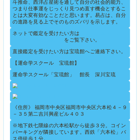
斗推命、西洋占星術を通して自分の社会的能力、
つまり仕事運をじっくり見つめ直す機会とするこ
とは大変有効なことだと思います。易占は、自分
の進路を見る上でそのものズバリを示します。
ネットで鑑定を受けたい方は
公式ホームページ
「天地人の運勢鑑定」
をご覧下さい。
直接鑑定を受けたい方は宝琉館へご連絡下さい。
【運命学スクール 宝琉館】
運命学スクール「宝琉館」 館長 深川宝琉
《住所》 福岡市中央区福岡市中央区六本松４－９
－３５第二吉川興産ビル４０３
※地下鉄七隈線の六本松駅から徒歩３分。コイン
パーキングが隣接しています。西鉄「六本松」バ
ス停徒歩１分。