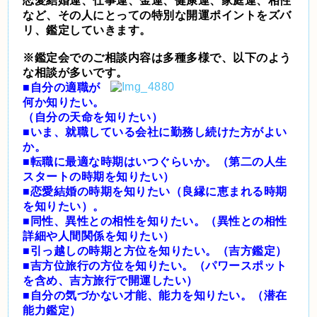
恋愛結婚運、仕事運、金運、健康運、家庭運、相性
など、その人にとっての特別な開運ポイントをズバ
リ、鑑定していきます。
※鑑定会でのご相談内容は多種多様で、以下のよう
な相談が多いです。
■自分の適職が
何か知りたい。
（自分の天命を知りたい）
■いま、就職している会社に勤務し続けた方がよい
か。
■転職に最適な時期はいつぐらいか。（第二の人生
スタートの時期を知りたい）
■恋愛結婚の時期を知りたい（良縁に恵まれる時期
を知りたい）。
■同性、異性との相性を知りたい。（異性との相性
詳細や人間関係を知りたい）
■引っ越しの時期と方位を知りたい。（吉方鑑定）
■吉方位旅行の方位を知りたい。（パワースポット
を含め、吉方旅行で開運したい）
■自分の気づかない才能、能力を知りたい。（潜在
能力鑑定）