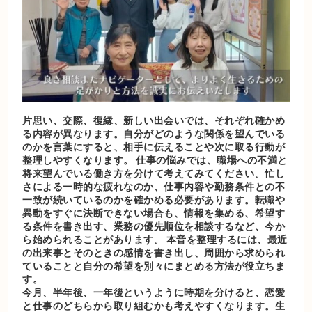
片思い、交際、復縁、新しい出会いでは、それぞれ確かめ
る内容が異なります。自分がどのような関係を望んでいる
のかを言葉にすると、相手に伝えることや次に取る行動が
整理しやすくなります。 仕事の悩みでは、職場への不満と
将来望んでいる働き方を分けて考えてみてください。忙し
さによる一時的な疲れなのか、仕事内容や勤務条件との不
一致が続いているのかを確かめる必要があります。転職や
異動をすぐに決断できない場合も、情報を集める、希望す
る条件を書き出す、業務の優先順位を相談するなど、今か
ら始められることがあります。 本音を整理するには、最近
の出来事とそのときの感情を書き出し、周囲から求められ
ていることと自分の希望を別々にまとめる方法が役立ちま
す。
今月、半年後、一年後というように時期を分けると、恋愛
と仕事のどちらから取り組むかも考えやすくなります。生