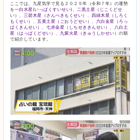
ここでは、九星気学で見る２０２５年（令和７年）の運勢
を
一白水星(いっぱくすいせい)
、
二黒土星（じこくどせ
い）
、
三碧木星（さんぺきもくせい）
、
四緑木星（しろく
もくせい）
、
五黄土星（ごおうどせい）
、
六白金星（ろっ
ぱくきんせい）
、
七赤金星（しちせききんせい）
、
八白土
星（はっぱくどせい）
、
九紫火星（きゅうしかせい）
の順
で紹介しています。