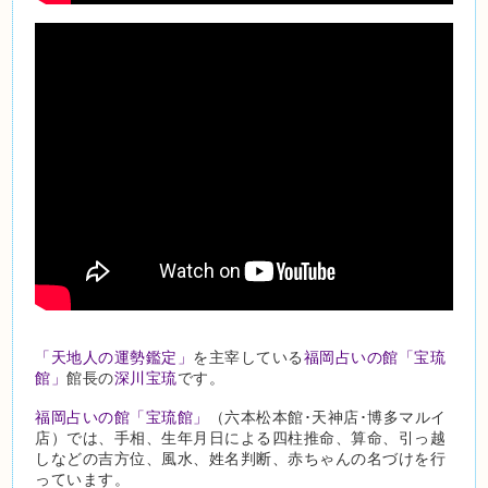
「天地人の運勢鑑定」
を主宰している
福岡占いの館「宝琉
館」
館長の
深川宝琉
です。
福岡占いの館「宝琉館」
（六本松本館･天神店･博多マルイ
店）では、手相、生年月日による四柱推命、算命、引っ越
しなどの吉方位、風水、姓名判断、赤ちゃんの名づけを行
っています。