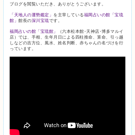
ブログを閲覧いただき、ありがとうございます。
「天地人の運勢鑑定」
を主宰している
福岡占いの館「宝琉
館」
館長の
深川宝琉
です。
福岡占いの館「宝琉館」
（六本松本館･天神店･博多マルイ
店）では、手相、生年月日による四柱推命、算命、引っ越
しなどの吉方位、風水、姓名判断、赤ちゃんの名づけを行
っています。