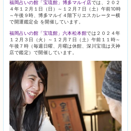
福岡占いの館「宝琉館」博多マルイ店
では、２０２
４年１２月１日（日）～１２月７日（土）午前10時
～午後９時、博多マルイ４階下りエスカレーター横
で開運鑑定会 を開催しています。
福岡占いの館「宝琉館」六本松本館
では２０２４年
１２月３日（火）～１２月７日（土）午前１１時～
午後７時（毎週日曜、月曜は休館、深川宝琉は天神
店で鑑定）で開催しています。