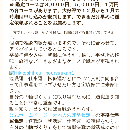
※ 鑑定コースは３,０００円、５,０００円、１万円
の各コースがあります。大好評で１２月から１月の
時期は申し込みが殺到します。できるだけ早めに鑑
定依頼されることをお薦めします。
当方でも、引っ越しや会社移転、転職に関する相談が増えてきま
す。
個別で相談内容が違いますので、それに合わせて、
アドバイスしているところです。
卒業準備や入学、就職に伴う引っ越し、事務所の移
転、旅行など、さまざまなケースで風水が重視され
ます。
適職運、仕事運、転職運などについて真剣に向き合
って仕事運をアップさせたい方は宝琉館にご来館下
さい。
自分の「軸づくり」に取り組むために、適職運を知
ることは非常に重要です。
敵を知り、己を知れば百戦危うからず。
公式ホームページ「天地人の運勢鑑定」
の
本格仕事
運鑑定
で適職運、就活運、仕事運、転職運を知り、
自分の「軸づくり」
をして短期決戦の就活成功のセ