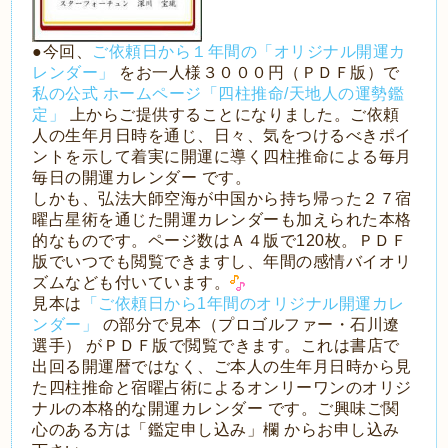
●今回、
ご依頼日から１年間の「オリジナル開運カ
レンダー」
をお一人様３０００円（ＰＤＦ版）で
私の公式
ホームページ「四柱推命/天地人の運勢鑑
定」
上からご提供することになりました。ご依頼
人の生年月日時を通じ、日々、気をつけるべきポイ
ントを示して着実に開運に導く四柱推命による毎月
毎日の開運カレンダー です。
しかも、弘法大師空海が中国から持ち帰った２７宿
曜占星術を通じた開運カレンダーも加えられた本格
的なものです。ページ数はＡ４版で120枚。ＰＤＦ
版でいつでも閲覧できますし、年間の感情バイオリ
ズムなども付いています。
見本は
「ご依頼日から1年間のオリジナル開運カレ
ンダー」
の部分で見本（プロゴルファー・石川遼
選手） がＰＤＦ版で閲覧できます。これは書店で
出回る開運暦ではなく、ご本人の生年月日時から見
た四柱推命と宿曜占術によるオンリーワンのオリジ
ナルの本格的な開運カレンダー です。ご興味ご関
心のある方は「鑑定申し込み」欄 からお申し込み