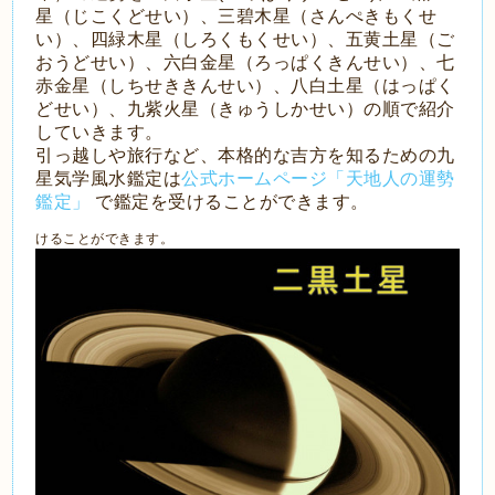
星（じこくどせい）、三碧木星（さんぺきもくせ
い）、四緑木星（しろくもくせい）、五黄土星（ご
おうどせい）、六白金星（ろっぱくきんせい）、七
赤金星（しちせききんせい）、八白土星（はっぱく
どせい）、九紫火星（きゅうしかせい）の順で紹介
していきます。
引っ越しや旅行など、本格的な吉方を知るための九
星気学風水鑑定は
公式ホームページ「天地人の運勢
鑑定」
で鑑定を受けることができます。
けることができます。