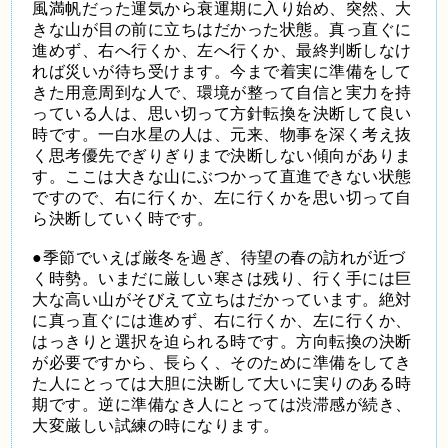
風満帆だった運気から衰運期に入り始め、突然、大
きな山が目の前に立ちはだかった状態。真っ直ぐに
進めず、右へ行くか、左へ行くか、最終判断しなけ
れば災いが待ち受けます。今まで着実に準備をして
きた用意周到な人で、環境が整って自信と実力を持
っている人は、思い切って方針転換を決断して良い
時です。一白水星の人は、元来、物事を深く考え抜
く思考優先でぎりぎりまで決断しない傾向がありま
す。ここは大きな山にぶつかって直進できない状態
ですので、右に行くか、左に行くかを思い切って自
ら決断していく時です。
●季節でいえば厳冬を過ぎ、待望の春の訪れが近づ
く時勢。いまだに厳しい寒さは残り、行く手には巨
大な高い山がそびえて立ちはだかっています。絶対
に真っ直ぐには進めず、右に行くか、左に行くか、
はっきりと選択を迫られる時です。方向転換の決断
が必要ですから、長らく、そのために準備をしてき
た人にとっては大胆に決断して大いに実りのある時
期です。逆に準備なき人にとっては渋滞感が続き、
大変厳しい試練の時になります。