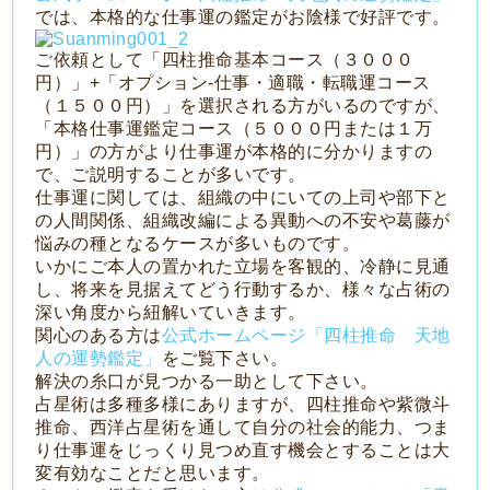
では、本格的な仕事運の鑑定がお陰様で好評です。
ご依頼として「四柱推命基本コース（３０００
円）」+「オプション-仕事・適職・転職運コース
（１５００円）」を選択される方がいるのですが、
「本格仕事運鑑定コース（５０００円または１万
円）」の方がより仕事運が本格的に分かりますの
で、ご説明することが多いです。
仕事運に関しては、組織の中にいての上司や部下と
の人間関係、組織改編による異動への不安や葛藤が
悩みの種となるケースが多いものです。
いかにご本人の置かれた立場を客観的、冷静に見通
し、将来を見据えてどう行動するか、様々な占術の
深い角度から紐解いていきます。
関心のある方は
公式ホームページ「四柱推命 天地
人の運勢鑑定」
をご覧下さい。
解決の糸口が見つかる一助として下さい。
占星術は多種多様にありますが、四柱推命や紫微斗
推命、西洋占星術を通して自分の社会的能力、つま
り仕事運をじっくり見つめ直す機会とすることは大
変有効なことだと思います。