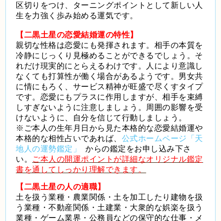
区切りをつけ、ターニングポイントとして新しい人
生を力強く歩み始める運気です。
【二黒土星の恋愛結婚運の特性】
親切な性格は恋愛にも発揮されます。相手の本質を
冷静にじっくり見極めることができるでしょう。そ
れだけ現実的にとらえるわけです。人により意識し
なくても打算性が働く場合があるようです。男女共
に情にもろく、サービス精神が旺盛で尽くすタイプ
です。恋愛にもプラスに作用しますが、相手を束縛
しすぎないように注意しましょう。周囲の影響を受
けないように、自分を信じて行動しましょう。
※ご本人の生年月日から見た本格的な恋愛結婚運や
本格的な相性占いであれば、
公式ホームページ「天
地人の運勢鑑定」
からの鑑定をお申し込み下さ
い。
ご本人の開運ポイントが詳細なオリジナル鑑定
書を通してしっかり理解できます。
【二黒土星の人の適職】
土を扱う業種・農業関係・土を加工したり建物を扱
う業種・不動産関係・土建業・大衆的な娯楽を扱う
業種・ゲーム業界・公務員などの保守的な仕事・メ