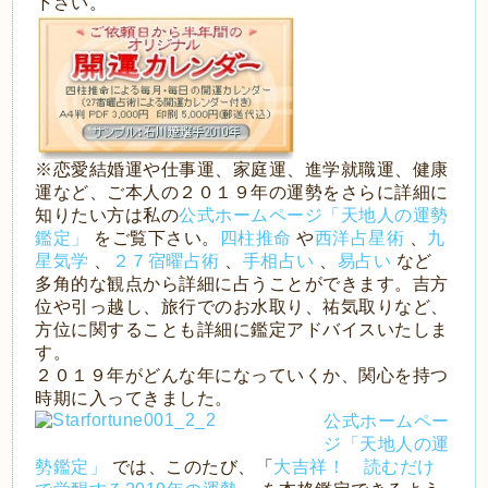
下さい。
※恋愛結婚運や仕事運、家庭運、進学就職運、健康
運など、ご本人の２０１９年の運勢をさらに詳細に
知りたい方は私の
公式ホームページ「天地人の運勢
鑑定」
をご覧下さい。
四柱推命
や
西洋占星術
、
九
星気学
、
２７宿曜占術
、
手相占い
、
易占い
など
多角的な観点から詳細に占うことができます。吉方
位や引っ越し、旅行でのお水取り、祐気取りなど、
方位に関することも詳細に鑑定アドバイスいたしま
す。
２０１９年がどんな年になっていくか、関心を持つ
時期に入ってきました。
公式ホームペー
ジ「天地人の運
勢鑑定」
では、このたび、「
大吉祥！ 読むだけ