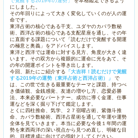
で覚醒する2019年の運勢」
を本格鑑定できるよう
にしました。
その年回りによって大きく変化していくのが人の運
命です。
東洋占術の核心である干支、ユダヤのカバラ数秘
術、西洋占術の核心である支配星座を通し、その年
に直面する課題について「読むだけで覚醒する開運
の極意と奥義」をアドバイスします。
東洋と西洋では運命に対する見方、角度が大きく違
います。その双方から複眼的に運命に光をあて、そ
の年の開運ポイントを導き出します。
今回、新たにご紹介する
「大吉祥！読むだけで覚醒
する2019年の運勢（東洋占術と西洋占術）」
で
は、この世で生きる最重要なテーマと課題、持つべ
き価値観、金銭感覚、友達の増やし方、恋愛必勝
法、本来必要なパートナー、成功に導く金運、仕事
運などを深く掘り下げて鑑定します。
とくに四柱推命、気学、２７宿曜占術、紫微斗推
命、カバラ数秘術、西洋占星術を通して年運や運勢
全体を見ていきます。本当に必要な今後１年間の運
勢を東西両洋の深い視点から見つめ直し、明確な目
的、目標達成に向けての指針としてください。