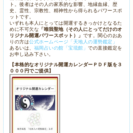
ト。後者はその人の家系的な影響、地縁血縁、歴
史、霊性、宗教性、精神性から得られるパワースポ
ットです。
いずれも本人にとっては開運するきっかけとなるた
めに不可欠な
「唯我聖地（その人にとってだけのオ
リジナル開運パワースポット）」
です。関心のおあ
りの方は
公式ホームページ「天地人の運勢鑑定」
あるいは、
福岡占いの館「宝琉館」
での直接鑑定を
お申し込み下さい。
【本格的なオリジナル開運カレンダーＰＤＦ版を３
０００円でご提供】