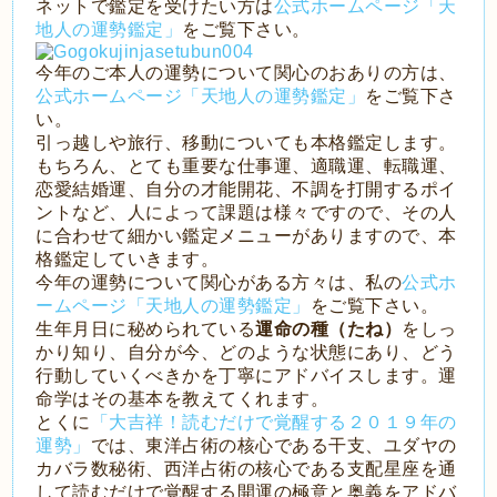
ネットで鑑定を受けたい方は
公式ホームページ「天
地人の運勢鑑定」
をご覧下さい。
今年のご本人の運勢について関心のおありの方は、
公式ホームページ「天地人の運勢鑑定」
をご覧下さ
い。
引っ越しや旅行、移動についても本格鑑定します。
もちろん、とても重要な仕事運、適職運、転職運、
恋愛結婚運、自分の才能開花、不調を打開するポイ
ントなど、人によって課題は様々ですので、その人
に合わせて細かい鑑定メニューがありますので、本
格鑑定していきます。
今年の運勢について関心がある方々は、私の
公式ホ
ームページ「天地人の運勢鑑定」
をご覧下さい。
生年月日に秘められている
運命の種（たね）
をしっ
かり知り、自分が今、どのような状態にあり、どう
行動していくべきかを丁寧にアドバイスします。運
命学はその基本を教えてくれます。
とくに
「大吉祥！読むだけで覚醒する２０１９年の
運勢」
では、東洋占術の核心である干支、ユダヤの
カバラ数秘術、西洋占術の核心である支配星座を通
して読むだけで覚醒する開運の極意と奥義をアドバ