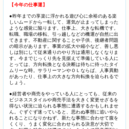
【今年の仕事運】
●昨年までの享楽に浮かれる遊び心に余裕のある楽
しいムードから一転して、運気が止まってしまった
ような感覚に陥ります。仕事上、大きな転機です。
転職、職場の移転、引っ越しなどの機運が自然に出
てきます。不動産に関することや子供、後継者問題
の暗示があります。事業の拡大や縮小など、善し悪
しは別にして従来通りのやり方は通用しなくなりま
す。今までじっくり先を見据えて準備している人に
とっては、方向転換となる決断は待ちに待ったタイ
ムリーな時。サラリーマンやＯＬならば、人事異動
があったり、仕事上の大きな方向転換を迫られるで
しょう。
●経営者や商売をやっている人にとっても、従来の
ビジネススタイルや商売手法を大きく変更せざるを
得ない状況に迫られる事態に遭遇するかもしれませ
ん。ぐずぐず迷っていると、思わぬ事態に追いやら
れることになりかねず、新たな事態に合わせて腹を
くくり、うまく変化に合わせられる決意が大切で