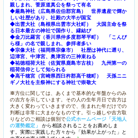
親しまれ、菅原道真公を祭って有名
◆厳島神社（広島県佐伯郡宮島） 世界遺産で輝か
しい社歴があり、社殿の大半が国宝
◆出雲大社（島根県出雲市大社町） 大国主命を祭
る日本最古の神社で国作り、縁結び
◆金刀比羅宮（香川県仲多度郡琴平町） 「こんぴ
ら様」の名で親しまれ、参拝者多い
◆宗像大社（福岡県宗像市） 社歴は神代に遡り、
辺津宮、中津宮、奥津宮の三神束ねる
◆祐徳稲荷大社（佐賀県鹿島市古枝） 九州第一の
稲荷信仰として知られる
◆高千穂宮（宮崎県西臼杵郡高千穂町） 天孫ニニ
ギノ大社を主祭神にする神社で崇敬大
※
方位に関しては、あくまで基本的な年盤からのみ
の吉方を示しています。その人の生年月日で吉方は
大きく変わっていきますので、生まれた年だけでの
判断は非常に大まかなものです。引っ越しや吉方取
りなどのご相談は個別で
公式ホームページ「天地人
の運勢鑑定」
から相談されることをお薦めしま
す。実際に実践した方々から「効果が上がった」と