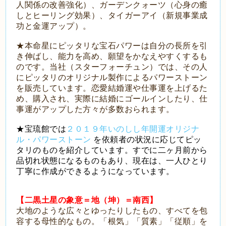
人関係の改善強化）、ガーデンクォーツ（心身の癒
しとヒーリング効果）、タイガーアイ（新規事業成
功と金運アップ）。
★本命星にピッタリな宝石パワーは自分の長所を引
き伸ばし、能力を高め、願望をかなえやすくするも
のです。当社（スターフォーチュン）では、その人
にピッタリのオリジナル製作によるパワーストーン
を販売しています。恋愛結婚運や仕事運を上げるた
め、購入され、実際に結婚にゴールインしたり、仕
事運がアップした方々が多数おられます。
★宝琉館では
２０１９年いのしし年開運オリジナ
ル・パワーストーン
を依頼者の状況に応じてピッ
タリのものを紹介しています。すでに二ヶ月前から
品切れ状態になるものもあり、現在は、一人ひとり
丁寧に作成ができるようになっています。
【二黒土星の象意＝地（坤）＝南西】
大地のような広々とゆったりしたもの、すべてを包
容する母性的なもの。「根気」「質素」「従順」を