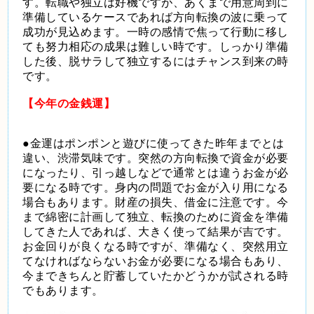
す。転職や独立は好機ですが、あくまで用意周到に
準備しているケースであれば方向転換の波に乗って
成功が見込めます。一時の感情で焦って行動に移し
ても努力相応の成果は難しい時です。しっかり準備
した後、脱サラして独立するにはチャンス到来の時
です。
【今年の金銭運】
●金運はポンポンと遊びに使ってきた昨年までとは
違い、渋滞気味です。突然の方向転換で資金が必要
になったり、引っ越しなどで通常とは違うお金が必
要になる時です。身内の問題でお金が入り用になる
場合もあります。財産の損失、借金に注意です。今
まで綿密に計画して独立、転換のために資金を準備
してきた人であれば、大きく使って結果が吉です。
お金回りが良くなる時ですが、準備なく、突然用立
てなければならないお金が必要になる場合もあり、
今まできちんと貯蓄していたかどうかが試される時
でもあります。