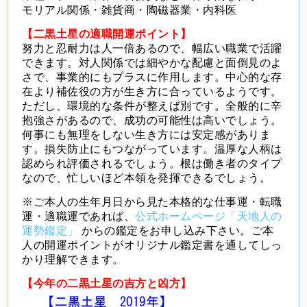
モリアル関係・雑貨商・陶磁器業・内科医
【二黒土星の適職開運ポイント】
努力と忍耐力は人一倍あるので、幅広い職業で活躍
できます。対人関係では細やかな配慮と面倒見のよ
さで、事業的にもプラスに作用します。中心的な存
在より補佐役の方が生き方に合っているようです。
ただし、環境的な条件が整えば別です。全般的に辛
抱強さがあるので、成功の可能性は高いでしょう。
何事にも無理をしない生き方には安定感がありま
す。損失防止にもつながっています。温厚な人柄は
認められ評価されるでしょう。根は働き者のタイプ
なので、忙しいほど本領を発揮できるでしょう。
※ご本人の生年月日から見た本格的な仕事運・転職
運・適職運であれば、
公式ホームページ「天地人の
運勢鑑定」
からの鑑定をお申し込み下さい。ご本
人の開運ポイントがオリジナル鑑定書を通してしっ
かり理解できます。
【今年の二黒土星の吉方と凶方】