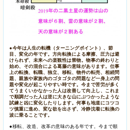
●今年は人生の転機（ターニングポイント）、節
目、変化の年です。方向転換による摩擦、圧力は避
けられず、未来への楽観性は禁物。物事の終わりと
始め、その混合による葛藤の意味があります。仕事
上の転換、転職、独立、移転、物件の転売、相続問
題、親族や家族内のゴタゴタの問題など一身上の問
題や変化が起こりやすい時です。今まで苦労が多く
てうまくいかなかった人は改善して向上し、これま
で順調だった人は逆に大きな山にぶつかったような
試練と凶に変化したりします。何事も地道にコツコ
ツ慎重に進め、変な欲を出さず、冷静沈着に転換の
波に乗ることです。
●移転、改造、改革の意味のある年です。今まで順