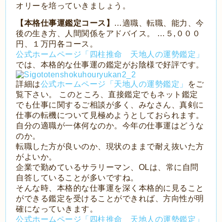
オリーを培っていきましょう。
【本格仕事運鑑定コース】
…適職、転職、能力、今
後の生き方、人間関係をアドバイス。 …５,０００
円、１万円各コース。
公式ホームページ「四柱推命 天地人の運勢鑑定」
では、本格的な仕事運の鑑定がお陰様で好評です。
詳細は
公式ホームページ「天地人の運勢鑑定」
をご
覧下さい。 このところ、直接鑑定でもネット鑑定
でも仕事に関するご相談が多く、みなさん、真剣に
仕事の転機について見極めようとしておられます。
自分の適職が一体何なのか。今年の仕事運はどうな
のか。
転職した方が良いのか、現状のままで耐え抜いた方
がよいか。
企業で勤めているサラリーマン、OLは、常に自問
自答していることが多いですね。
そんな時、本格的な仕事運を深く本格的に見ること
ができる鑑定を受けることができれば、方向性が明
確になっていきます。
公式ホームページ「四柱推命 天地人の運勢鑑定」