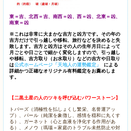
東＝吉、北西＝吉、南西＝凶、西＝凶、北東＝凶、
南東＝凶
※これは非常に大まかな吉方と凶方です。その年の
吉方だけで引っ越しや移転、旅行などを決めると失
敗します。吉方と凶方はその人の生年月日によって
月ごとや日ごとで細かく変化しますので、引っ越し
や移転、吉方取り（お水取り）などの吉方や日取り
は
公式ホームページ「天地人の運勢鑑定」
による
詳細かつ正確なオリジナル有料鑑定をお薦めしま
す。
【二黒土星の人のツキを呼び込むパワーストーン】
トパーズ（消極性を払しょくし繁栄、名誉運アッ
プ）、パール（純潔を象徴し、感情を穏和に丸くす
る）、ガーネット（心と血液を浄化する作用があ
る）、メノウ（瑪瑙＝家庭のトラブル未然防止や対