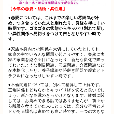
【今年の恋愛・結婚・異性運】
●恋愛については、これまでの楽しい雰囲気が冷
め、つき合っていた人と別れたり、良縁を得にくい
時期です。ゴタゴタの状態からキッパリ別れて新し
い異性関係へ見切りをつけて吉となりやすい時で
す。
●家族や身内との関係を大切にしていたとしても、
家庭の中でいろんな問題が起こりやすく、突然に実
家の家業を継ぐ羽目になったり、新たな変化で降っ
てわいたような別居問題、同居問題、介護問題など
が本格化したり、養子縁組や跡継ぎ問題で親族とト
ラブルになったりしやすい時です。
●不倫問題については、別れて精算して正解です。
三角関係もどちらかとキッパリ縁を切ると良いでし
ょう。新たな良縁のきっかけとなります。離婚に関
しては、お薦めできる話ではありませんが、前々か
ら離婚を考えていた人にとっては、充分な準備とメ
ドがある場合は進めても良い時です。一つの大きな