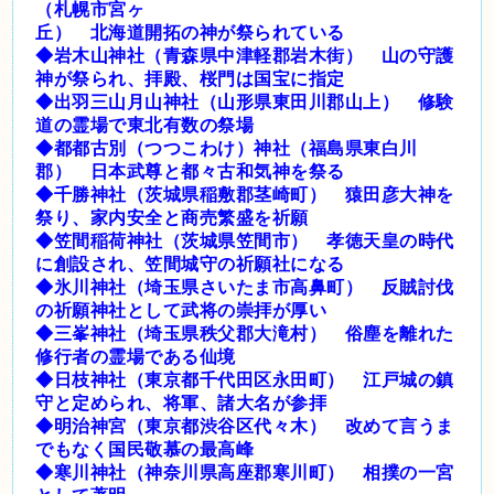
（札幌市宮ヶ
丘） 北海道開拓の神が祭られている
◆岩木山神社（青森県中津軽郡岩木街） 山の守護
神が祭られ、拝殿、桜門は国宝に指定
◆出羽三山月山神社（山形県東田川郡山上） 修験
道の霊場で東北有数の祭場
◆都都古別（つつこわけ）神社（福島県東白川
郡） 日本武尊と都々古和気神を祭る
◆千勝神社（茨城県稲敷郡茎崎町） 猿田彦大神を
祭り、家内安全と商売繁盛を祈願
◆笠間稲荷神社（茨城県笠間市） 孝徳天皇の時代
に創設され、笠間城守の祈願社になる
◆氷川神社（埼玉県さいたま市高鼻町） 反賊討伐
の祈願神社として武将の崇拝が厚い
◆三峯神社（埼玉県秩父郡大滝村） 俗塵を離れた
修行者の霊場である仙境
◆日枝神社（東京都千代田区永田町） 江戸城の鎮
守と定められ、将軍、諸大名が参拝
◆明治神宮（東京都渋谷区代々木） 改めて言うま
でもなく国民敬慕の最高峰
◆寒川神社（神奈川県高座郡寒川町） 相撲の一宮