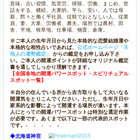
意味。古い習慣、気苦労、掃除、労働、まじめ、世
話をする、継続、大衆的。平ら、安い。人では母
親、黙々と働く平社員、従順でおとなしい人、従業
員、妻、大衆、労働者、農夫。場所では農村、田
舎、平地、牧草地、仕事場、物置、倉庫。
※ご本人の生年月日から見た本格的な恋愛結婚運や
本格的な相性占いであれば、
公式ホームページ「天
地人の運勢鑑定」
からの鑑定をお申し込み下さ
い。ご本人の開運ポイントが詳細なオリジナル鑑定
書を通してしっかり理解できます。
【全国各地の開運パワースポット・スピリチュアル
スポット一覧】
※自分の住んでいる所から吉方取りをして大いなる
開運気をとりこんでください。ただし、生年月日や
家系的な影響によって開運する場所が違います。本
人にとっての開運パワースポットは特別な選定作業
が必要です。あくまで以下は一部の代表的スポット
です。
↓ ↓ ↓ ↓ ↓
◆北海道神宮