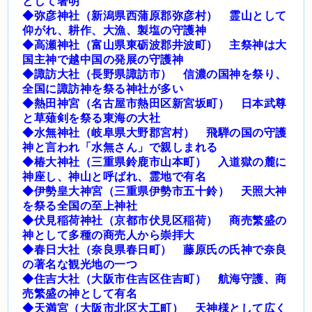
として著明
◆弥彦神社（新潟県西蒲原郡弥彦村） 霊山として
仰がれ、耕作、大漁、製塩の守護神
◆高瀬神社（富山県東砺波郡井波町） 主祭神は大
国主神で越中国の発展の守護神
◆諏訪大社（長野県諏訪市） 信濃の国神を祭り、
全国に諏訪神を祭る神社が多い
◆熱田神宮（名古屋市熱田区新宮坂町） 日本武尊
と草薙剣を祭る東海の大社
◆水無神社（岐阜県大野郡宮村） 飛騨の国の守護
神と言われ「水無さん」で親しまれる
◆椿大神社（三重県鈴鹿市山本町） 入道獄の麓に
神座し、神山と呼ばれ、霊地で有名
◆伊勢皇大神宮（三重県伊勢市五十鈴） 天照大神
を祭る全国の至上神社
◆伏見稲荷神社（京都市伏見区稲荷） 商売繁盛の
神として多種の商売人から崇拝大
◆春日大社（奈良県春日町） 藤原氏の氏神で奈良
の著名な観光地の一つ
◆住吉大社（大阪市住吉区住吉町） 航海守護、商
売繁盛の神として有名
◆天満宮（大阪市北区大工町） 天神様として広く