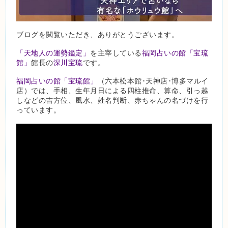
ブログを閲覧いただき、ありがとうございます。
「天地人の運勢鑑定」
を主宰している
福岡占いの館「宝琉
館」
館長の
深川宝琉
です。
福岡占いの館「宝琉館」
（六本松本館･天神店･博多マルイ
店）では、手相、生年月日による四柱推命、算命、引っ越
しなどの吉方位、風水、姓名判断、赤ちゃんの名づけを行
っています。