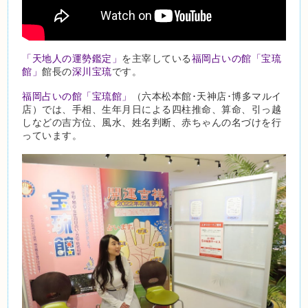
「天地人の運勢鑑定」
を主宰している
福岡占いの館「宝琉
館」
館長の
深川宝琉
です。
福岡占いの館「宝琉館」
（六本松本館･天神店･博多マルイ
店）では、手相、生年月日による四柱推命、算命、引っ越
しなどの吉方位、風水、姓名判断、赤ちゃんの名づけを行
っています。