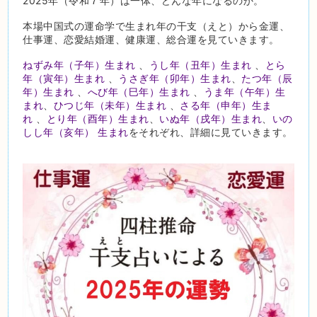
2025年（令和７年）は一体、どんな年になるのか。
本場中国式の運命学で生まれ年の干支（えと）から金運、
仕事運、恋愛結婚運、健康運、総合運を見ていきます。
ねずみ年（子年）生まれ
、
うし年（丑年）生まれ
、
とら
年（寅年）生まれ
、
うさぎ年（卯年）生まれ
、
たつ年（辰
年）生まれ
、
へび年（巳年）生まれ
、
うま年（午年）生
まれ
、
ひつじ年（未年）生まれ
、
さる年（申年）生ま
れ
、
とり年（酉年）生まれ
、
いぬ年（戌年）生まれ
、
いの
しし年（亥年） 生まれ
をそれぞれ、詳細に見ていきます。