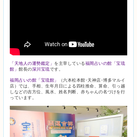
「天地人の運勢鑑定」
を主宰している
福岡占いの館「宝琉
館」
館長の
深川宝琉
です。
福岡占いの館「宝琉館」
（六本松本館･天神店･博多マルイ
店）では、手相、生年月日による四柱推命、算命、引っ越
しなどの吉方位、風水、姓名判断、赤ちゃんの名づけを行
っています。