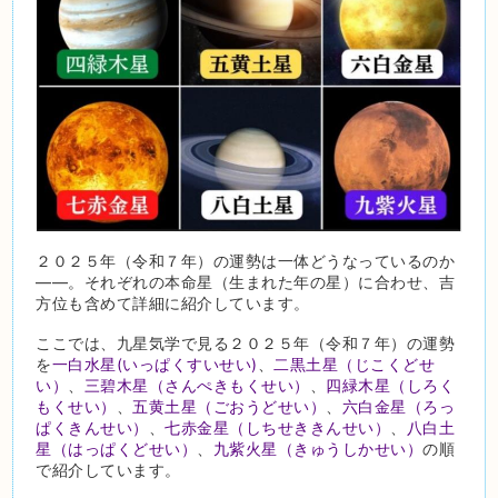
２０２５年（令和７年）の運勢は一体どうなっているのか
――。それぞれの本命星（生まれた年の星）に合わせ、吉
方位も含めて詳細に紹介しています。
ここでは、九星気学で見る２０２５年（令和７年）の運勢
を
一白水星(いっぱくすいせい)
、
二黒土星（じこくどせ
い）
、
三碧木星（さんぺきもくせい）
、
四緑木星（しろく
もくせい）
、
五黄土星（ごおうどせい）
、
六白金星（ろっ
ぱくきんせい）
、
七赤金星（しちせききんせい）
、
八白土
星（はっぱくどせい）
、
九紫火星（きゅうしかせい）
の順
で紹介しています。