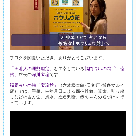
ブログを閲覧いただき、ありがとうございます。
「天地人の運勢鑑定」
を主宰している
福岡占いの館「宝琉
館」
館長の
深川宝琉
です。
福岡占いの館「宝琉館」
（六本松本館･天神店･博多マルイ
店）では、手相、生年月日による四柱推命、算命、引っ越
しなどの吉方位、風水、姓名判断、赤ちゃんの名づけを行
っています。