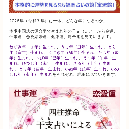
2025年（令和７年）は一体、どんな年になるのか。
本場中国式の運命学で生まれ年の干支（えと）から金運、
仕事運、恋愛結婚運、健康運、総合運を見ていきます。
ねずみ年（子年）生まれ
、
うし年（丑年）生まれ
、
とら
年（寅年）生まれ
、
うさぎ年（卯年）生まれ
、
たつ年（辰
年）生まれ
、
へび年（巳年）生まれ
、
うま年（午年）生
まれ
、
ひつじ年（未年）生まれ
、
さる年（申年）生ま
れ
、
とり年（酉年）生まれ
、
いぬ年（戌年）生まれ
、
いの
しし年（亥年） 生まれ
をそれぞれ、詳細に見ていきます。