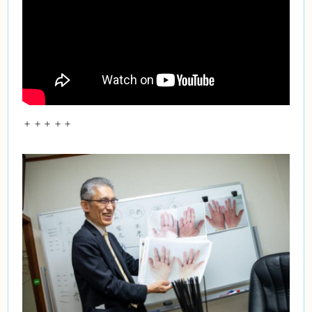
＋＋＋＋＋