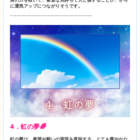
に運気アップにつながりそうです。
¨¨¨¨¨¨¨¨¨¨¨¨¨¨¨¨¨¨¨¨¨¨¨¨¨¨¨¨¨¨¨¨¨¨¨
4．虹の夢🌈
虹の夢は、希望や願いの実現を意味する、とても華やかな