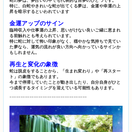
蛇の夢は、夢占いの中でも代表的な吉夢のひとつです。
特に、白蛇やきれいな蛇が出てくる夢は、金運や幸運の上
昇を暗示するといわれています
金運アップのサイン
臨時収入や仕事運の上昇、思いがけない良いご縁に恵まれ
る前触れとも考えられています。
特に蛇に対して怖い印象がなく、穏やかな気持ちで見てい
た夢なら、運気の流れが良い方向へ向かっているサインか
もしれません。
再生と変化の象徴
蛇は脱皮をすることから、「生まれ変わり」や「再スター
ト」の象徴でもあります。
今まで停滞していたことが動き出したり、自分自身がひと
つ成長するタイミングを迎えている可能性もあります。
¨¨¨¨¨¨¨¨¨¨¨¨¨¨¨¨¨¨¨¨¨¨¨¨¨¨¨¨¨¨¨¨¨¨¨