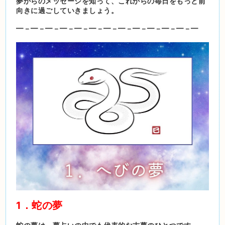
夢からのメッセージを知って、これからの毎日をもっと前
向きに過ごしていきましょう。
━－━－━－━－━－━－━－━－━－━－━－━－━
1．蛇の夢