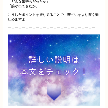
「どんな気持ちだったか」
「誰が出てきたか」
こうしたポイントを振り返ることで、夢占いをより深く楽
しめますよ
━－━－━－━－━－━－━－━－━－━－━－━－━