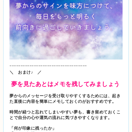
¨¨¨¨¨¨¨¨¨¨¨¨¨¨¨¨¨¨¨¨¨¨¨¨¨¨¨¨¨¨¨¨¨¨¨
＼ おまけ♪ ／
夢を見たあとはメモを残してみましょう
夢からのメッセージを受け取りやすくするためには、起き
た直後に内容を簡単にメモしておくのがおすすめです。
時間が経つと忘れてしまいやすい夢も、書き留めておくこ
とで自分の心や運気の流れに気づきやすくなります。
「何が印象に残ったか」