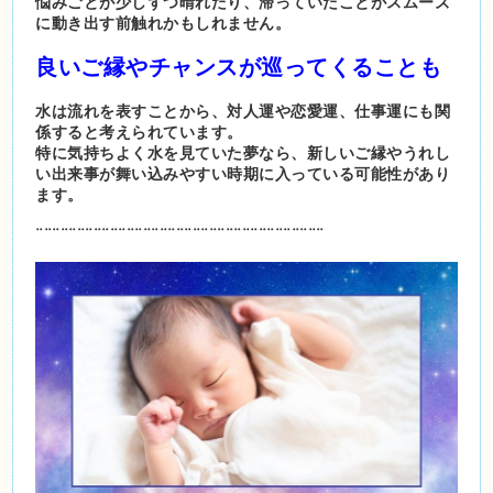
悩みごとが少しずつ晴れたり、滞っていたことがスムーズ
に動き出す前触れかもしれません。
良いご縁やチャンスが巡ってくることも
水は流れを表すことから、対人運や恋愛運、仕事運にも関
係すると考えられています。
特に気持ちよく水を見ていた夢なら、新しいご縁やうれし
い出来事が舞い込みやすい時期に入っている可能性があり
ます。
¨¨¨¨¨¨¨¨¨¨¨¨¨¨¨¨¨¨¨¨¨¨¨¨¨¨¨¨¨¨¨¨¨¨¨