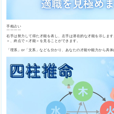
手相占い
￣￣￣￣
右手は努力して得た才能を表し、左手は潜在的な才能を示します
＞、終点で＜才能＞を見ることができます。
「理系」or「文系」なども分かり、あなたの才能や能力から具