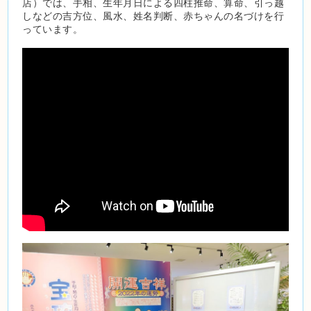
店）では、手相、生年月日による四柱推命、算命、引っ越
しなどの吉方位、風水、姓名判断、赤ちゃんの名づけを行
っています。