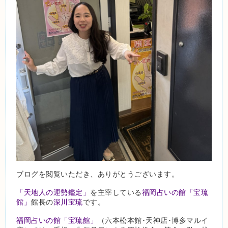
ブログを閲覧いただき、ありがとうございます。
「天地人の運勢鑑定」
を主宰している
福岡占いの館「宝琉
館」
館長の
深川宝琉
です。
福岡占いの館「宝琉館」
（六本松本館･天神店･博多マルイ