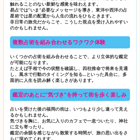
触れることのない新鮮な感覚を味わえます。
易占では“いま”必要なメッセージを導き、東洋や西洋の占
星術では星の配置から人生の流れをひもときます。
非日常の旅先だからこそ、こうした視点を受け入れやすい
のかもしれません。
複数占術を組み合わせるワクワク体験
いくつかの占術を組み合わせることで、より立体的な鑑定
が可能になります。
たとえば手相で今の状態を確認し、四柱推命で将来を見通
し、風水で行動のタイミングを知る…といった具合に、多
面的に人生を読み解く楽しさがあります。
鑑定のあとに“気づき”を持って街を歩く楽しみ
占いを受けた後の福岡の街は、いつもより少し違って見え
るかもしれません。
気づきを胸に、お気に入りのカフェで一息ついたり、神社
に立ち寄ったり。
鑑定の余韻を感じながら散策する時間が、旅の思い出をさ
らに深めてくれます。