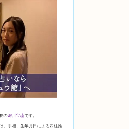
長の
深川宝琉
です。
では、手相、生年月日による四柱推