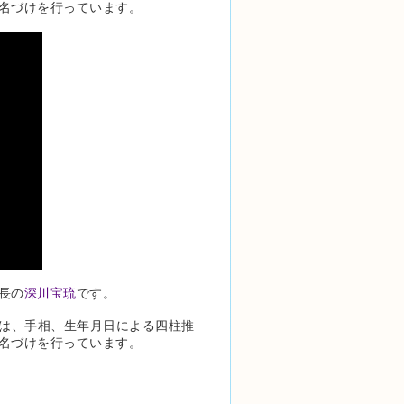
名づけを行っています。
長の
深川宝琉
です。
では、手相、生年月日による四柱推
名づけを行っています。