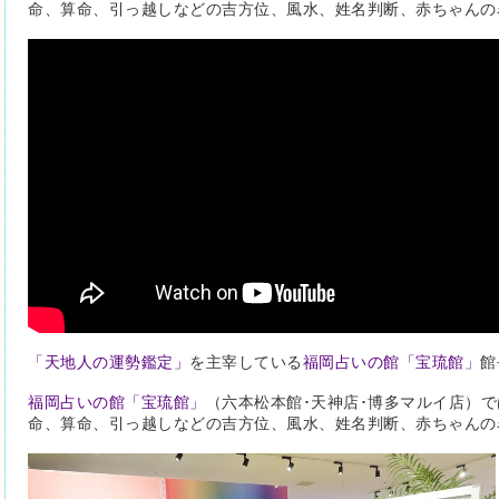
命、算命、引っ越しなどの吉方位、風水、姓名判断、赤ちゃんの
「天地人の運勢鑑定」
を主宰している
福岡占いの館「宝琉館」
館
福岡占いの館「宝琉館」
（六本松本館･天神店･博多マルイ店）
命、算命、引っ越しなどの吉方位、風水、姓名判断、赤ちゃんの