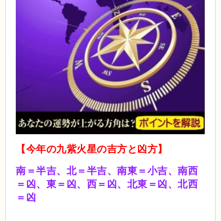
【今年の九紫火星の吉方と凶方】
南＝半吉、北＝半吉、南東＝小吉、南西
＝凶、東＝凶、西＝凶、北東＝凶、北西
＝凶