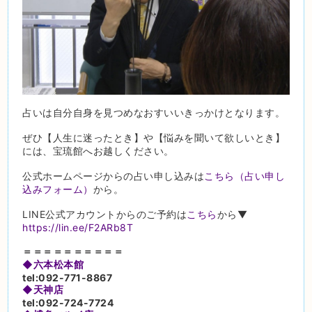
占いは自分自身を見つめなおすいいきっかけとなります。
ぜひ【人生に迷ったとき】や【悩みを聞いて欲しいとき】
には、宝琉館へお越しください。
公式ホームページからの占い申し込みは
こちら（占い申し
込みフォーム）
から。
LINE公式アカウントからのご予約は
こちら
から▼
https://lin.ee/F2ARb8T
＝＝＝＝＝＝＝＝＝＝
◆六本松本館
tel:092-771-8867
◆天神店
tel:092-724-7724