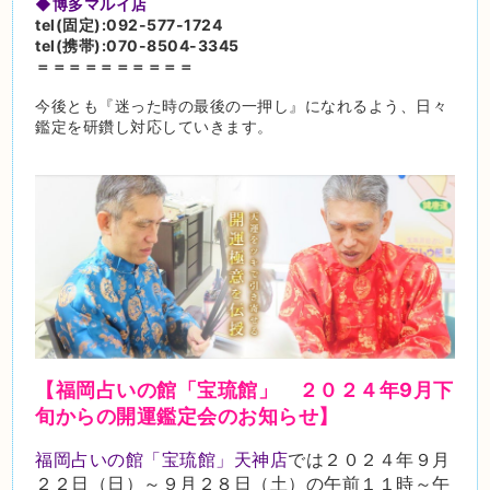
◆博多マルイ店
tel(固定):092-577-1724
tel(携帯):070-8504-3345
＝＝＝＝＝＝＝＝＝＝
今後とも『迷った時の最後の一押し』になれるよう、日々
鑑定を研鑽し対応していきます。
【福岡占いの館「宝琉館」 ２０２４年9月下
旬
からの開運鑑定会のお知らせ】
福岡占いの館「宝琉館」天神店
では２０２４年９月
２２日（日）～９月２８日（土）の午前１１時～午