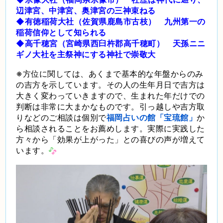
辺津宮、中津宮、奥津宮の三神束ねる
◆有徳稲荷大社（佐賀県鹿島市古枝） 九州第一の
稲荷信仰として知られる
◆高千穂宮（宮崎県西臼杵郡高千穂町） 天孫ニニ
ギノ大社を主祭神にする神社で崇敬大
※
方位に関しては、あくまで基本的な年盤からのみ
の吉方を示しています。その人の生年月日で吉方は
大きく変わっていきますので、生まれた年だけでの
判断は非常に大まかなものです。引っ越しや吉方取
りなどのご相談は個別で
福岡占いの館「宝琉館」
か
ら相談されることをお薦めします。実際に実践した
方々から「効果が上がった」との喜びの声が増えて
います。