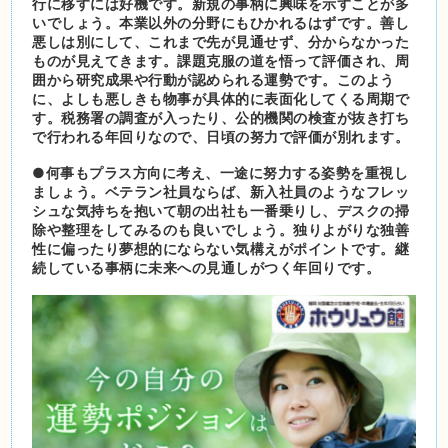
行に移すには好機です。新規の事柄に興味を示すことが多
いでしょう。本業以外の分野にもひかれるはずです。善し
悪しは別にして、これまで先が見通せず、分からなかった
ものが見えてきます。課題克服の道を悟って評価され、周
囲から研究成果や行動が認められる運勢です。このよう
に、よしも悪しきも物事が具体的に表面化してくる周期で
す。税務署の調査が入ったり、公的機関の検査が抜き打ち
で行われる年回りなので、日頃の努力で評価が別れます。
●何事もプラス方向に考え、一途に努力する姿勢を重視し
ましょう。ベテラン社員ならば、新入社員のようなフレッ
シュな気持ちを抱いて朝の出社も一番乗りし、デスクの掃
除や整理をしてみるのも良いでしょう。独りよがりな独善
性に偏ったり夢想的にならない気構えがポイントです。継
続している事柄に未来への見通しがつく年回りです。