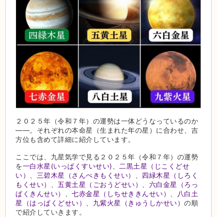
２０２５年（令和７年）の運勢は一体どうなっているのか
――。それぞれの本命星（生まれた年の星）に合わせ、吉
方位も含めて詳細に紹介しています。
ここでは、九星気学で見る２０２５年（令和７年）の運勢
を
一白水星(いっぱくすいせい)
、
二黒土星（じこくどせ
い）
、
三碧木星（さんぺきもくせい）
、
四緑木星（しろく
もくせい）
、
五黄土星（ごおうどせい）
、
六白金星（ろっ
ぱくきんせい）
、
七赤金星（しちせききんせい）
、
八白土
星（はっぱくどせい）
、
九紫火星（きゅうしかせい）
の順
で紹介していきます。