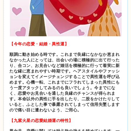
【今年の恋愛・結婚・異性運】
順調に動き始める時です。これまで良縁になかなか恵まれ
なかった人にとっては、出会いの場に積極的に出て行った
り、合コン、お見合いなど婚活を積極的に行って着実に新
たな縁に恵まれやすい時期です。ヘアスタイルやファッシ
ョンを変えてイメージチェンジすることで異性運を呼び込
めます。心機一転、これまでにフラれてしまった異性にも
う一度アタックしてみるのも良いでしょう。今までにな
く、恋愛やお見合いを通した良縁のチャンスが得られま
す。本命以外の異性に手を出したり、二股をかけたりして
いると、ふとした事で暴露されてしまって信用失墜します
ので痛い目に遭わないよう、ご用心。
【九紫火星の恋愛結婚運の特性】
男女共、恋愛に関しては独占欲の強さを秘めています。一