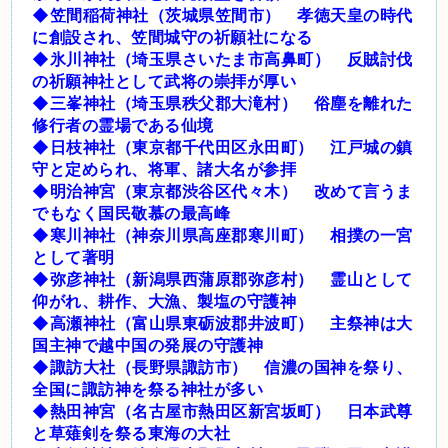
◆笠間稲荷神社（茨城県笠間市） 孝徳天皇の時代
に創設され、笠間城守の祈願社になる
◆氷川神社（埼玉県さいたま市高鼻町） 反賊討伐
の祈願神社として武将の崇拝が厚い
◆三峯神社（埼玉県秩父郡大滝村） 俗塵を離れた
修行者の霊場である仙境
◆日枝神社（東京都千代田区永田町） 江戸城の鎮
守と定められ、将軍、諸大名が参拝
◆明治神宮（東京都渋谷区代々木） 改めて言うま
でもなく国民敬慕の最高峰
◆寒川神社（神奈川県高座郡寒川町） 相撲の一宮
として著明
◆弥彦神社（新潟県西蒲原郡弥彦村） 霊山として
仰がれ、耕作、大漁、製塩の守護神
◆高瀬神社（富山県東砺波郡井波町） 主祭神は大
国主神で越中国の発展の守護神
◆諏訪大社（長野県諏訪市） 信濃の国神を祭り、
全国に諏訪神を祭る神社が多い
◆熱田神宮（名古屋市熱田区新宮坂町） 日本武尊
と草薙剣を祭る東海の大社