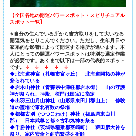
【全国各地の開運パワースポット・スピリチュアル
スポット一覧】
※自分の住んでいる所から吉方取りをして大いなる
開運気をとりこんでください。ただし、生年月日や
家系的な影響によって開運する場所が違います。本
人にとっての開運パワースポットは特別な選定作業
が必要です。あくまで以下は一部の代表的スポット
です。
↓ ↓ ↓ ↓ ↓
◆北海道神宮（札幌市宮ヶ丘） 北海道開拓の神が
祭られている
◆岩木山神社（青森県中津軽郡岩木街） 山の守護
神が祭られ、拝殿、桜門は国宝に指定
◆出羽三山月山神社（山形県東田川郡山上） 修験
道の霊場で東北有数の祭場
◆都都古別（つつこわけ）神社（福島県東白川
郡） 日本武尊と都々古和気神を祭る
◆千勝神社（茨城県稲敷郡茎崎町） 猿田彦大神を
祭り、家内安全と商売繁盛を祈願