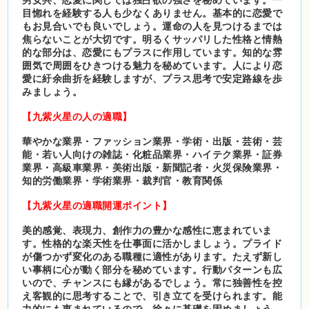
目惚れを経験する人も少なくありません。基本的に恋愛で
もお見合いでも良いでしょう。運命の人を見つけるまでは
焦らないことが大切です。明るくサッパリした性格と情熱
的な部分は、恋愛にもプラスに作用しています。知的な雰
囲気で周囲をひきつける魅力を秘めています。人により恋
愛に紆余曲折を経験しますが、プラス思考で安定路線を歩
みましょう。
【九紫火星の人の適職】
華やかな業界・ファッション業界・学術・出版・芸術・芸
能・若い人向けの雑誌・化粧品業界・ハイテク業界・証券
業界・高級車業界・美術出版・新聞記者・火災保険業界・
知的労働業界・学術業界・裁判官・教育関係
【九紫火星の適職開運ポイント
】
美的感覚、表現力、創作力の豊かな感性に恵まれていま
す。性格的な楽天性を仕事面に活かしましょう。プライド
が傷つかず変化のある職種に適性があります。たえず新し
い事柄に心が動く部分を秘めています。行動パターンも広
いので、チャンスにも縁があるでしょう。常に独善性を控
え客観的に思考することで、引き立てを受けられます。能
力的にも恵まれているので、徐々に基礎を固めましょう。