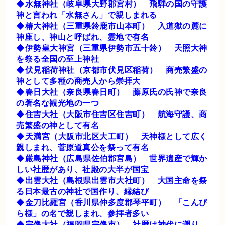
◆水無神社（岐阜県大野郡宮村） 飛騨の国の守護
神と言われ「水無さん」で親しまれる
◆椿大神社（三重県鈴鹿市山本町） 入道獄の麓に
神座し、神山と呼ばれ、霊地で有名
◆伊勢皇大神宮（三重県伊勢市五十鈴） 天照大神
を祭る全国の至上神社
◆伏見稲荷神社（京都市伏見区稲荷） 商売繁盛の
神として多種の商売人から崇拝大
◆春日大社（奈良県春日町） 藤原氏の氏神で奈良
の著名な観光地の一つ
◆住吉大社（大阪市住吉区住吉町） 航海守護、商
売繁盛の神として有名
◆天満宮（大阪市北区大工町） 天神様として広く
親しまれ、菅原道真公を祭って有名
◆厳島神社（広島県佐伯郡宮島） 世界遺産で輝か
しい社歴があり、社殿の大半が国宝
◆出雲大社（島根県出雲市大社町） 大国主命を祭
る日本最古の神社で国作り、縁結び
◆金刀比羅宮（香川県仲多度郡琴平町） 「こんぴ
ら様」の名で親しまれ、参拝者多い
◆宗像大社（福岡県宗像市） 社歴は神代に遡り、