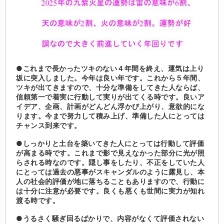
●これまで長かったツキのない４年間を終え、運気は上り
坂に突入しました。今年は良い年です。これから５年間、
ツキが出てきますので、十分な準備をしてきた人ならば、
信頼第一で着実に行動して実りが出てくる時です。良いア
イデア、企画、計画がどんどん浮かび上がり、意欲的にな
ります。今まで努力して積み上げ、準備した人にとっては
チャンス到来です。
●しっかりと土台を築いてきた人にとっては行動して評価
が高まる時です。これまで影で見えなかった部分に光が照
らされる時なのです。隠し事をしたり、不正をしていた人
にとっては過去の悪事がスキャンダルのように露見し、本
人の社会的評価が地に落ちることもありますので、行動に
は十分に注意が必要です。良くも悪くも世間に実力が知れ
渡る時です。
●うるさく騒ぎ回るばかりで、内容がなくて評価されない