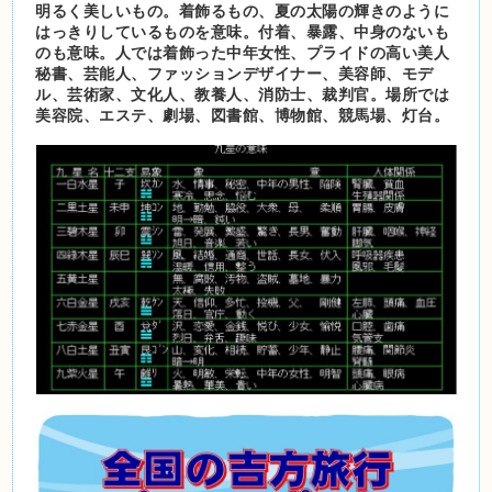
明るく美しいもの。着飾るもの、夏の太陽の輝きのように
はっきりしているものを意味。付着、暴露、中身のないも
のも意味。人では着飾った中年女性、プライドの高い美人
秘書、芸能人、ファッションデザイナー、美容師、モデ
ル、芸術家、文化人、教養人、消防士、裁判官。場所では
美容院、エステ、劇場、図書館、博物館、競馬場、灯台。