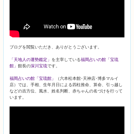
ブログを閲覧いただき、ありがとうございます。
「天地人の運勢鑑定」
を主宰している
福岡占いの館「宝琉
館」
館長の
深川宝琉
です。
福岡占いの館「宝琉館」
（六本松本館･天神店･博多マルイ
店）では、手相、生年月日による四柱推命、算命、引っ越し
などの吉方位、風水、姓名判断、赤ちゃんの名づけを行って
います。