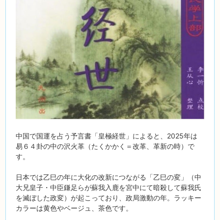
中国で国運を占う予言書「皇極経世」によると、2025年は
易６４卦の中の沢火革（たくかかく＝改革、革新の時）で
す。
日本では乙巳の年に大化の改新につながる「乙巳の変」（中
大兄皇子・中臣鎌足らが蘇我入鹿を宮中にて暗殺して蘇我氏
を滅ぼした政変）が起こっており、政局激動の年。ラッキー
カラーは黄色やベージュ、茶色です。