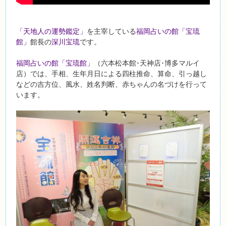
「天地人の運勢鑑定」
を主宰している
福岡占いの館「宝琉
館」
館長の
深川宝琉
です。
福岡占いの館「宝琉館」
（六本松本館･天神店･博多マルイ
店）では、手相、生年月日による四柱推命、算命、引っ越し
などの吉方位、風水、姓名判断、赤ちゃんの名づけを行って
います。