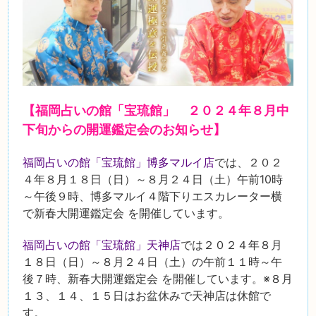
【福岡占いの館「宝琉館」 ２０２４年８月中
下
旬からの開運鑑定会のお知らせ】
福岡占いの館「宝琉館」博多マルイ店
では、２０２
４年８月１８日（日）～８月２４日（土）午前10時
～午後９時、博多マルイ４階下りエスカレーター横
で新春大開運鑑定会 を開催しています。
福岡占いの館「宝琉館」天神店
では２０２４年８月
１８日（日）～８月２４日（土）の午前１１時～午
後７時、新春大開運鑑定会 を開催しています。※８月
１３、１４、１５日はお盆休みで天神店は休館で
す。