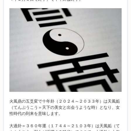
火風鼎の五爻変で十年卦（２０２４～２０３３年）は天風姤
（てんぷうこう＝天下の美女と出会うような時）となり、女
性時代の到来を意味します。
大過卦＝３６０年運（１７４４～２１０３年）は天風姤（て