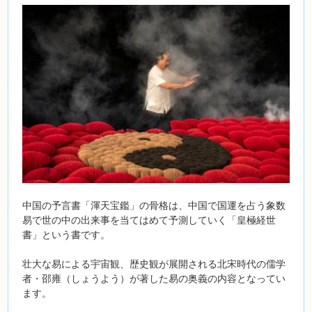
中国の予言書「渾天宝鑑」の骨格は、中国で国運を占う象数
易で世の中の出来事を当てはめて予測していく「皇極経世
書」という書です。
壮大な易による宇宙観、歴史観が展開される北宋時代の儒学
者・邵雍（しょうよう）が著した易の奥義の内容となってい
ます。