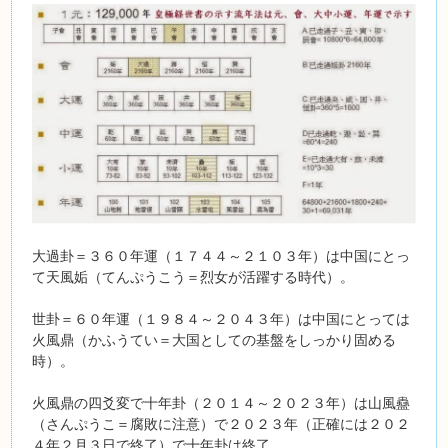
大過卦＝３６０年運（１７４４～２１０３年）は中国にとっ
て天風姤（てんぷうこう＝烈女が活躍する時代）。
世卦＝６０年運（１９８４～２０４３年）は中国にとっては
火風鼎（かふうてい＝大国としての基盤をしっかり固める
時）。
火風鼎の四爻変で十年卦（２０１４～２０２３年）は山風蠱
（さんぷうこ＝腐敗に注意）で２０２３年（正確には２０２
４年２月３日で終了）で十年卦は終了。