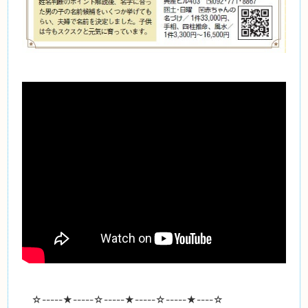
☆-----
★
-----☆-----
★
-----☆-----
★
----☆