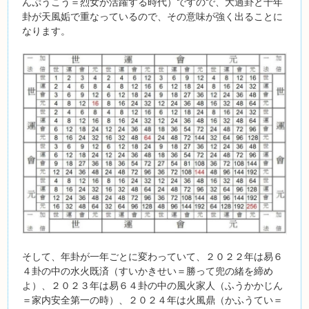
んぷうこう＝烈女が活躍する時代）ですので、大過卦と十年
卦が天風姤で重なっているので、その意味が強く出ることに
なります。
そして、年卦が一年ごとに変わっていて、２０２２年は易６
４卦の中の水火既済（すいかきせい＝勝って兜の緒を締め
よ）、２０２３年は易６４卦の中の風火家人（ふうかかじん
＝家内安全第一の時）、２０２４年は火風鼎（かふうてい＝