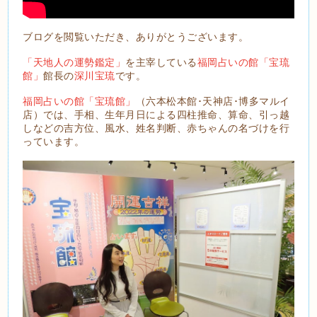
ブログを閲覧いただき、ありがとうございます。
「天地人の運勢鑑定」
を主宰している
福岡占いの館「宝琉
館」
館長の
深川宝琉
です。
福岡占いの館「宝琉館」
（六本松本館･天神店･博多マルイ
店）では、手相、生年月日による四柱推命、算命、引っ越
しなどの吉方位、風水、姓名判断、赤ちゃんの名づけを行
っています。