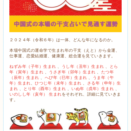
２０２４年（令和６年）は一体、どんな年になるのか。
本場中国式の運命学で生まれ年の干支（えと）から金運、
仕事運、恋愛結婚運、健康運、総合運を見ていきます。
ねずみ年（子年）生まれ
、
うし年（丑年）生まれ
、
とら
年（寅年）生まれ
、
うさぎ年（卯年）生まれ
、
たつ年
（辰年）生まれ
、
へび年（巳年）生まれ
、
うま年（午
年）生まれ
、
ひつじ年（未年）生まれ
、
さる年（申年）生
まれ
、
とり年（酉年）生まれ
、
いぬ年（戌年）生まれ
、
いのしし年（亥年） 生まれ
をそれぞれ、詳細に見ていきま
す。