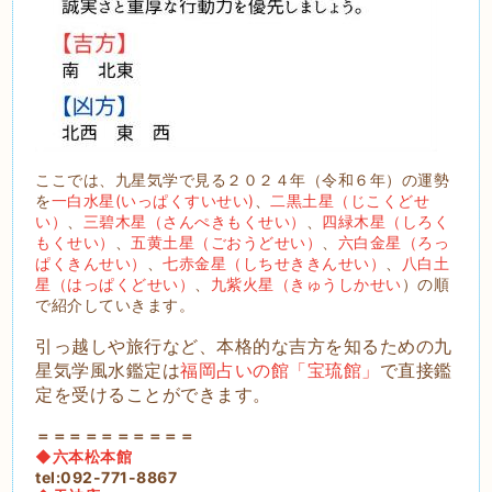
ここでは、九星気学で見る２０２４年（令和６年）の運勢
を
一白水星(いっぱくすいせい)
、
二黒土星（じこくどせ
い）
、
三碧木星（さんぺきもくせい）
、
四緑木星（しろく
もくせい）
、
五黄土星（ごおうどせい）
、
六白金星（ろっ
ぱくきんせい）
、
七赤金星（しちせききんせい）
、
八白土
星（はっぱくどせい）
、
九紫火星（きゅうしかせい
）の順
で紹介していきます。
引っ越しや旅行など、本格的な吉方を知るための九
星気学風水鑑定は
福岡占いの館「宝琉館」
で直接鑑
定を受けることができます。
＝＝＝＝＝＝＝＝＝＝
◆六本松本館
tel:092-771-8867