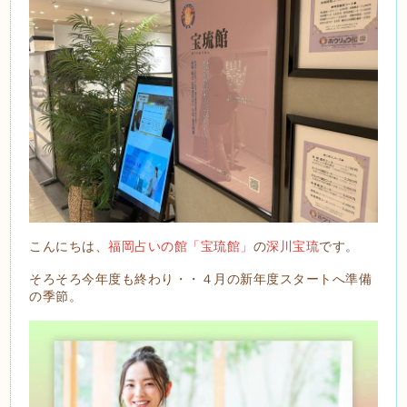
こんにちは、
福岡占いの館「宝琉館」
の
深川宝琉
です。
そろそろ今年度も終わり・・４月の新年度スタートへ準備
の季節。