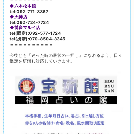
＝＝＝＝＝＝＝＝＝＝
◆六本松本館
tel:092-771-8867
◆天神店
tel:092-724-7724
◆博多マルイ店
tel(固定):092-577-1724
tel(携帯):070-8504-3345
＝＝＝＝＝＝＝＝＝＝
今後とも『迷った時の最後の一押し』になれるよう、日々
鑑定を研鑽し対応していきます。