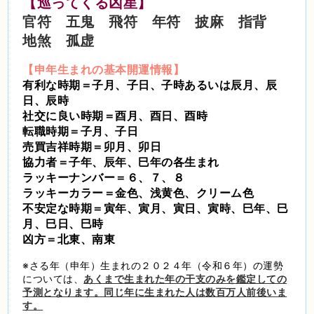
【巡ってくる凶星】
官符 五鬼 飛符 年符 披麻 指背
地煞 孤虚
【申年生まれの基本開運情報】
有利な時期＝子月、子日、子時あるいは辰月、辰
日、辰時
社交に良い時期＝酉月、酉日、酉時
転職時期＝子月、子日
売買吉祥時期＝卯月、卯日
協力者＝子年、辰年、巳年の各生まれ
ラッキーナンバー＝６、７、８
ラッキーカラー＝金色、浅黄色、クリーム色
不安定な時期＝寅年、寅月、寅日、寅時、巳年、巳
月、巳日、巳時
凶方＝北東、南東
※さる年（申年）生まれの２０２４年（令和６年）の運勢
については、
あくまで生まれた年の干支のみを鑑定しての
予測となります。同じ年に生まれた人は数百万人前後いま
す。