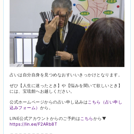
占いは自分自身を見つめなおすいいきっかけとなります。
ぜひ【人生に迷ったとき】や【悩みを聞いて欲しいとき】
には、宝琉館へお越しください。
公式ホームページからの占い申し込みは
こちら（占い申し
込みフォーム）
から。
LINE公式アカウントからのご予約は
こちら
から▼
https://lin.ee/F2ARb8T