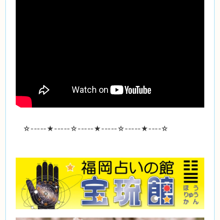
☆-----
★
-----☆-----
★
-----☆-----
★
----☆