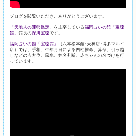
ブログを閲覧いただき、ありがとうございます。
「天地人の運勢鑑定」
を主宰している
福岡占いの館「宝琉
館」
館長の
深川宝琉
です。
福岡占いの館「宝琉館」
（六本松本館･天神店･博多マルイ
店）では、手相、生年月日による四柱推命、算命、引っ越
しなどの吉方位、風水、姓名判断、赤ちゃんの名づけを行
っています。