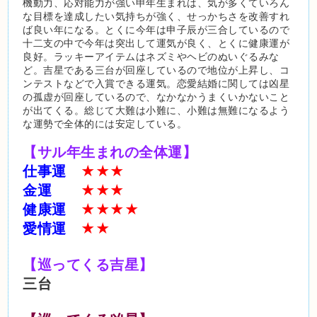
機動力、応対能力が強い申年生まれは、気が多くていろん
な目標を達成したい気持ちが強く、せっかちさを改善すれ
ば良い年になる。とくに今年は申子辰が三合しているので
十二支の中で今年は突出して運気が良く、とくに健康運が
良好。ラッキーアイテムはネズミやヘビのぬいぐるみな
ど。吉星である三台が回座しているので地位が上昇し、コ
ンテストなどで入賞できる運気。恋愛結婚に関しては凶星
の孤虚が回座しているので、なかなかうまくいかないこと
が出てくる。総じて大難は小難に、小難は無難になるよう
な運勢で全体的には安定している。
【サル年生まれの全体運】
仕事運
★★★
金運
★★★
健康運
★★★★
愛情運
★★
【巡ってくる吉星】
三台