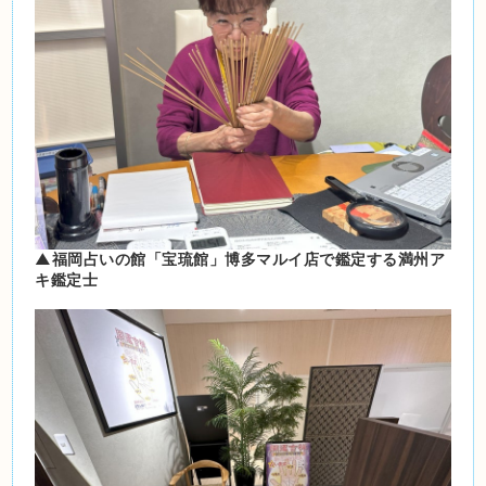
▲福岡占いの館「宝琉館」博多マルイ店で鑑定する満州ア
キ鑑定士