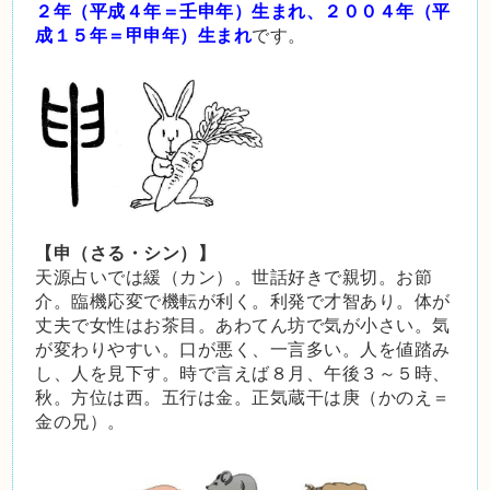
２年（平成４年＝壬申年）生まれ、２００４年（平
成１５年＝甲申年）
生まれ
です。
【申（さる・シン）】
天源占いでは緩（カン）。世話好きで親切。お節
介。臨機応変で機転が利く。利発で才智あり。体が
丈夫で女性はお茶目。あわてん坊で気が小さい。気
が変わりやすい。口が悪く、一言多い。人を値踏み
し、人を見下す。時で言えば８月、午後３～５時、
秋。方位は西。五行は金。正気蔵干は庚（かのえ＝
金の兄）。