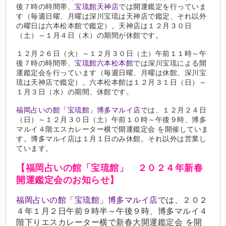
後７時の時間帯、
宝琉館天神店
では開運鑑定を行っていま
す（毎週日曜、月曜は深川宝琉は天神店で鑑定、それ以外
の曜日は六本松本館で鑑定）。天神店は１２月３０日
（土）～１月４日（木）の期間が休館です。
１２月２６日（火）～１２月３０日（土）午前１１時～午
後７時の時間帯、
宝琉館六本松本館
では深川宝琉による開
運鑑定会を行っています（毎週日曜、月曜は休館、深川宝
琉は天神店で鑑定）。六本松本館は１２月３１日（日）～
１月３日（水）の期間、休館です。
福岡占いの館「宝琉館」博多マルイ店
では、１２月２４日
（日）～１２月３０日（土）午前１０時～午後９時、博多
マルイ４階エスカレーター横で開運鑑定会 を開催していま
す。博多マルイ店は１月１日のみ休館。それ以外は営業し
ています。
【福岡占いの館「宝琉館」 ２０２４年新春
開運鑑定会のお知らせ】
福岡占いの館「宝琉館」博多マルイ店
では、２０２
４年１月２日午前９時半～午後９時、博多マルイ４
階下りエスカレーター横で新春大開運鑑定会 を開