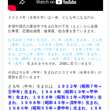
２０２４年（令和６年）は一体、どんな年になるのか。
本場中国式の運命学で生まれ年の干支（えと）から金運、
仕事運、恋愛結婚運、健康運、総合運を見ていきます。
ねずみ年（子年）生まれ
、
うし年（丑年）生まれ
、
とら年
（寅年）生まれ
、
うさぎ年（卯年）生まれ
、
たつ年（辰
年）生まれ
、
へび年（巳年）生まれ
、
うま年（午年）生
まれ
、
ひつじ年（未年）生まれ
、
さる年（申年）生まれ
、
とり年（酉年）生まれ
、
いぬ年（戌年）生まれ
、
いのしし
年（亥年）
生まれをそれぞれ、詳細に見ていきます。
今回はサル年（申年）生まれの２０２４年（令和６年）の
運勢を見ていきます。
さる年（申年）生まれは、
１９３２年（昭和７年＝
壬申年）生まれ、１９４４年（昭和１９年＝甲申
年）生まれ、１９５６年（昭和３１年＝丙申年）生
まれ、１９６８年（昭和４３年＝戊申年）生まれ、
１９８０年（昭和５５年＝庚申年）生まれ、１９９