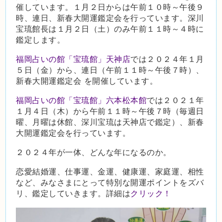
催しています。１月２日からは午前１０時～午後９
時、連日、新春大開運鑑定会を行っています。深川
宝琉館長は１月２日（土）のみ午前１１時～４時に
鑑定します。
福岡占いの館「宝琉館」天神店
では２０２４年１月
５日（金）から、連日（午前１１時～午後７時）、
新春大開運鑑定会 を開催しています。
福岡占いの館「宝琉館」六本松本館
では２０２１年
１月４日（木）から午前１１時～午後７時（毎週日
曜、月曜は休館、深川宝琉は天神店で鑑定）、新春
大開運鑑定会を行っています。
２０２４年が一体、どんな年になるのか。
恋愛結婚運、仕事運、金運、健康運、家庭運、相性
など、みなさまにとって特別な開運ポイントをズバ
リ、鑑定していきます。詳細は
クリック！