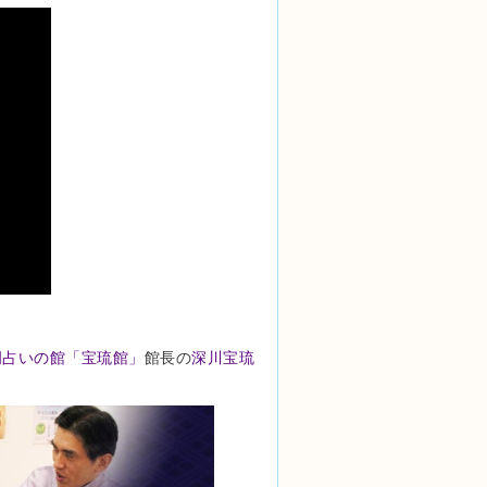
岡占いの館「宝琉館」
館長の
深川宝琉