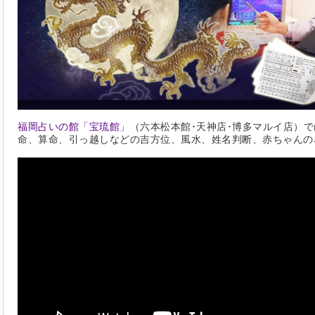
福岡占いの館「宝琉館」
（六本松本館･天神店･博多マルイ店）
命、算命、引っ越しなどの吉方位、風水、姓名判断、赤ちゃんの