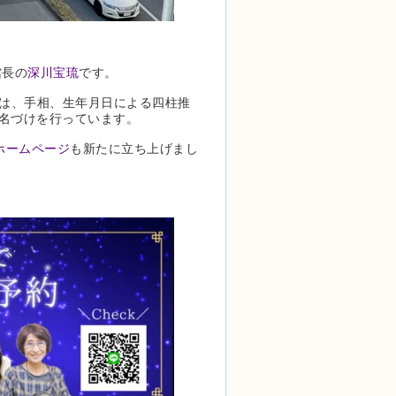
館長の
深川宝琉
です。
では、手相、生年月日による四柱推
名づけを行っています。
ホームページ
も新たに立ち上げまし