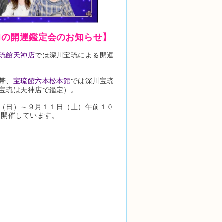
旬の開運鑑定会のお知らせ】
琉館天神店
では深川宝琉による開運
帯、
宝琉館六本松本館
では深川宝琉
宝琉は天神店で鑑定）。
（日）～９月１１日（土）午前１０
を開催しています。