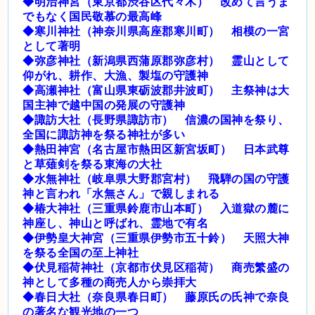
◆明治神宮（東京都渋谷区代々木） 改めて言うま
でもなく国民敬慕の最高峰
◆寒川神社（神奈川県高座郡寒川町） 相模の一宮
として著明
◆弥彦神社（新潟県西蒲原郡弥彦村） 霊山として
仰がれ、耕作、大漁、製塩の守護神
◆高瀬神社（富山県東砺波郡井波町） 主祭神は大
国主神で越中国の発展の守護神
◆諏訪大社（長野県諏訪市） 信濃の国神を祭り、
全国に諏訪神を祭る神社が多い
◆熱田神宮（名古屋市熱田区新宮坂町） 日本武尊
と草薙剣を祭る東海の大社
◆水無神社（岐阜県大野郡宮村） 飛騨の国の守護
神と言われ「水無さん」で親しまれる
◆椿大神社（三重県鈴鹿市山本町） 入道獄の麓に
神座し、神山と呼ばれ、霊地で有名
◆伊勢皇大神宮（三重県伊勢市五十鈴） 天照大神
を祭る全国の至上神社
◆伏見稲荷神社（京都市伏見区稲荷） 商売繁盛の
神として多種の商売人から崇拝大
◆春日大社（奈良県春日町） 藤原氏の氏神で奈良
の著名な観光地の一つ