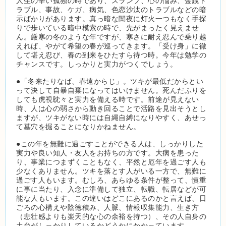
人生の辛い孤独の時であり、スランプ、心の悩み、金銭ト
ラブル、事故、ケガ、病気、色恋沙汰のトラブルなどの暗
示ばかりがあります。真っ暗な闇夜に灯火一つもなく手探
りで歩いている暗中模索の時で、先がまったく見えませ
ん。厳寒の冬のような年ですが、寒さに耐え忍んで乗り越
えれば、やがて希望の春が巡ってきます。「受け身」に徹
して堪え忍び、春の到来をひたすら待つ時。今年は勉学の
チャンスです。しっかりと実力がつくでしょう。
●「冬来たりなば、春遠からじ」。ツキが最低だからとい
って決して自暴自棄になってはいけません。死んだふりを
しても虎視眈々と実力を備える時です。前途が見えない
時、人は心の弱さから動き回ることで活路を見出そうとし
ますが、ツキがない時には自縄自縛になりやすく、あせっ
て墓穴を掘ることになりかねません。
●この年を無難に過ごすことができる人は、しっかりした
実力や良い知人・友人をお持ちの方です。大病を患った
り、事業につまずくこともなく、平然と厄年を過ごす人も
少なくありません。ツキを落とす人がいる一方で、無難に
過ごす人もいます。むしろ、あらゆる条件が整って、慎重
に事に当たり、入念に準備して独立、転職、転居などが可
能な人もいます。この違いはどこにあるのかと言えば、日
ごろの心構えや陰徳積み、人脈、情報収集能力、生き方
（悲壮感よりも楽天的な心の余裕を持つ）、その人自身の
土台がしっかりしているかどうかにかかっています。