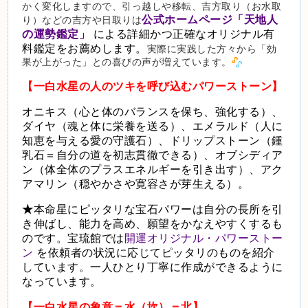
かく変化しますので、引っ越しや移転、吉方取り（お水取
公式ホームページ「天地人
り）などの吉方や日取りは
の運勢鑑定」
による詳細かつ正確なオリジナル有
料鑑定をお薦めします。
実際に実践した方々から「効
果が上がった」との喜びの声が増えています。
【一白水星の人のツキを呼び込むパワーストーン】
オニキス（心と体のバランスを保ち、強化する）、
ダイヤ（魂と体に栄養を送る）、エメラルド（人に
知恵を与える愛の守護石）、ドリップストーン（鍾
乳石＝自分の道を初志貫徹できる）、オブシディア
ン（体全体のプラスエネルギーを引き出す）、アク
アマリン（穏やかさや寛容さが芽生える）。
★
本命星にピッタリな宝石パワーは自分の長所を引
き伸ばし、能力を高め、願望をかなえやすくするも
のです。
宝琉館では
開運オリジナル・パワーストー
ン
を依頼者の状況に応じてピッタリのものを紹介
しています。一人ひとり丁寧に作成ができるように
なっています。
【一白水星の象意＝水（坎）＝
北】