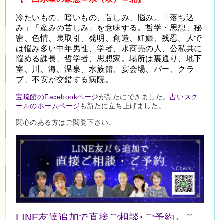
冷たいもの、暗いもの、苦しみ、悩み。「落ち込
み」「産みの苦しみ」を意味する。哲学・思想、秘
密、色情、裏取引、発明、創造、妊娠、残忍。人で
は悩み多い中年男性、学者、水商売の人、公私共に
悩める課長、哲学者、思想家。場所は裏通り、地下
室、川、海、温泉、水族館、宴会場、バー、クラ
ブ、不安が交錯する病院。
宝琉館のFacebookページ
が新たにできました。
占いスク
ールのホームページ
も新たに立ち上げました。
関心のある方はご閲覧下さい。
LINE友達追加で直接ご相談･ご予約
←こ