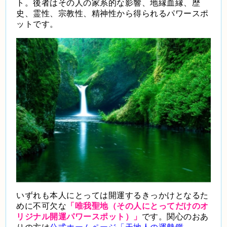
ト。後者はその人の家系的な影響、地縁血縁、歴
史、霊性、宗教性、精神性から得られるパワースポ
ットです。
いずれも本人にとっては開運するきっかけとなるた
めに不可欠な
「唯我聖地（その人にとってだけのオ
リジナル開運パワースポット）」
です。関心のおあ