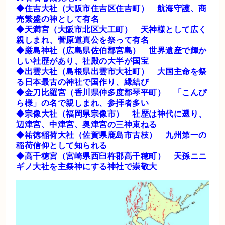
◆住吉大社（大阪市住吉区住吉町） 航海守護、商
売繁盛の神として有名
◆天満宮（大阪市北区大工町） 天神様として広く
親しまれ、菅原道真公を祭って有名
◆厳島神社（広島県佐伯郡宮島） 世界遺産で輝か
しい社歴があり、社殿の大半が国宝
◆出雲大社（島根県出雲市大社町） 大国主命を祭
る日本最古の神社で国作り、縁結び
◆金刀比羅宮（香川県仲多度郡琴平町） 「こんぴ
ら様」の名で親しまれ、参拝者多い
◆宗像大社（福岡県宗像市） 社歴は神代に遡り、
辺津宮、中津宮、奥津宮の三神束ねる
◆祐徳稲荷大社（佐賀県鹿島市古枝） 九州第一の
稲荷信仰として知られる
◆高千穂宮（宮崎県西臼杵郡高千穂町） 天孫ニニ
ギノ大社を主祭神にする神社で崇敬大