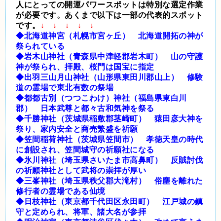
人にとっての開運パワースポットは特別な選定作業
が必要です。あくまで以下は一部の代表的スポット
です。
↓ ↓ ↓ ↓ ↓
◆北海道神宮（札幌市宮ヶ丘） 北海道開拓の神が
祭られている
◆岩木山神社（青森県中津軽郡岩木町） 山の守護
神が祭られ、拝殿、桜門は国宝に指定
◆出羽三山月山神社（山形県東田川郡山上） 修験
道の霊場で東北有数の祭場
◆都都古別（つつこわけ）神社（福島県東白川
郡） 日本武尊と都々古和気神を祭る
◆千勝神社（茨城県稲敷郡茎崎町） 猿田彦大神を
祭り、家内安全と商売繁盛を祈願
◆笠間稲荷神社（茨城県笠間市） 孝徳天皇の時代
に創設され、笠間城守の祈願社になる
◆氷川神社（埼玉県さいたま市高鼻町） 反賊討伐
の祈願神社として武将の崇拝が厚い
◆三峯神社（埼玉県秩父郡大滝村） 俗塵を離れた
修行者の霊場である仙境
◆日枝神社（東京都千代田区永田町） 江戸城の鎮
守と定められ、将軍、諸大名が参拝