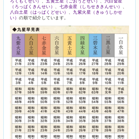
ろくもくせい）
、
五黄土星（ごおうどせい）
、
六白金星
（ろっぱくきんせい）
、
七赤金星（しちせききんせい）
、
八白土星（はっぱくどせい）
、
九紫火星（きゅうしかせ
い）
の順で紹介しています。