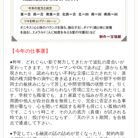
【今年の仕事運】
●昨年、どれぐらい影で努力してきたかで波乱の度合いが
変わってきます。サラリーマンやOLであれば、誰からも無
視されたり、認められない不利な立場に立たされたり、派
閥の権力闘争の渦中に巻き込まれたり、上司や部下や幹部
同士の板挟みになって苦しむ中間管理職の状態です。引く
に引けない、出るに出られない苦境に立たせられたりしま
す。学校でも職場でも、また家庭でも悩みが尽きない時。
周囲や他人が自分自身を無視したり、完全に否定される事
態が重なり、心を開いて相談する相手も得にくい孤独の時
です。こういう時こそ、その人の底力（真価）が試される
時であり、投げやりにならず、「天のテスト期間」を合格
点で通過して下さい。
●予定している融資の話の詰めが甘くなったり、契約内容