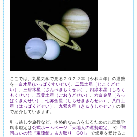
ここでは、九星気学で見る２０２２年（令和４年）の運勢
を
一白水星(いっぱくすいせい)
、
二黒土星（じこくどせ
い）
、
三碧木星（さんぺきもくせい）
、
四緑木星（しろく
もくせい）
、
五黄土星（ごおうどせい）
、
六白金星（ろっ
ぱくきんせい）
、
七赤金星（しちせききんせい）
、
八白土
星（はっぱくどせい）
、
九紫火星（きゅうしかせい）
の順
で紹介していきます。
引っ越しや旅行など、本格的な吉方を知るための九星気学
風水鑑定は
公式ホームページ「天地人の運勢鑑定」
や
「福
岡占いの館『宝琉館』吉方取り GO!」
で鑑定を受けるこ