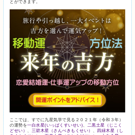
とができます。
ここでは、すでに九星気学で見る２０２１年（令和３年）
の運勢を
一白水星(いっぱくすいせい)
、
二黒土星（じこく
どせい）
、
三碧木星（さんぺきもくせい）
、
四緑木星（し