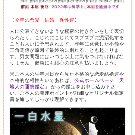
【
今年の恋愛・結婚・異性運】
人に公表できないような秘密の付き合いをして裏切
られたり、こじれにこじれてズブズブに泥沼化する
ことも大いに予想されます。昨年に発覚した不倫や
三角関係が原因で最終的に別れることも起こりま
す。男女問題にはいつも以上に気をつけなければな
りません。健康にも細心の注意を払いましょう。
※ご本人の生年月日から見た本格的な恋愛結婚運や
本格的な相性占いであれば、
公式ホームページ「天
地人の運勢鑑定」
からの鑑定をお申し込み下さ
い。ご本人の開運ポイントが詳細なオリジナル鑑定
書を通してしっかり理解できます。