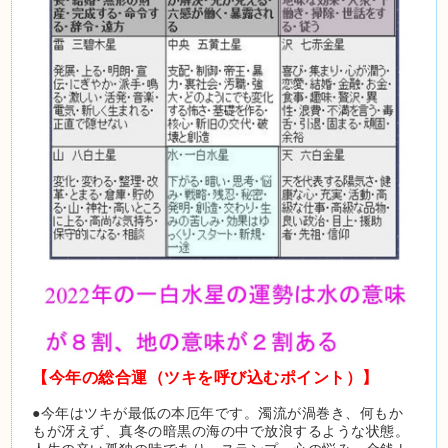
【今年の総合運（ツキを呼び込むポイント）】
●今年はツキが最低の本厄年です。濁流が渦巻き、何もか
もが冴えず、真冬の暗黒の海の中で放浪するような状態。