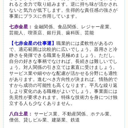
れると全力で取り組みます。逆に持ち味が活かされ
ないと気力が低下します。生得的な責任感の強さが
事業にプラスに作用しています。
七赤金星：
金融関係、食品関係、レジャー産業、
芸能人、喫茶店、銀行員、歯科医、芸能
【七赤金星の仕事運】
職業的には柔軟性があるの
で、適応範囲は比較的に広いでしょう。器用さと冷
静さを発揮できる職業を見極めましょう。ただし、
自分の好きな事柄でなければ、長続きは難しいでし
ょう。対人関係の引き立ては素直に受けましょう。
サービス業や細やかな配慮が活かせる分野にも適性
があります。進むべき方向性が決まれば、情熱的で
すから成功の可能性も高くなります。平凡な繰り返
しより変化のある職種がよいでしょう。事業面には
先見性が要求されます。特殊な技術力を身につけ独
立する人も少なくありません。
八白土星：
サービス業、不動産関係、ホテル業、
僧侶、貸しビル業、建築業、鉄道