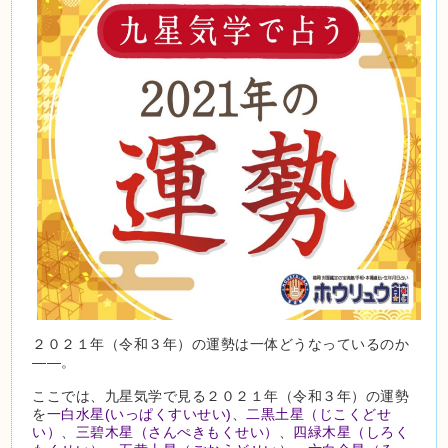
２０２１年（令和３年）の運勢は一体どうなっているのか
――。
ここでは、九星気学で見る２０２１年（令和３年）の運勢
を
一白水星(いっぱくすいせい)
、
二黒土星（じこくどせ
い）
、
三碧木星（さんぺきもくせい）
、
四緑木星（しろく