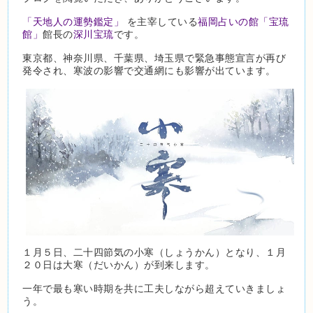
「天地人の運勢鑑定」
を主宰している
福岡占いの館「宝琉
館」
館長の
深川宝琉
です。
東京都、神奈川県、千葉県、埼玉県で緊急事態宣言が再び
発令され、寒波の影響で交通網にも影響が出ています。
１月５日、二十四節気の小寒（しょうかん）となり、１月
２０日は大寒（だいかん）が到来します。
一年で最も寒い時期を共に工夫しながら超えていきましょ
う。