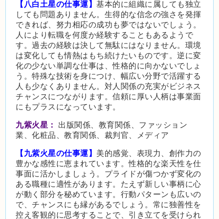
【八白土星の仕事運】
基本的に組織に属しても独立
しても問題ありません。生得的な信念の強さを発揮
できれば、努力相応の成功も夢ではないでしょう。
人により転職を何度か経験することもあるようで
す。過去の経験は決して無駄にはなりません。環境
は変化しても情熱はもち続けたいものです。逆に変
化の少ない単調な仕事は、性格的に向かないでしょ
う。特殊な技術を身につけ、幅広い分野で活躍する
人も少なくありません。対人関係の充実がビジネス
チャンスにつながります。信頼に厚い人柄は事業面
にもプラスになっています。
九紫火星：
出版関係、教育関係、ファッション
業、化粧品、教育関係、裁判官、メディア
【九紫火星の仕事運】
美的感覚、表現力、創作力の
豊かな感性に恵まれています。性格的な楽天性を仕
事面に活かしましょう。プライドが傷つかず変化の
ある職種に適性があります。たえず新しい事柄に心
が動く部分を秘めています。行動パターンも広いの
で、チャンスにも縁があるでしょう。常に独善性を
控え客観的に思考することで、引き立てを受けられ