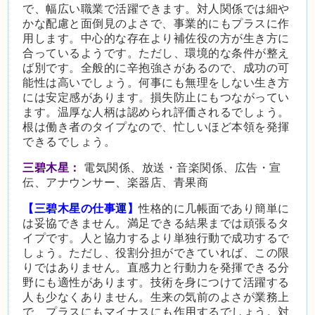
で、幅広い職業で活躍できます。対人関係では細や
かな配慮と面倒見のよさで、事業的にもプラスに作
用します。中心的な存在より補佐役の方が生き方に
合っているようです。ただし、環境的な条件が整え
ば別です。全般的に辛抱強さがあるので、成功の可
能性は高いでしょう。何事にも無理をしない生き方
には安定感があります。損失防止にもつながってい
ます。温厚な人柄は認められ評価されるでしょう。
根は働き者のタイプなので、忙しいほど本領を発揮
できるでしょう。
三碧木星：
電気関係、放送・音楽関係、広告・宣
伝、アナウンサー、楽器店、青果商
【三碧木星の仕事運】
性格的に几帳面であり簡単に
は妥協できません。満足できる結果までは頑張るタ
イプです。人と協力するより単独行動で成功するで
しょう。ただし、役割分担ができていれば、この限
りではありません。直感力と行動力を発揮できる分
野にも適性があります。技術を身につけて活躍する
人も少なくありません。生来の気前のよさが業務上
で、プラスにもマイナスにも作用するでしょう。対