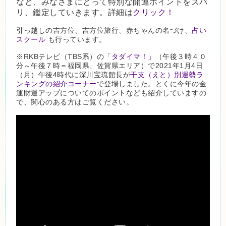
など、みなさまにとって特別な開運ポイントをズバ
リ、鑑定していきます。詳細は
クリック！
引っ越しの吉方位、吉方位旅行、赤ちゃんの名づけ、
占い
スクール
も行っています。
※RKBテレビ（TBS系）の
「タダイマ！」
（午後３時４０
分～午後７時＝福岡県、佐賀県エリア）で2021年1月4日
（月）午後4時代に深川宝琉館長が
干支（えと）別運勢ラ
ンキングの紹介コーナー
で登場しました。とくに今年の金
運財運アップについてのポイントなども紹介していますの
で、関心のある方はご覧ください。