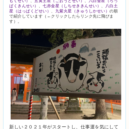
もくせい）
、
五黄土星（ごおうどせい）
、
六白金星（ろっ
ぱくきんせい）
、
七赤金星（しちせききんせい）
、
八白土
星（はっぱくどせい）
、
九紫火星（きゅうしかせい）
の順
で紹介しています（←クリックしたらリンク先に飛びま
す）。
新しい２０２１
年がスタートし、仕事運を気にして