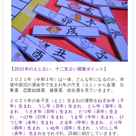
【
2021年のえと占い、十二支占い開運ポイント
】
２０２１年（令和３年）は一体、どんな年になるのか。本
場中国式の運命学で生まれ年の干支（えと）から金運、仕
事運、恋愛結婚運、健康運、総合運を見ていきます。
２０２１年の各干支（えと）生まれの運勢を
ねずみ年（子
年）生まれ
、
うし年（丑年）生まれ
、
とら年（寅年）生
まれ
、
うさぎ年（卯年）生まれ
、
たつ年（辰年）生ま
れ
、
へび年（巳年）生まれ
、
うま年（午年）生まれ
、
ひ
つじ年（未年）生まれ
、
さる年（申年）生まれ
、
とり年
（酉年）生まれ
、
いぬ年（戌年）生まれ
、
いのしし年
（亥年） 生まれ
をそれぞれ、詳細に紹介していきます。