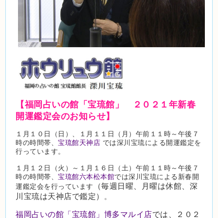
【福岡占いの館「宝琉館」 ２０２１年新春
開運鑑定会のお知らせ】
１月１０日（日）、１月１１日（月）午前１１時～午後７
時の時間帯、
宝琉館天神店
では深川宝琉による開運鑑定を
行っています。
１月１２日（火）～１月１６日（土）午前１１時～午後７
時の時間帯、
宝琉館六本松本館
では深川宝琉による新春開
（毎週日曜、月曜は休館、深
運鑑定会を行っています
川宝琉は天神店で鑑定）
。
福岡占いの館「宝琉館」博多マルイ店
では、２０２