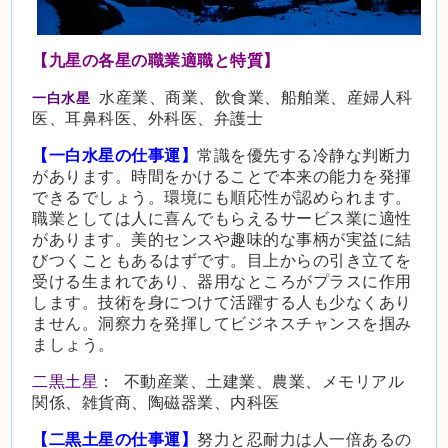
【九星の各星の職業適職と特質】
水産業、商業、飲食業、船舶業、産婦人科
一白水星
医、耳鼻科医、外科医、弁護士
【一白水星の仕事運】
常識を優先する冷静な判断力
があります。時間をかけることで本来の能力を発揮
できるでしょう。環境にも順応性が認められます。
職業としては人に喜んでもらえるサービス業に適性
があります。美的センスや趣味的な事柄が実益に結
びつくこともあるはずです。目上からの引き立てを
受ける生まれであり、器用なところがプラスに作用
します。技術を身につけて活躍する人も少なくあり
ません。洞察力を発揮してビジネスチャンスを掴み
ましょう。
二黒土星：
不動産業、土建業、農業、メモリアル
関係、雑貨商、陶磁器業、内科医
【二黒土星の仕事運】
努力と忍耐力は人一倍あるの