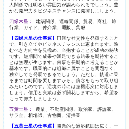
人関係では明るい雰囲気が認められるでしょう。豊
かな発想力をビジネスチャンスに発揮しましょう。
四緑木星：
建築関係、運輸関係、貿易、商社、旅
行業、ガイド、仲介業、通販、呉服
【四緑木星の仕事運】
円満な社交性を発揮すること
で、引き立てやビジネスチャンスに恵まれます。進
むべき方向性を見極め、辛抱することが成功の秘訣
です。短期間で成果や満足できる結果を期待するこ
とは無理が生じます。何事も長期的に考えることが
基本です。職業的には組織に属すことも問題なく、
独立しても発展できるでしょう。ただし、軌道に乗
るまでは時間を要しますから、信念をもって取り組
みたいものです。逆境の時には臨機応変に対応しま
しょう。信用と実績は必ず開花しますから、希望を
もって努力しましょう。
五黄土星：
農業、不動産関係、政治家、評論家、
サラ金、相場師、古物商、清掃業
【五黄土星の仕事運】
職業的な適応範囲は広く、一