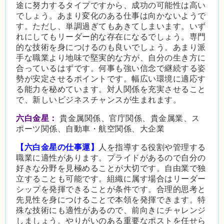
途に努力するタイプですから、成功の可能性は高い
でしょう。あまり変化のある仕事は向かないようで
す。ただし、単調過ぎてもあきてしまいます。いず
れにしてもリーダー的な存在になるでしょう。専門
的な技術を身につけるのも良いでしょう。あまり派
手な職業より地味で堅実的な方が、自分の生き方に
合っているはずです。何事も強い信念で継続する姿
勢が安定させるポイントです。幅広い環境に適応す
る能力を秘めています。対人関係を充実させること
で、新しいビジネスチャンスが生まれます。
六白金星：
貴金属関係、官庁関係、貴金属業、ス
ポーツ関係、自動車・航空関係、大企業
【六白金星の仕事運】
人を指導する役割や管理する
職業に適性があります。プライドがあるので自分の
好きな分野を見極めることが大切です。自由業で独
立することも可能です。組織に属す場合はリーダー
シップを発揮できることが条件です。合理的思考と
先見性を身につけることで本領を発揮できます。特
殊な技術にも適性があるので、前向きにチャレンジ
しましょう。やりがいのある重要なポストを任せら