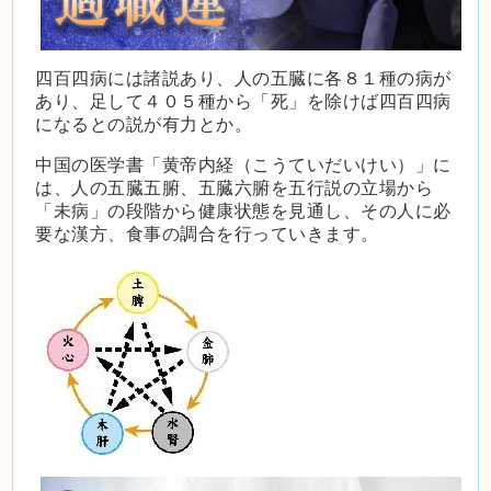
四百四病には諸説あり、人の五臓に各８１種の病が
あり、足して４０５種から「死」を除けば四百四病
になるとの説が有力とか。
中国の医学書「黄帝内経（こうていだいけい）」に
は、人の五臓五腑、五臓六腑を五行説の立場から
「未病」の段階から健康状態を見通し、その人に必
要な漢方、食事の調合を行っていきます。