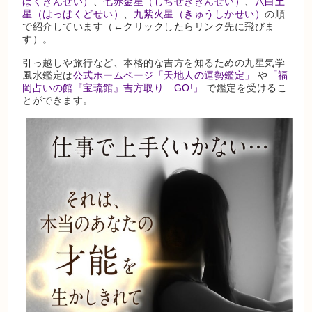
ぱくきんせい）
、
七赤金星（しちせききんせい）
、
八白土
星（はっぱくどせい）
、
九紫火星（きゅうしかせい）
の順
で紹介しています（←クリックしたらリンク先に飛びま
す）。
引っ越しや旅行など、本格的な吉方を知るための九星気学
風水鑑定は
公式ホームページ「天地人の運勢鑑定」
や
「福
岡占いの館『宝琉館』吉方取り GO!」
で鑑定を受けるこ
とができます。