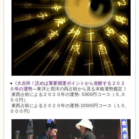
●《
大吉祥！読めば重要開運ポイントから覚醒する２０２
０年の運勢
―東洋と西洋の両占術から見る本格運勢鑑定 》
東西占術による２０２０年の運勢- 5000円コース（５,０
００円）
東西占術による２０２０年の運勢-10000円コース（１０,
０００円）