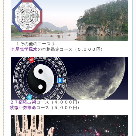
《 その他のコース 》
九星気学風水
の本格鑑定コース（５,０００円）
２７宿曜占術
コース（４,０００円）
紫微斗数推命
コース（５,０００円）