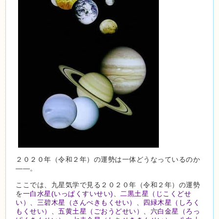
２０２０年（令和２年）の運勢は一体どうなっているのか
――。
ここでは、九星気学で見る２０２０年（令和２年）の運勢
を
一白水星(いっぱくすいせい)
、
二黒土星（じこくどせ
い）
、
三碧木星（さんぺきもくせい）
、
四緑木星（しろく
もくせい）
、
五黄土星（ごおうどせい）
、
六白金星（ろっ