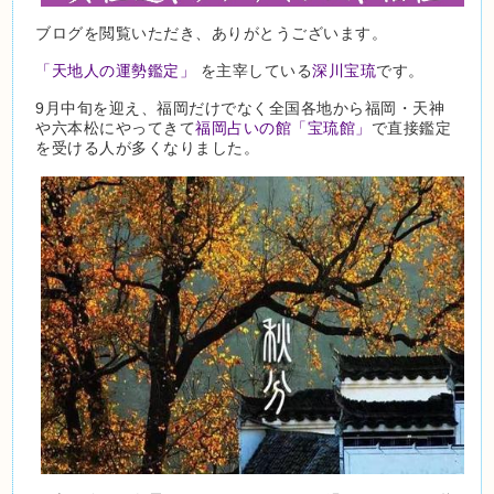
ブログを閲覧いただき、ありがとうございます。
「天地人の運勢鑑定」
を主宰している
深川宝琉
です。
9月中旬を迎え、福岡だけでなく全国各地から福岡・天神
や六本松にやってきて
福岡占いの館「宝琉館」
で直接鑑定
を受ける人が多くなりました。