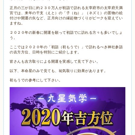
正月の三が日に約２３０万人が初詣で訪れる太宰府市の太宰府天満
宮では、来年の干支（えと）の「子（ね）」（ネズミ）の置物の絵
付けや開運の矢など、正月向けの縁起物づくりがピークを迎えてい
ますね。
２０２０年の新春に開運を願って初詣でに訪れる方々も多いでしょ
う。
ここでは２０２０年の「初詣（初もうで）」で訪れるべき神社参詣
の吉方方位、日時を特別にご紹介します。
皆さんも吉方取りによる開運を実感して見て下さい。
以下、本命星のみで見ても、祐気取りに効果があります。
初もうでの参考にして下さい。