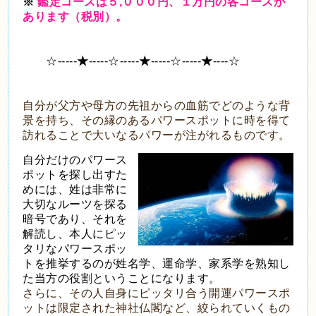
※
鑑定コースは５,０００円、１万円の各コースが
あります（税別）。
☆-----
★
-----☆-----
★
-----☆-----
★
----☆
自分が父方や母方の先祖からの血筋でどのような背
景を持ち、その縁のあるパワースポットに時を得て
訪れることで大いなるパワーが注がれるものです。
自分だけのパワース
ポットを探し出すた
めには、姓は非常に
大切なルーツを探る
暗号であり、それを
解読し、本人にピッ
タリなパワースポッ
トを推挙するのが姓名学、運命学、家系学を熟知し
た当方の役割ということになります。
さらに、その人自身にピッタリ合う開運パワースポ
ットは限定された神社仏閣など、絞られていくもの