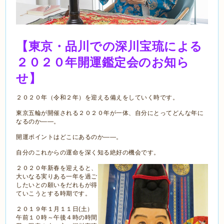
【東京・品川での深川宝琉による
２０２０年開運鑑定会のお知ら
せ】
２０２０年（令和２年）を迎える備えをしていく時です。
東京五輪が開催される２０２０年が一体、自分にとってどんな年に
なるのか――。
開運ポイントはどこにあるのか――。
自分のこれからの運命を深く知る絶好の機会です。
２０２０年新春を迎えると、
大いなる実りある一年を過ご
したいとの願いをだれもが得
ていこうとする時期です。
２０１９年１月１１日(土）
午前１０時～午後４時の時間