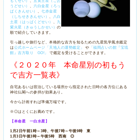
もくせい）
、
五黄土星（ごお
うどせい）
、
六白金星（ろっ
ぱくきんせい）
、
七赤金星
（しちせききんせい）
、
八白
土星（はっぱくどせい）
、
九
紫火星（きゅうしかせい）
の
順で紹介していきます。
引っ越しや旅行など、本格的な吉方を知るための九星気学風水鑑定
は
公式ホームページ「天地人の運勢鑑定」
や
「福岡占いの館『宝琉
館』吉方取り GO!」
で鑑定を受けることができます。
《２０２０年 本命星別の初もう
で吉方一覧表》
自宅あるいは宿泊している場所から指定された日時の各方位にある
神社仏閣への参拝が効果あり。
今から計画すれば準備万端です。
※◎はとくにお薦めです。
【本命星 一白水星】
1月2日午前1時～3時、午後7時～午後9時 東
1月3日午後3時～午後5時 西南 ◎