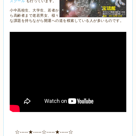
スクール
も行っています。
小中高校生、大学生、若者か
ら高齢者まで老若男女、様々
な課題を持ちながら開運への道を模索している人が多いものです。
☆-----★-----☆-----★-----☆