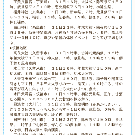
宇美八幡宮（宇美町） ３１日１６時、大祓式・除夜祭▽１日０
時、歳旦祭▽３日１０時、恵比須祭▽５日１０時、御誕生祭。
櫻井神社（糸島市） １日０時、新年祭。７時、元旦祭▽１０日
８〜２０時、福引。１１時、初春祭。１９時、餅まき。２０時、餅
押し裸祭。
白山神社（糸島市） ３１日２３時、年末大祓・除夜祭▽１日０
時１５分、新春神楽奉納、お神酒と甘酒の振る舞い。８時、歳旦祭
▽１〜３日１０時、遊びや楽器の体験イベント「音と遊びで縁を結
ぶ」。
●筑後地区
高良大社（久留米市） ３１日９時半、古神札焼納祭。１５時、
年越大祓▽１日０時、神火祭。７時、歳旦祭。１１時と１３時、獅
子舞と風流奉納
水天宮（久留米市） ３１日１６時、年越大祓▽１日０時、新年
初太鼓。８時、歳旦祭▽５日８時半、初水天宮祭。
大善寺玉垂宮（久留米市） １日０時、歳旦祭。獅子舞や開運福
引きも▽７日、日本三大火祭りの一つ「鬼夜」。１９時ごろ、裸の
若衆が境内に集まり、２１時ごろ大たいまつに点火。
水田天満宮（筑後市） １日１１時半、初詣元旦祭。正午、甘酒
たる開き。２００〜３００人に甘酒を振る舞う。
風浪宮（大川市） ３１日２３時、御燈明祭（みあかしさい）。
約３００個のちょうちんをともす▽１日０時、歳旦祭。０時半、風
浪勝運太鼓の奉納演奏。終了後、餅投げ。
日吉神社（柳川市） ３１日２３時半、除夜祭▽１日０時、祭旦
祭。１時半までお神酒、ぜんざいの振る舞い。１１時、１３時半か
らは柳川日吉太鼓の奉納演奏。