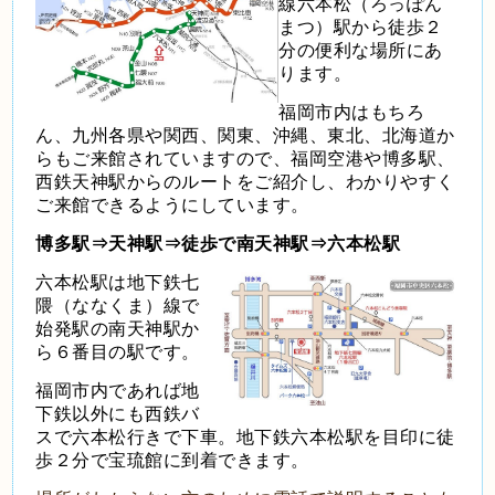
線六本松（ろっぽん
まつ）駅から徒歩２
分の便利な場所にあ
ります。
福岡市内はもちろ
ん、九州各県や関西、関東、沖縄、東北、北海道か
らもご来館されていますので、福岡空港や博多駅、
西鉄天神駅からのルートをご紹介し、わかりやすく
ご来館できるようにしています。
博多駅⇒天神駅⇒徒歩で南天神駅⇒六本松駅
六本松駅は地下鉄七
隈（ななくま）線で
始発駅の南天神駅か
ら６番目の駅です。
福岡市内であれば地
下鉄以外にも西鉄バ
スで六本松行きで下車。地下鉄六本松駅を目印に徒
歩２分で宝琉館に到着できます。