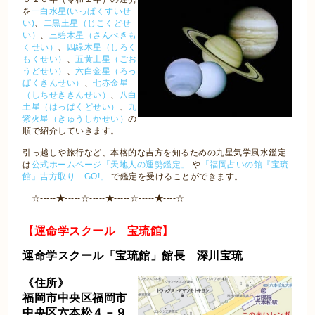
を
一白水星(いっぱくすいせ
い)
、
二黒土星（じこくどせ
い）
、
三碧木星（さんぺきも
くせい）
、
四緑木星（しろく
もくせい）
、
五黄土星（ごお
うどせい）
、
六白金星（ろっ
ぱくきんせい）
、
七赤金星
（しちせききんせい）
、
八白
土星（はっぱくどせい）
、
九
紫火星（きゅうしかせい）
の
順で紹介していきます。
引っ越しや旅行など、本格的な吉方を知るための九星気学風水鑑定
は
公式ホームページ「天地人の運勢鑑定」
や
「福岡占いの館『宝琉
館』吉方取り GO!」
で鑑定を受けることができます。
☆-----
★
-----☆-----
★
-----☆-----
★
----☆
【運命学スクール 宝琉館】
運命学スクール「宝琉館」館長 深川宝琉
《住所》
福岡市中央区福岡市
中央区六本松４－９