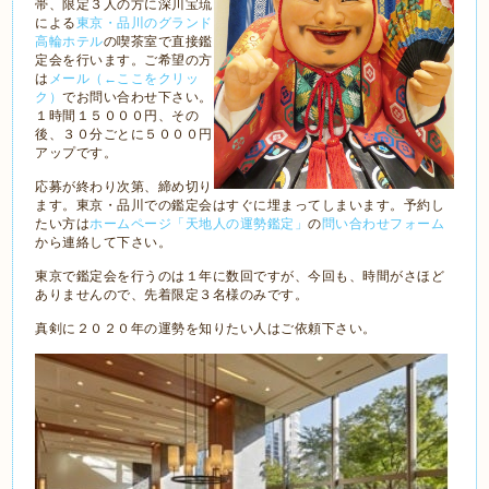
帯、限定３人の方に
深川宝琉
による
東京・品川のグランド
高輪ホテル
の喫茶室で直接鑑
定会を行います。ご希望の方
は
メール（←ここをクリッ
ク）
でお問い合わせ下さい。
１時間１５０００円、その
後、３０分ごとに５０００円
アップです。
応募が終わり次第、締め切り
ます。東京・品川での鑑定会はすぐに埋まってしまいます。予約し
たい方は
ホームページ「天地人の運勢鑑定」
の
問い合わせフォーム
から連絡して下さい。
東京で鑑定会を行うのは１年に数回ですが、今回も、時間がさほど
ありませんので、先着限定３名様のみです。
真剣に２０２０年の運勢を知りたい人はご依頼下さい。