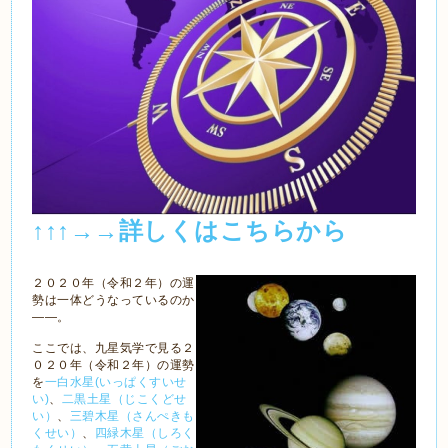
↑↑↑→→詳しくはこちらから
２０２０年（令和２年）の運
勢は一体どうなっているのか
――。
ここでは、九星気学で見る２
０２０年（令和２年）の運勢
を
一白水星(いっぱくすいせ
い)
、
二黒土星（じこくどせ
い）
、
三碧木星（さんぺきも
くせい）
、
四緑木星（しろく