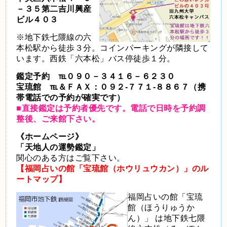
－３５第二吉川興産
ビル４０３
※地下鉄七隈線の六
本松駅から徒歩３分。コインパーキングが隣接して
います。西鉄「六本松」バス停徒歩１分。
鑑定予約 ℡０９０－３４１６－６２３０
宝琉館 ℡＆ＦＡＸ：０９２-７７１-８８６７（携
帯電話での予約が確実です）
■直接鑑定は予約者優先です。電話で日時を予約調
整後、ご来館下さい。
《ホームページ》
「天地人の運勢鑑定」
関心のある方はご覧下さい。
【福岡占いの館「宝琉館（ホウリュウカン）」のル
ートマップ】
福岡占いの館「宝琉
館（ほうりゅうか
ん）」
は地下鉄七隈