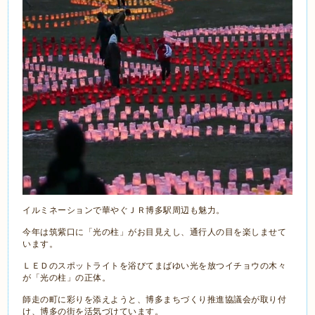
イルミネーションで華やぐＪＲ博多駅周辺も魅力。
今年は筑紫口に「光の柱」がお目見えし、通行人の目を楽しませて
います。
ＬＥＤのスポットライトを浴びてまばゆい光を放つイチョウの木々
が「光の柱」の正体。
師走の町に彩りを添えようと、博多まちづくり推進協議会が取り付
け、博多の街を活気づけています。