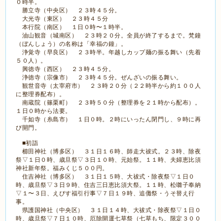
０時半。
勝立寺（中央区） ２３時４５分。
大光寺（東区） ２３時４５分
本行院（南区） １日０時〜１時半。
油山観音（城南区） ２３時２０分。全員が終了するまで。梵鐘
（ぼんしょう）の名称は「幸福の鐘」。
浄覚寺（早良区） ２３時半。年越しカップ麺の振る舞い（先着
５０人）。
興徳寺（西区） ２３時４５分。
浄徳寺（宗像市） ２３時４５分。ぜんざいの振る舞い。
観世音寺（太宰府市） ２３時２０分（２２時半から約１００人
に整理券配布）。
南蔵院（篠栗町） ２３時５０分（整理券を２１時から配布）。
１日０時から法要。
千如寺（糸島市） １日０時。２時にいったん閉門し、９時に再
び開門。
■初詣
櫛田神社（博多区） ３１日１６時、師走大祓式。２３時、除夜
祭▽１日０時、歳旦祭▽３日１０時、元始祭。１１時、夫婦恵比須
神社新年祭。福みくじ５００円。
住吉神社（博多区） ３１日１５時、大祓式・除夜祭▽１日０
時、歳旦祭▽３日９時、住吉三日恵比須大祭。１１時、松囃子奉納
▽１〜３日、えびす福引行事▽７日１９時、追儺祭・うそ替え行
事。
県護国神社（中央区） ３１日１４時、大祓式・除夜祭▽１日０
時、歳旦祭▽７日１０時、厄除開運七草祭（七草もち、限定３００