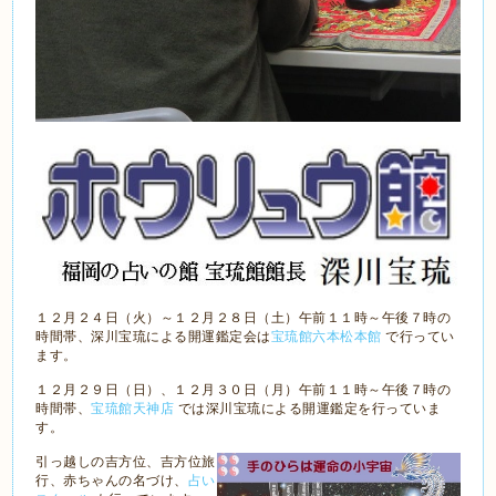
１２月２４日（火）～１２月２８日（土）午前１１時～午後７時の
時間帯、深川宝琉による開運鑑定会は
宝琉館六本松本館
で行ってい
ます。
１２月２９日（日）、１２月３０日（月）午前１１時～午後７時の
時間帯、
宝琉館天神店
では深川宝琉による開運鑑定を行っていま
す。
引っ越しの吉方位、吉方位旅
行、赤ちゃんの名づけ、
占い