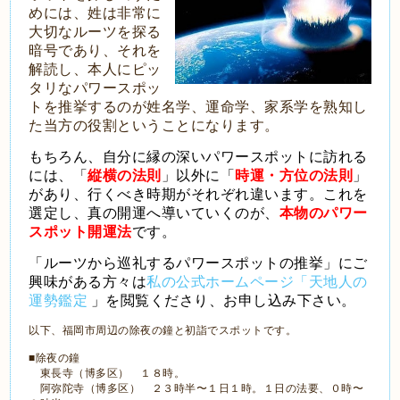
めには、姓は非常に
大切なルーツを探る
暗号であり、それを
解読し、本人にピッ
タリなパワースポッ
トを推挙するのが姓名学、運命学、家系学を熟知し
た当方の役割ということになります。
もちろん、自分に縁の深いパワースポットに訪れる
には、「
縦横の法則
」以外に「
時運・方位の法則
」
があり、行くべき時期がそれぞれ違います。これを
選定し、真の開運へ導いていくのが、
本物のパワー
スポット開運法
です。
「ルーツから巡礼するパワースポットの推挙」にご
興味がある方々は
私の公式ホームページ「天地人の
運勢鑑定
」を閲覧くださり、お申し込み下さい。
以下、福岡市周辺の除夜の鐘と初詣でスポットです。
■除夜の鐘
東長寺（博多区） １８時。
阿弥陀寺（博多区） ２３時半〜１日１時。１日の法要、０時〜