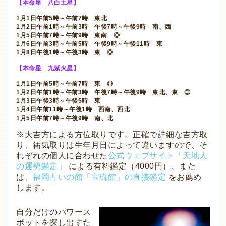
【本命星 八白土星】
1月1日午前5時～午前7時 東北
1月2日午前1時～午前3時 午後7時～午後9時 南、西
1月5日午前7時～午前9時 東南 ◎
1月6日午前3時～午前5時 午後9時～午後11時 東
1月8日午後1時～午後3時 東 ◎
【本命星 九紫火星】
1月1日午前5時～午前7時 東 ◎
1月2日午前1時～午前3時 午後7時～午後9時 東北、東 ◎
1月3日午後3時～午後5時 東
1月4日午前11時～午後1時 西南、西北
1月5日午前7時～午後9時 南、北
※大吉方による方位取りです。正確で詳細な吉方取
り、祐気取りは生年月日によって違いますので、そ
れぞれの個人に合わせた
公式ウェブサイト「天地人
の運勢鑑定」
による有料鑑定（4000円）、また
は、
福岡占いの館「宝琉館」の直接鑑定
をお薦め
します。
自分だけのパワース
ポットを探し出すた