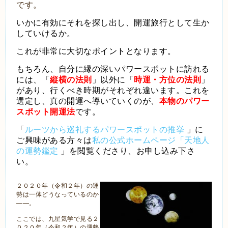
です。
いかに有効にそれを探し出し、開運旅行として生か
していけるか。
これが非常に大切なポイントとなります。
もちろん、自分に縁の深いパワースポットに訪れる
には、「
縦横の法則
」以外に「
時運・方位の法則
」
があり、行くべき時期がそれぞれ違います。これを
選定し、真の開運へ導いていくのが、
本物のパワー
スポット開運法
です。
「
ルーツから巡礼するパワースポットの推挙
」に
ご興味がある方々は
私の公式ホームページ「天地人
の運勢鑑定
」を閲覧くださり、お申し込み下さ
い。
２０２０年（令和２年）の運
勢は一体どうなっているのか
――。
ここでは、九星気学で見る２
０２０年（令和２年）の運勢