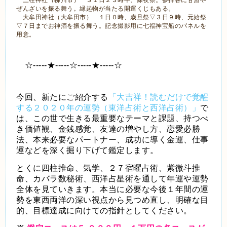
三柱神社（柳川市） ３１日２３時半、除夜祭。参拝客に甘酒や
ぜんざいを振る舞う。縁起物が当たる開運くじもある。
大牟田神社（大牟田市） １日０時、歳旦祭▽３日９時、元始祭
▽７日までお神酒を振る舞う。記念撮影用に七福神宝船のパネルを
用意。
☆-----★-----☆-----★-----☆
今回、新たにご紹介する
「大吉祥！読むだけで覚醒
する２０２０年の運勢（東洋占術と西洋占術）」
で
は、この世で生きる最重要なテーマと課題、持つべ
き価値観、金銭感覚、友達の増やし方、恋愛必勝
法、本来必要なパートナー、成功に導く金運、仕事
運などを深く掘り下げて鑑定します。
とくに四柱推命、気学、２７宿曜占術、紫微斗推
命、カバラ数秘術、西洋占星術を通して年運や運勢
全体を見ていきます。本当に必要な今後１年間の運
勢を東西両洋の深い視点から見つめ直し、明確な目
的、目標達成に向けての指針としてください。