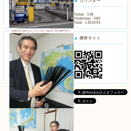
カウンター
Today :
538
Yesterday :
585
Total :
1354253
携帯サイト