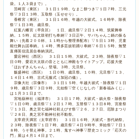
袋。１人３袋まで）。
筥崎宮（東区） ３１日１９時、なまこ餅つき▽１日７時、三元
祭▽３日１３時、玉取祭（玉せせり）。
香椎宮（東区） ３１日１６時、年越の大祓式。１６時半、除夜
祭▽１日３時、歳旦祭。
紅葉八幡宮（早良区） １日、歳旦祭▽２日１４時、筑紫舞奉
納。１５時、紅太鼓初打ち奉納▽３日正午、サバちゃんこ鍋の振る
舞い（先着２００杯、１１時から整理券配布）▽５日１３時、児童
能仕舞お謡奉納。１４時、博多芸妓初踊り奉納▽６日１５時、無雙
直傳英信流居合奉納演武。
愛宕神社（西区） ３１日１５時、大祓式。２３時、除夜祭▽１
日０時、愛宕大太鼓の音とともに神殿をライトアップ。応援大使
「ほおずきんちゃん」登場。３時、元旦祭。
飯盛神社（西区） １日０時、歳旦祭。１０時、元旦祭▽１３、
１４日１４時、古式元服式（加冠の儀）。
宗像大社（宗像市） ３１日１５時、年越大祓式・除夜祭▽１日
９時、歳旦祭▽３日９時、元始祭▽空くじなしの「新春福みくじ」
は１月３１日まで。
宮地嶽神社（福津市） ３１日１７時、大祓式・鎮火祭・除夜祭
▽１日０時、歳旦祭▽１２日１７時、玉替祭▽１３日８時、宮座祭
▽１３日、奥之宮七福神社初えびす祭▽２６、２７日、厄除まつり
▽２８日、奥之宮不動神社初不動祭。
太宰府天満宮（太宰府市） ３１日１６時、大祓式・形代納祭。
２３時、除夜祭▽１日７時、歳旦祭▽４日９時半、斧始祭▽７日１
８時、うそ替え神事。２１時、鬼すべ神事▽歴史コミック「応天の
門」展は４月１４日まで。