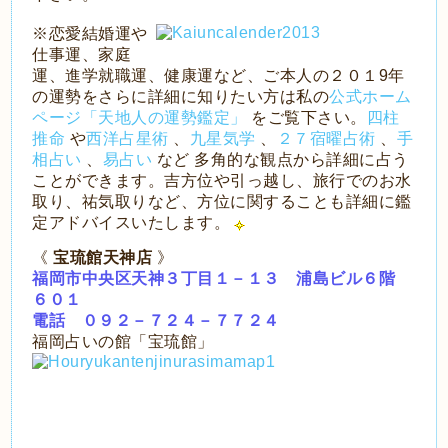
※恋愛結婚運や
仕事運、家庭
運、進学就職運、健康運など、ご本人の２０１9年
の運勢をさらに詳細に知りたい方は私の
公式ホーム
ページ「天地人の運勢鑑定」
をご覧下さい。
四柱
推命
や
西洋占星術
、
九星気学
、
２７宿曜占術
、
手
相占い
、
易占い
など 多角的な観点から詳細に占う
ことができます。吉方位や引っ越し、旅行でのお水
取り、祐気取りなど、方位に関することも詳細に鑑
定アドバイスいたします。
《
宝琉館天神店
》
福岡市中央区天神３丁目１－１３ 浦島ビル６階
６０１
電話 ０９２－７２４－７７２４
福岡占いの館「宝琉館」