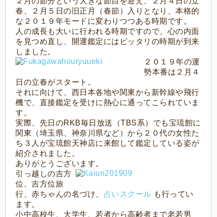
２月の節分という大きな節目を迎え、２月４日の立
春、２月５日の旧正月（春節）入りとなり、本格的
な２０１９年モードに変わりつつある時期です。
人の成長も大いに行われる時期ですので、心の内面
を見つめ直し、開運鑑定にはピッタリの時期が到来
しました。
２０１９年の運
勢本番は２月４
日の立春がスタート。
それに向けて、西日本各地や関東から新幹線や飛行
機で、直接鑑定を受けに熱心に通ってこられていま
す。
実際、先日のRKB毎日放送（TBS系）でも宝琉館に
関東（埼玉県、神奈川県など）から２０代の女性た
ち３人が宝琉館天神店に来館して鑑定している姿が
紹介されました。
ありがとうございます。
引っ越しの吉方
位、吉方位旅
行、赤ちゃんの名づけ、
占いスクール
も行ってい
ます。
小中高校生、大学生、若者から高齢者まで老若男