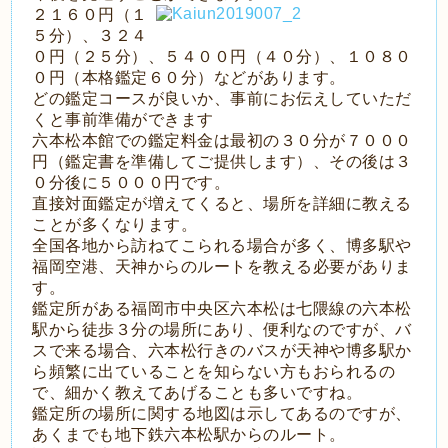
２１６０円（１
５分）、３２４
０円（２５分）、５４００円（４０分）、１０８０
０円（本格鑑定６０分）などがあります。
どの鑑定コースが良いか、事前にお伝えしていただ
くと事前準備ができます
六本松本館での鑑定料金は最初の３０分が７０００
円（鑑定書を準備してご提供します）、その後は３
０分後に５０００円です。
直接対面鑑定が増えてくると、場所を詳細に教える
ことが多くなります。
全国各地から訪ねてこられる場合が多く、博多駅や
福岡空港、天神からのルートを教える必要がありま
す。
鑑定所がある福岡市中央区六本松は七隈線の六本松
駅から徒歩３分の場所にあり、便利なのですが、バ
スで来る場合、六本松行きのバスが天神や博多駅か
ら頻繁に出ていることを知らない方もおられるの
で、細かく教えてあげることも多いですね。
鑑定所の場所に関する地図は示してあるのですが、
あくまでも地下鉄六本松駅からのルート。