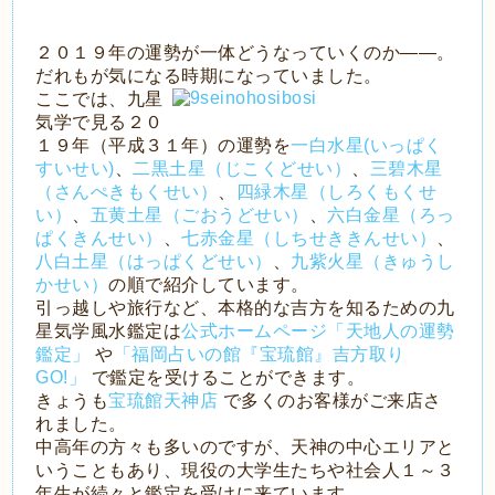
２０１９年の運勢が一体どうなっていくのか――。
だれもが気になる時期になっていました。
ここでは、九星
気学で見る２０
１９年（平成３１年）の運勢を
一白水星(いっぱく
すいせい)
、
二黒土星（じこくどせい）
、
三碧木星
（さんぺきもくせい）
、
四緑木星（しろくもくせ
い）
、
五黄土星（ごおうどせい）
、
六白金星（ろっ
ぱくきんせい）
、
七赤金星（しちせききんせい）
、
八白土星（はっぱくどせい）
、
九紫火星（きゅうし
かせい）
の順で紹介しています。
引っ越しや旅行など、本格的な吉方を知るための九
星気学風水鑑定は
公式ホームページ「天地人の運勢
鑑定」
や
「福岡占いの館『宝琉館』吉方取り
GO!」
で鑑定を受けることができます。
きょうも
宝琉館天神店
で多くのお客様がご来店さ
れました。
中高年の方々も多いのですが、天神の中心エリアと
いうこともあり、現役の大学生たちや社会人１～３
年生が続々と鑑定を受けに来ています。