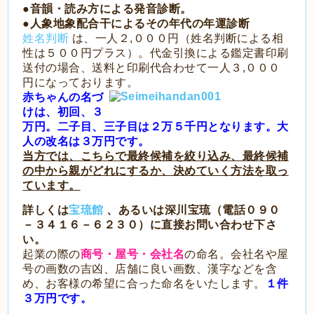
●音韻・読み方による発音診断。
●人象地象配合干によるその年代の年運診断
姓
名判断
は、一人２,０００円（姓名判断による相
性は５００円プラス）。代金引換による鑑定書印刷
送付の場合、送料と印刷代合わせて一人３,０００
円になっております。
赤
ちゃんの名づ
けは、初回、３
万円。二子目、三子目は２万５千円となります。大
人の
改名は３万円です。
当方では、こちらで最終候補を絞り込み、最終候補
の中から親がどれにするか、決めていく方法を取っ
ています。
詳しくは
宝琉館
、あるいは深川宝琉（電話０９０
－３４１６－６２３０）に直接お問い合わせ下さ
い。
起
業の際の
商号・屋号・会社名
の命名。会社名や屋
号の画数の吉凶、店舗に良い画数、漢字などを含
め、お客様の希望に合った命名をいたします。
１件
３万円です。