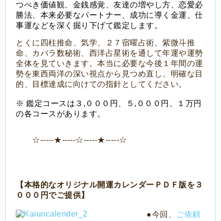
つべき価値観、金銭感覚、友達の増やし方、恋愛必
勝法、本来必要なパートナー、成功に導く金運、仕
事運などを深く掘り下げて鑑定します。
とくに四柱推命、気学、２７宿曜占術、紫微斗推
命、カバラ数秘術、西洋占星術を通して年運や運勢
全体を見ていきます。本当に必要な今後１年間の運
勢を東西両洋の深い視点から見つめ直し、明確な目
的、目標達成に向けての指針としてください。
※ 鑑定コースは３,０００円、５,０００円、１万円
の各コースがあります。
☆-----★-----☆-----★-----☆
【本格的なオリジナル開運カレンダーＰＤＦ版を３
０００円でご提供】
●今回、
ご依頼