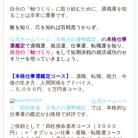
自分の「軸づくり」に取り組むために、適職運を知
ることは非常に重要です。
敵を知り、己を知れば百戦危うからず。
公式ホームページ「天地人の運勢鑑定」
の
本格仕事
運鑑定
で適職運、就活運、仕事運、転職運を知り、
自分の「軸づくり」
をして短期決戦の就活成功のセ
オリーを培っていきましょう。
【本格仕事運鑑定コース】
…適職、転職、能力、今
後の生き方、人間関係をアドバイス。
…５,０００円、１万円各コース。
公式ホームペー
ジ「四柱推命 天地人の運勢鑑定」
では、本格的な
仕事運の鑑定がお陰様で好評です。
ご依頼として「四柱推命基本コース（３０００
円）」+「オプション-仕事・適職・転職運コース