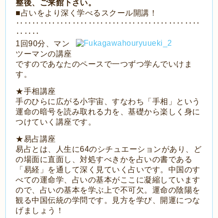
整後、ご来館下さい。
■占いをより深く学べるスクール開講！
‥‥‥‥‥‥‥‥‥‥‥‥‥‥‥‥‥‥‥‥‥‥‥
‥‥‥
1回90分、マン
ツーマンの講座
ですのであなたのペースで一つずつ学んでいけま
す。
★手相講座
手のひらに広がる小宇宙、すなわち「手相」という
運命の暗号を読み取れる力を、基礎から楽しく身に
つけていく講座です。
★易占講座
易占とは、人生に64のシチュエーションがあり、ど
の場面に直面し、対処すべきかを占いの書である
「易経」を通して深く見ていく占いです。中国のす
べての運命学、占いの基本がここに凝縮しています
ので、占いの基本を学ぶ上で不可欠。運命の陰陽を
観る中国伝統の学問です。見方を学び、開運につな
げましょう！