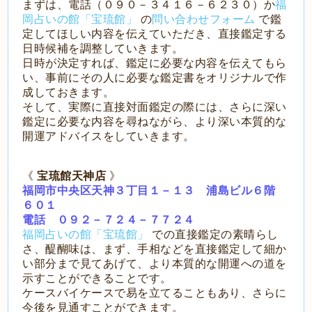
まずは、電話（０９０－３４１６－６２３０）か
福
岡占いの館「宝琉館」
の
問い合わせフォーム
で鑑
定してほしい内容を伝えていただき、直接鑑定する
日時候補を調整していきます。
日時が決定すれば、鑑定に必要な内容を伝えてもら
い、事前にその人に必要な鑑定書をオリジナルで作
成しておきます。
そして、実際に直接対面鑑定の際には、さらに深い
鑑定に必要な内容を尋ねながら、より深い本質的な
開運アドバイスをしていきます。
《
宝琉館天神店
》
福岡市中央区天神３丁目１－１３ 浦島ビル６階
６０１
電話 ０９２－７２４－７７２４
福岡占いの館「宝琉館」
での直接鑑定の素晴らし
さ、醍醐味は、まず、手相などを直接鑑定して細か
い部分まで見てあげて、より本質的な開運への道を
示すことができることです。
ケースバイケースで易を立てることもあり、さらに
今後を見通すことができます。