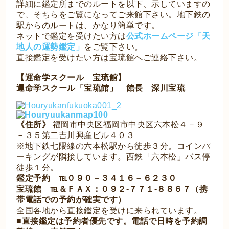
詳細に鑑定所までのルートを以下、示していますの
で、そちらをご覧になってご来館下さい。地下鉄の
駅からのルートは、かなり簡単です。
ネットで鑑定を受けたい方は
公式ホームページ「天
地人の運勢鑑定」
をご覧下さい。
直接鑑定を受けたい方は宝琉館へご連絡下さい。
【運命学スクール 宝琉館】
運命学スクール「宝琉館」 館長 深川宝琉
《住所》
福岡市中央区福岡市中央区六本松４－９
－３５第二吉川興産ビル４０３
※地下鉄七隈線の六本松駅から徒歩３分。コインパ
ーキングが隣接しています。西鉄「六本松」バス停
徒歩１分。
鑑定予約 ℡０９０－３４１６－６２３０
宝琉館 ℡＆ＦＡＸ：０９２-７７１-８８６７（携
帯電話での予約が確実です）
全国各地から直接鑑定を受けに来られています。
■直接鑑定は予約者優先です。電話で日時を予約調