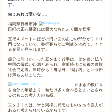
す。
備えあれば憂いなし。
福岡県行橋市神
田町の正八幡宮には巨大なおたふく面が登場
直径４メートルほどの円い面のあごの部分がくぐり
門になっていて、参拝客らがご利益を求めて、くぐ
る光景が見られます。
節分に煎（い）った豆をまく行事は、鬼を追い払う
中国の儀式が起源とみられ、室町時代に京都の貴族
社会で定着。当時から「鬼は外、福は内」という掛
け声もありました。
豆まきの後に豆
を自分の年齢より１粒だけ多く食べるとよいとされ
るのもこの考え方の名残。
豆をまくのは、米と同様に邪悪なものを払う霊力が
あると考えられているからです。