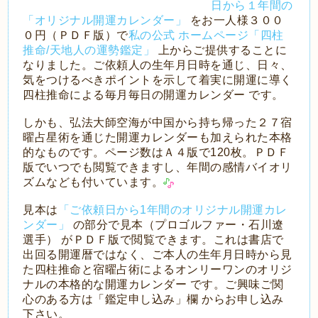
日から１年間の
「オリジナル開運カレンダー」
をお一人様３００
０円（ＰＤＦ版）で
私の公式
ホームページ「四柱
推命/天地人の運勢鑑定」
上からご提供することに
なりました。ご依頼人の生年月日時を通じ、日々、
気をつけるべきポイントを示して着実に開運に導く
四柱推命による毎月毎日の開運カレンダー です。
しかも、弘法大師空海が中国から持ち帰った２７宿
曜占星術を通じた開運カレンダーも加えられた本格
的なものです。ページ数はＡ４版で120枚。ＰＤＦ
版でいつでも閲覧できますし、年間の感情バイオリ
ズムなども付いています。
見本は
「ご依頼日から1年間のオリジナル開運カレ
ンダー」
の部分で見本（プロゴルファー・石川遼
選手） がＰＤＦ版で閲覧できます。これは書店で
出回る開運暦ではなく、ご本人の生年月日時から見
た四柱推命と宿曜占術によるオンリーワンのオリジ
ナルの本格的な開運カレンダー です。ご興味ご関
心のある方は「鑑定申し込み」欄 からお申し込み
下さい。