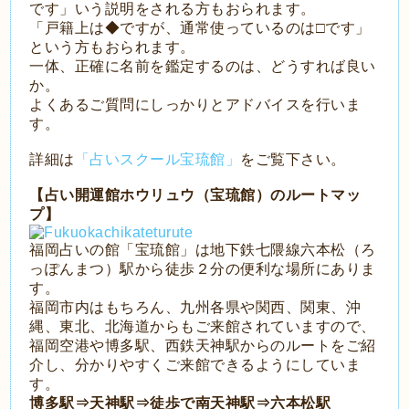
です」いう説明をされる方もおられます。
「戸籍上は◆ですが、通常使っているのは□です」
という方もおられます。
一体、正確に名前を鑑定するのは、どうすれば良い
か。
よくあるご質問にしっかりとアドバイスを行いま
す。
詳細は
「占いスクール宝琉館」
をご覧下さい。
【占い開運館ホウリュウ（宝琉館）のルートマッ
プ】
福岡占いの館「宝琉館」は地下鉄七隈線六本松（ろ
っぽんまつ）駅から徒歩２分の便利な場所にありま
す。
福岡市内はもちろん、九州各県や関西、関東、沖
縄、東北、北海道からもご来館されていますので、
福岡空港や博多駅、西鉄天神駅からのルートをご紹
介し、分かりやすくご来館できるようにしていま
す。
博多駅⇒天神駅⇒徒歩で南天神駅⇒六本松駅