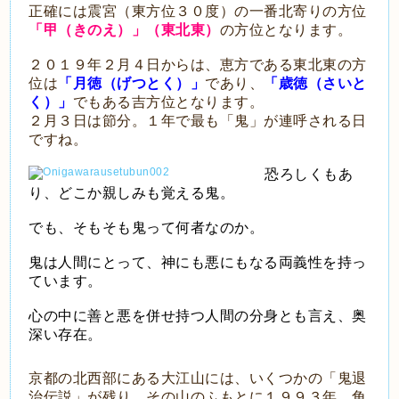
正確には震宮（東方位３０度）の一番北寄りの方位
「甲（きのえ）」（東北東）
の方位となります。
２０１９年２月４日からは、恵方である東北東の方
位は
「月徳（げつとく）」
であり、
「歳徳（さいと
く）」
でもある吉方位となります。
２月３日は節分。１年で最も「鬼」が連呼される日
ですね。
恐ろしくもあ
り、どこか親しみも覚える鬼。
でも、そもそも鬼って何者なのか。
鬼は人間にとって、神にも悪にもなる両義性を持っ
ています。
心の中に善と悪を併せ持つ人間の分身とも言え、奥
深い存在。
京都の北西部にある大江山には、いくつかの「鬼退
治伝説」が残り、その山のふもとに１９９３年、角