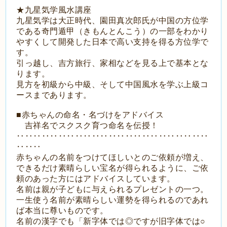
★九星気学風水講座
九星気学は大正時代、園田真次郎氏が中国の方位学
である奇門遁甲（きもんとんこう）の一部をわかり
やすくして開発した日本で高い支持を得る方位学で
す。
引っ越し、吉方旅行、家相などを見る上で基本とな
ります。
見方を初級から中級、そして中国風水を学ぶ上級コ
ースまであります。
■赤ちゃんの命名・名づけをアドバイス
吉祥名でスクスク育つ命名を伝授！
‥‥‥‥‥‥‥‥‥‥‥‥‥‥‥‥‥‥‥‥‥‥‥
‥‥‥
赤ちゃんの名前をつけてほしいとのご依頼が増え、
できるだけ素晴らしい宝名が得られるように、ご依
頼のあった方にはアドバイスしています。
名前は親が子どもに与えられるプレゼントの一つ。
一生使う名前が素晴らしい運勢を得られるのであれ
ば本当に尊いものです。
名前の漢字でも「新字体では◎ですが旧字体では○