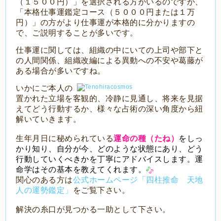
（１５００円）」を選択される方がいるのですが、
「本格仕事運鑑定コース（５０００円または１万
円）」の方がより仕事運が本格的に分かりますの
で、ご説明することが多いです。
仕事運に関しては、組織の中にいての上司や部下と
の人間関係、組織改編による異動への不安や葛藤が
ある場合が多いですね。
いかにご本人の
置かれた立場を客観的、冷静に見通し、将来を見据
えてどう行動するか、様々な占術の深い角度から紐
解いていきます。
生年月日に秘められている
運命の種（たね）
をしっ
かり知り、自分が今、どのような状態にあり、どう
行動していくべきかを丁寧にアドバイスします。運
命学はその基本を教えてくれます。
関心のある方は
公式ホームページ「四柱推命 天地
人の運勢鑑定」
をご覧下さい。
解決の糸口が見つかる一助として下さい。