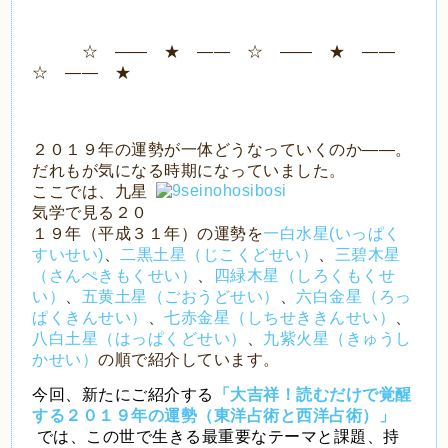
☆ ―― ★ ―― ☆ ―― ★ ――
☆ ―― ★
２０１９年の運勢が一体どうなっていくのか――。
だれもが気になる時期になっていました。
ここでは、九星
気学で見る２０
１９年（平成３１年）の運勢を
一白水星(いっぱく
すいせい)
、
二黒土星（じこくどせい）
、
三碧木星
（さんぺきもくせい）
、
四緑木星（しろくもくせ
い）
、
五黄土星（ごおうどせい）
、
六白金星（ろっ
ぱくきんせい）
、
七赤金星（しちせききんせい）
、
八白土星（はっぱくどせい）
、
九紫火星（きゅうし
かせい）
の順で紹介しています。
今回、新たにご紹介する
「大吉祥！読むだけで覚醒
する２０１９年の運勢（東洋占術と西洋占術）」
では、この世で生きる最重要なテーマと課題、持