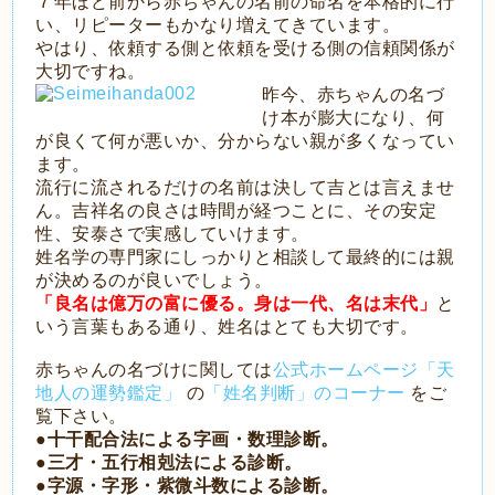
７年ほど前から赤ちゃんの名前の命名を本格的に行
い、リピーターもかなり増えてきています。
やはり、依頼する側と依頼を受ける側の信頼関係が
大切ですね。
昨今、赤ちゃんの名づ
け本が膨大になり、何
が良くて何が悪いか、分からない親が多くなってい
ます。
流行に流されるだけの名前は決して吉とは言えませ
ん。吉祥名の良さは時間が経つことに、その安定
性、安泰さで実感していけます。
姓名学の専門家にしっかりと相談して最終的には親
が決めるのが良いでしょう。
「良名は億万の富に優る。身は一代、名は末代」
と
いう言葉もある通り、姓名はとても大切です。
赤ちゃんの名づけに関しては
公式ホームページ「天
地人の運勢鑑定」
の
「姓名判断」のコーナー
をご
覧下さい。
●十干配合法による字画・数理診断。
●三才・五行相剋法による診断。
●字源・字形・紫微斗数による診断。