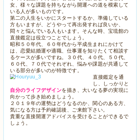
女、様々な課題を持ちながら開運への道を模索して
いる人が多いものです。
第二の人生をいかにスタートするか、準備している
方もいますが、どうやって再出発すれば良いか、
悶々と悩んでいる人もいます。そんな時、宝琉館の
直接鑑定は役立つことでしょう。
昭和５０年代、６０年代から平成生まれにかけて
は、恋愛結婚運や適職、仕事運を知りたくて相談す
るケースが多いですね。３０代、４０代、５０代、
６０代、７０代でそれぞれ、悩みや課題が共通して
いる部分が多いのが特徴です。
直接鑑定を通
し、しっかりと
自分のライフデザイン
を描き、大いなる夢の実現に
向かって歩き始めましょう。
２０１９年の運勢はどうなるのか、関心のある方、
気になる方は予約確認後、ご来館下さい。
貴重な直接開運アドバイスを受けることができるで
しょう。