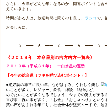
さらに、今年がどんな年になるのか、開運ポイントも含
えていきます。
時間がある人は、放送時間に聞くのも良し、
ラジコ
で、
お楽しみに。
☆ ―― ★ ―― ☆ ―― ★ ―― ☆ 
《２０１９年 本命星別の吉方凶方一覧表》
２０１９
年（平成３１年） 一白水星の運勢
【今年の総合運（ツキを呼び込むポイント）】
●絶好調の非常に良い年。心がはずみ、うれしく楽し
いことが多く、レジャー、飲食、縁談、結婚など、
めでたいことが多くなるでしょう。今までの努力が実る
喜び事、祝い事が多く、「お金」「おしゃべり」という
笑い声があふれる年回り。社会全体が堅実ムードで、勉