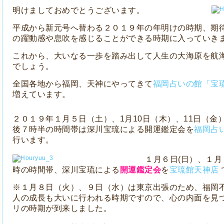
明けましておめでとうございます。
平成から新元号へ替わる２０１９年の年明けの時期、期
の躍動感や息吹を感じることができる時期に入っていき
これから、大いなる一歩を踏み出して人生の大海原を航
でしょう。
全国各地から福岡、天神にやってきて
福岡占いの館「宝
増えています。
２０１９年１月５日（土）、1月10日（木）、11日（金
後７時半の時間帯は深川宝琉による開運鑑定会を
福岡占
行います。
１月６日(日）、１
時の時間帯、深川宝琉による
開運鑑定会
を
宝琉館天神店
※１月８日（火）、９日（水）は東京出張のため、福岡
人の成長も大いに行われる時期ですので、心の内面を見
リの時期が到来しました。