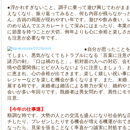
●浮かれすぎないこと。調子に乗って遊び興じてわがま
えなくなり、振り返ってみると、何も内容が残らなかっ
ん。吉凶の両面が現れやすい年です。遊びや飲み食い、
のめり込んでエスカレートして深みにはまったり、本業
に節度を持つことが大切。例年よりも心に余裕と楽しさ
も注意が必要な年です。
●自分が思ったこと
てしまい、悪気がなくてもトラブルになる「言葉に注意
諸刃の剣」「口は禍のもと」。初対面の人への対応、会
情や恋愛関係にヒビが入らないように注意しましょう。
に恵まれ、心の余裕が出てきます。楽しく嬉しい祝い事
レジャーなどを楽しむ機会が多くなります。また、未婚
展する時です。未婚者は婚活による努力が実り、婚約や
会いが多い年回りです。既婚者は男女問わず、異性にモ
注意。
【今年の仕事運】
順調な時です。大勢の人との交流も盛んになり社会的な
チしたり、プレゼンしたりする機会が増える機運が出て
なったら、見栄を張ることなく率直かつ誠実に対処する