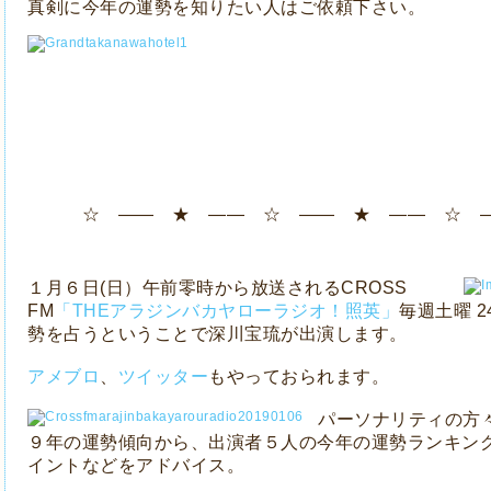
真剣に今年の運勢を知りたい人はご依頼下さい。
☆ ―― ★ ―― ☆ ―― ★ ―― ☆ 
１月６日(日）午前零時から放送されるCROSS
FM
「THEアラジンバカヤローラジオ！照英」
毎週土曜 2
勢を占うということで深川宝琉が出演します。
アメブロ
、
ツイッター
もやっておられます。
パーソナリティの方
９年の運勢傾向から、出演者５人の今年の運勢ランキン
イントなどをアドバイス。