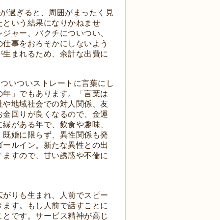
まが過ぎると、周囲がまったく見
たという結果になりかねませ
レジャー、バクチについつい、
の仕事をおろそかにしないよう
が生まれるため、余計な出費に
をついついストレートに言葉にし
の年」でもあります。「言葉は
社や地域社会での対人関係、友
お金回りが良くなるので、金運
に縁がある年で、飲食や趣味、
、既婚に限らず、異性関係も発
ゴールイン。新たな異性との出
テますので、甘い誘惑や不倫に
広がりも生まれ、人前でスピー
きます。もし人前で話すことに
ことです。サービス精神が高じ