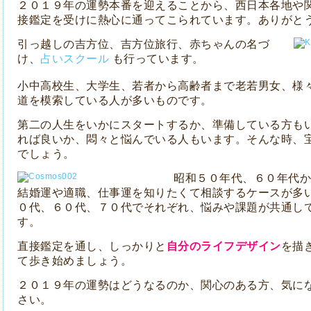
２０１９年の運勢本番を迎えることから、西日本各地や
接鑑定を受けに熱心に通ってこられています。ありがと
引っ越しの吉方位、吉方位旅行、赤ちゃんの名づ
け、
占いスクール
も行っています。
小中高校生、大学生、若者から高齢者まで老若男女、様
道を模索している人が多いものです。
第二の人生をいかにスタートするか、準備している方も
れば良いか、悶々と悩んでいる人もいます。そんな時、
でしょう。
昭和５０年代、６０年代か
結婚運や適職、仕事運を知りたくて相談するケースが多
０代、６０代、７０代でそれぞれ、悩みや課題が共通し
す。
直接鑑定を通し、しっかりと
自分のライフデザイン
を描
て歩き始めましょう。
２０１９年の運勢はどうなるのか、関心のある方、気に
さい。