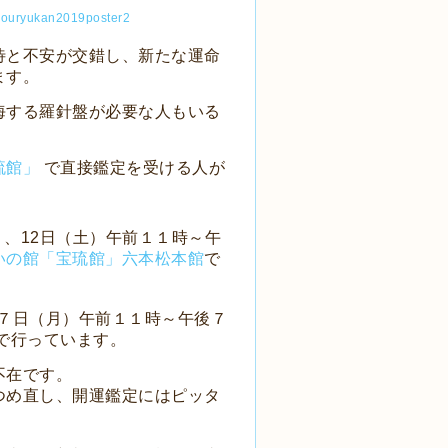
待と不安が交錯し、新たな運命
ます。
海する羅針盤が必要な人もいる
琉館」
で直接鑑定を受ける人が
）、12日（土）午前１１時～午
いの館「宝琉館」六本松本館
で
月７日（月）午前１１時～午後７
で行っています。
不在です。
つめ直し、開運鑑定にはピッタ