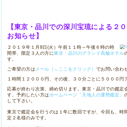
【東京・品川での深川宝琉による２０
お知らせ】
２０１９年１月8日(火）午前１１時～午後６時の時
間帯、限定３人の方に
東京・品川のグランド高輪ホテル
す。
ご希望の方は
メール（←ここをクリック）
でお問い合わ
１時間１２０００円、その後、３０分ごとに５０００円
応募が終わり次第、締め切ります。東京・品川での鑑定
す。予約したい方は
ホームページ「天地人の運勢鑑定」
して下さい。
東京で鑑定会を行うのは１年に数回ですが、今回も、時
定２名様のみです。