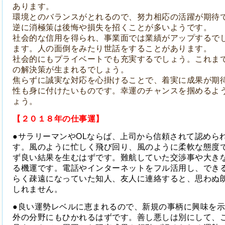
あります。
環境とのバランスがとれるので、努力相応の活躍が期待
逆に消極策は後悔や損失を招くことが多いようです。
社会的な信用を得られ、事業面では業績がアップするで
ます。人の面倒をみたり世話をすることがあります。
社会的にもプライベートでも充実するでしょう。これま
の解決策が生まれるでしょう。
焦らずに誠実な対応を心掛けることで、着実に成果が期
性も身に付けたいものです。幸運のチャンスを掴めるよ
ょう。
【２０１８年の仕事運】
●サラリーマンやOLならば、上司から信頼されて認めら
す。風のように忙しく飛び回り、風のように柔軟な態度
ず良い結果を生むはずです。難航していた交渉事や大き
る機運です。電話やインターネットをフル活用し、でき
らく疎遠になっていた知人、友人に連絡すると、思わぬ
しれません。
●良い運勢レベルに恵まれるので、新規の事柄に興味を
外の分野にもひかれるはずです。善し悪しは別にして、