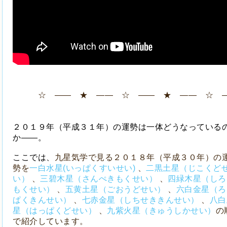
☆ ―― ★ ―― ☆ ―― ★ ―― ☆ 
２０１９年（平成３１年）の運勢は一体どうなっている
か――。
ここでは、
九星気学で見る２０１８年（平成３０年）の
勢を
一白水星(いっぱくすいせい)
、
二黒土星（じこくど
い）
、
三碧木星（さんぺきもくせい）
、
四緑木星（しろ
もくせい）
、
五黄土星（ごおうどせい）
、
六白金星（ろ
ぱくきんせい）
、
七赤金星（しちせききんせい）
、
八白
星（はっぱくどせい）
、
九紫火星（きゅうしかせい）
の
で紹介しています。