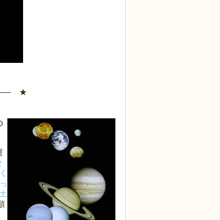
―― ★
の
運
せ
く
っ
土
順