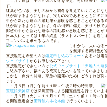
１１月７日は二十四節気の立冬を迎え、冬の到来で
す。
紅葉が色づき、実りの秋から初冬を迎えていくことにな
秋が深まるようになれば、実りの秋であるとともに冬に
中から新たな運命の躍動感や息吹を感じることができる
秋が深まるようになれば、冬の到来に備え、実りの秋で
郷愁の中から新たな運命の躍動感や息吹を感じることが
日本人にとっては１年の終盤（ラストスパート）を過ご
フコンパスを求めるものです。
これから、大いなる
を航海する羅針盤が
直接鑑定を希望の方は
鑑定申し込みフォーム
あるいは電
ウェブサイト
からお申し込み下さい。
直接鑑定ができない方は
公式ウェブサイト「天地人の運
し込み下さい。福のある充実した人生を送っていきまし
しかも、自分の開運、家族の開運のためにどうすれば良
ます。
１１月５日（月）午前１１時～午後７時の時間帯、
宝琉館天神店
では深川宝琉による開運鑑定を行っていま
１１月６日（火）～１１月１０日（土）午前１１時～午
る開運鑑定会は
宝琉館六本松本館
で行っています。