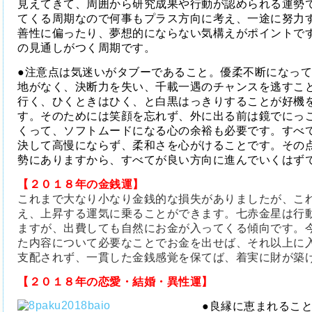
見えてきて、周囲から研究成果や行動が認められる運勢
てくる周期なので何事もプラス方向に考え、一途に努力
善性に偏ったり、夢想的にならない気構えがポイントで
の見通しがつく周期です。
●注意点は気迷いがタブーであること。優柔不断になっ
地がなく、決断力を失い、千載一遇のチャンスを逃すこ
行く、ひくときはひく、と白黒はっきりすることが好機
す。そのためには笑顔を忘れず、外に出る前は鏡でにっ
くって、ソフトムードになる心の余裕も必要です。すべ
決して高慢にならず、柔和さを心がけることです。その
勢にありますから、すべてが良い方向に進んでいくはず
【２０１８年の金銭運】
これまで大なり小なり金銭的な損失がありましたが、こ
え、上昇する運気に乗ることができます。七赤金星は行
ますが、出費しても自然にお金が入ってくる傾向です。
た内容について必要なことでお金を出せば、それ以上に
支配されず、一貫した金銭感覚を保てば、着実に財が築
【２０１８年の恋愛・結婚・異性運】
●良縁に恵まれるこ