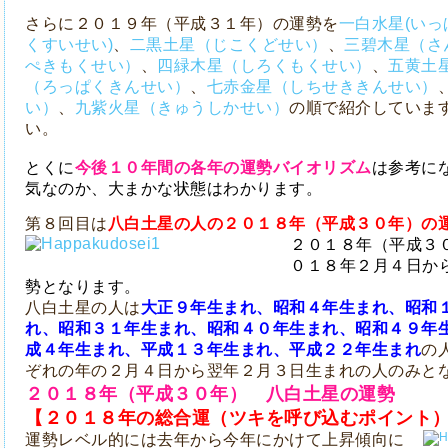
さらに２０１９年（平成３１年）の運勢を
一白水星(いっ
くすいせい)
、
二黒土星（じこくどせい）
、
三碧木星（さ
ぺきもくせい）
、
四緑木星（しろくもくせい）
、
五黄土
（ろっぱくきんせい）
、
七赤金星（しちせききんせい）
い）
、
九紫火星（きゅうしかせい）
の順で紹介していま
い。
とくに
今後１０年間の各年の運勢バイオリズム
は参考に
気なのか、大まかな状態はわかります。
第８回目は
八白土星の人の２０１８年（平成３０年）の
２０１８年（平成３
０１８年２月４日か
勢となります。
八白土星の人は
大正９年生まれ、昭和４年生まれ、昭和
れ、昭和３１年生まれ、昭和４０年生まれ、昭和４９年
成４年生まれ、平成１３年生まれ、平成２２年生まれ
の
ぞれの年の２月４日から翌年２月３日生まれの人のみと
２０１８年（平成３０年） 八白土星の運勢
【２０１８年の総合運（ツキを呼び込むポイント
運勢レベル的には去年から今年にかけて上昇傾向に