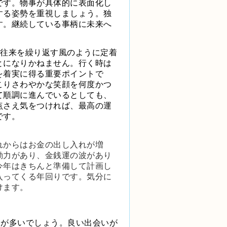
です。物事が具体的に表面化し
する姿勢を重視しましょう。独
す。継続している事柄に未来へ
て往来を繰り返す風のように定着
とになりかねません。行く時は
を着実に得る重要ポイントで
こりさわやかな笑顔を何度かつ
て順調に進んでいるとしても、
点さえ気をつければ、最高の運
です。
れからはお金の出し入れが増
動力があり、金銭運の波があり
今年はきちんと準備して計画し
入ってくる年回りです。気分に
けます。
とが多いでしょう。良い出会いが