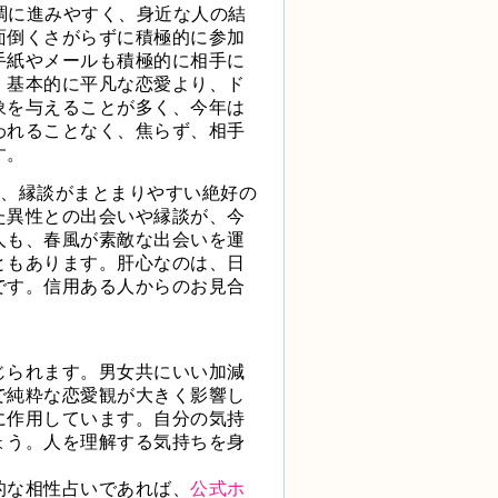
調に進みやすく、身近な人の結
面倒くさがらずに積極的に参加
手紙やメールも積極的に相手に
、基本的に平凡な恋愛より、ド
象を与えることが多く、今年は
われることなく、焦らず、相手
す。
み、縁談がまとまりやすい絶好の
た異性との出会いや縁談が、今
人も、春風が素敵な出会いを運
ともあります。肝心なのは、日
です。信用ある人からのお見合
じられます。男女共にいい加減
で純粋な恋愛観が大きく影響し
に作用しています。自分の気持
ょう。人を理解する気持ちを身
的な相性占いであれば、
公式ホ