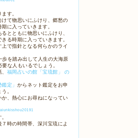
ります。
向けて物思いにふけり、郷愁の
時期に入っていきます。
あるとともに物思いにふけり、
できる時期に入っていきます。
す上で指針となる何らかのライ
一歩を踏み出して人生の大海原
必要な人もいるでしょう。
話、
福岡占いの館「宝琉館」 の
勢鑑定」
からネット鑑定をお申
ょう。
いか、熱心にお尋ねになってい
す。
後７時の時間帯、深川宝琉によ