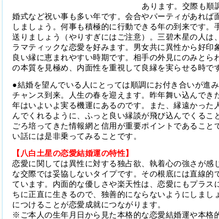
あります。交際も順
婚式など祝い事も多い年です。会合やパーティがあれば
しましょう。何事も積極的に行動できる年の到来です。
送りましょう（やりすぎにはご注意）。三碧木星の人は
ラマティックな恋愛を好みます。男女共に異性から好印
良い縁に恵まれやすい時期です。相手の外見にのみとら
の本質を見極め、内面性を重視して良縁を実らせる時で
●結婚を望んでいる人にとっては順調にお付き合いが進
チャンス到来。人生の春を迎えます。昨年舞い込んでき
年はいよいよ実る機運にあるのです。また、縁遠かった
んでくれるように、ふっと良い縁談が飛び込んでくるこ
ごろ培ってきた情報網と信用が重要ポイントであること
い話には是非乗ってみることです。
【八白土星の恋愛結婚運の特性】
恋愛に関しては異性に対する独占欲、執着心の強さが感
な交際では妥協しないタイプです。その根底には直線的
ています。内面的な優しさや楽天性は、恋愛にもプラス
ちに正直に生きるので、独善的にならないようにしまし
につけることが恋愛成就につながります。
※ご本人の生年月日から見た本格的な恋愛結婚運や本格