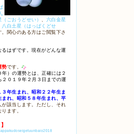
ぱ
ん
星（ごおうどせい）
、
六白金星
、
八白土星（はっぱくどせ
す。関心のある方はご閲覧下さ
なるはずです。現在がどんな運
運勢
です。
０年）の運勢とは、正確には２
ら２０１９年２月３日までの運
１３年生まれ、昭和２２年生ま
生まれ、昭和５８年生まれ、平
人が該当します。ただし、それ
なります。
）】