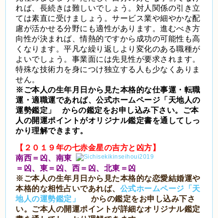
れば、長続きは難しいでしょう。対人関係の引き立
ては素直に受けましょう。サービス業や細やかな配
慮が活かせる分野にも適性があります。進むべき方
向性が決まれば、情熱的ですから成功の可能性も高
くなります。平凡な繰り返しより変化のある職種が
よいでしょう。事業面には先見性が要求されます。
特殊な技術力を身につけ独立する人も少なくありま
せん。
※ご本人の生年月日から見た本格的な仕事運・転職
運・適職運であれば、
公式ホームページ「天地人の
運勢鑑定」
からの鑑定をお申し込み下さい。ご本
人の開運ポイントがオリジナル鑑定書を通してしっ
かり理解できます。
【２０１９年の七赤金星の吉方と凶方】
南西＝凶、南東
＝凶、東＝凶、西＝凶、北東＝凶
※ご本人の生年月日から見た本格的な恋愛結婚運や
本格的な相性占いであれば、
公式ホームページ「天
地人の運勢鑑定」
からの鑑定をお申し込み下さ
い。ご本人の開運ポイントが詳細なオリジナル鑑定