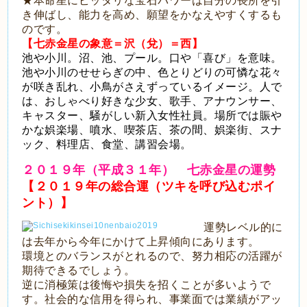
★本命星にピッタリな宝石パワーは自分の長所を引
き伸ばし、能力を高め、願望をかなえやすくするも
のです。
【七赤金星の象意＝沢（兌）＝西】
池や小川。沼、池、プール。口や「喜び」を意味。
池や小川のせせらぎの中、色とりどりの可憐な花々
が咲き乱れ、小鳥がさえずっているイメージ。人で
は、おしゃべり好きな少女、歌手、アナウンサー、
キャスター、騒がしい新入女性社員。場所では賑や
かな娯楽場、噴水、喫茶店、茶の間、娯楽街、スナ
ック、料理店、食堂、講習会場。
２
０１９年（平成３１年） 七赤金星の運勢
【２０１９年の総合運（ツキを呼び込むポイ
ント）】
運勢レベル的に
は去年から今年にかけて上昇傾向にあります。
環境とのバランスがとれるので、努力相応の活躍が
期待できるでしょう。
逆に消極策は後悔や損失を招くことが多いようで
す。社会的な信用を得られ、事業面では業績がアッ