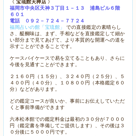
《
宝琉館天神店
》
福岡市中央区天神３丁目１－１３ 浦島ビル６階
６０１
電話 ０９２－７２４－７７２４
福岡占いの館「宝琉館」
での直接鑑定の素晴らし
さ、醍醐味は、まず、手相などを直接鑑定して細か
い部分まで見てあげて、より本質的な開運への道を
示すことができることです。
ケースバイケースで易を立てることもあり、さらに
今後を見通すことができます。
２１６０円（１５分）、３２４０円（２５分）、５
４００円（４０分）、１０８００円（本格鑑定６０
分）などがあります。
どの鑑定コースが良いか、事前にお伝えしていただ
くと事前準備ができます
六本松本館での鑑定料金は最初の３０分が７０００
円（鑑定書を準備してご提供します）、その後は３
０分後に５０００円です。