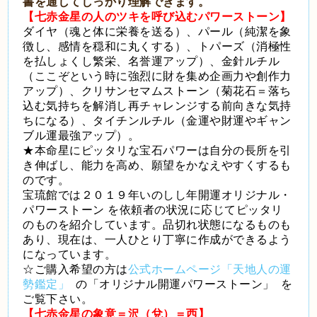
書を通してしっかり理解できます。
【七赤金星の人のツキを呼び込むパワーストーン】
ダイヤ（魂と体に栄養を送る）、パール（純潔を象
徴し、感情を穏和に丸くする）、トパーズ（消極性
を払しょくし繁栄、名誉運アップ）、金針ルチル
（ここぞという時に強烈に財を集め企画力や創作力
アップ）、クリサンセマムストーン（菊花石＝落ち
込む気持ちを解消し再チャレンジする前向きな気持
ちになる）、タイチンルチル（金運や財運やギャン
ブル運最強アップ）。
★本命星にピッタリな宝石パワーは自分の長所を引
き伸ばし、能力を高め、願望をかなえやすくするも
のです。
宝琉館では
２０１９年いのしし年開運オリジナル・
パワーストーン
を依頼者の状況に応じてピッタリ
のものを紹介しています。品切れ状態になるものも
あり、現在は、一人ひとり丁寧に作成ができるよう
になっています。
☆ご購入希望の方は
公式ホームページ「天地人の運
勢鑑定」
の
「オリジナル開運パワーストーン」
を
ご覧
下さい。
【七赤金星の象意＝沢（兌）＝西】