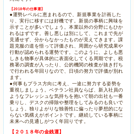
【2018年の仕事運】
●運勢レベルに恵まれるので、新規事業を計画した
り、実行に移すには好機です。新規の事柄に興味を
示すことが多いでしょう。本業以外の分野にもひか
れるはずです。善し悪しは別にして、これまで先が
見通せず、分からなかったものが見えてきます。課
題克服の道を悟って評価され、周囲から研究成果や
行動が認められる運勢です。このように、よしも悪
しきも物事が具体的に表面化してくる周期です。税
務署の調査が入ったり、公的機関の検査が抜き打ち
で行われる年回りなので、日頃の努力で評価が別れ
ます。
●何事もプラス方向に考え、一途に努力する姿勢を
重視しましょう。ベテラン社員ならば、新入社員の
ようなフレッシュな気持ちを抱いて朝の出社も一番
乗りし、デスクの掃除や整理をしてみるのも良いで
しょう。独りよがりな独善性に偏ったり夢想的にな
らない気構えがポイントです。継続している事柄に
未来への見通しがつく年回りです。
【２０１８年の金銭運】