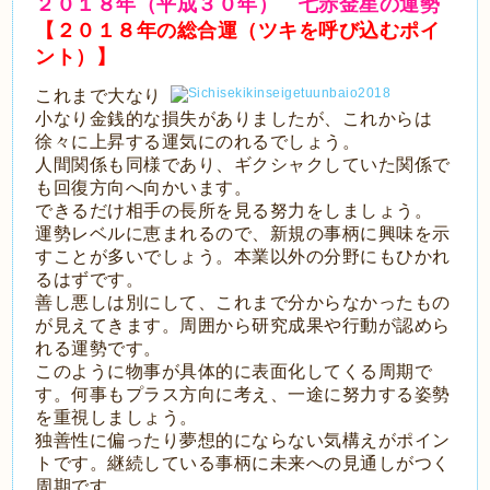
２
０１８年（平成３０年） 七赤金星の運勢
【２０１８年の総合運（ツキを呼び込むポイ
ント）】
これまで大なり
小なり金銭的な損失がありましたが、これからは
徐々に上昇する運気にのれるでしょう。
人間関係も同様であり、ギクシャクしていた関係で
も回復方向へ向かいます。
できるだけ相手の長所を見る努力をしましょう。
運勢レベルに恵まれるので、新規の事柄に興味を示
すことが多いでしょう。本業以外の分野にもひかれ
るはずです。
善し悪しは別にして、これまで分からなかったもの
が見えてきます。周囲から研究成果や行動が認めら
れる運勢です。
このように物事が具体的に表面化してくる周期で
す。何事もプラス方向に考え、一途に努力する姿勢
を重視しましょう。
独善性に偏ったり夢想的にならない気構えがポイン
トです。継続している事柄に未来への見通しがつく
周期です。