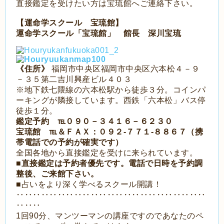
直接鑑定を受けたい方は宝琉館へご連絡下さい。
【運命学スクール 宝琉館】
運命学スクール「宝琉館」 館長 深川宝琉
《住所》
福岡市中央区福岡市中央区六本松４－９
－３５第二吉川興産ビル４０３
※地下鉄七隈線の六本松駅から徒歩３分。コインパ
ーキングが隣接しています。西鉄「六本松」バス停
徒歩１分。
鑑定予約 ℡０９０－３４１６－６２３０
宝琉館 ℡＆ＦＡＸ：０９２-７７１-８８６７（携
帯電話での予約が確実です）
全国各地から直接鑑定を受けに来られています。
■直接鑑定は予約者優先です。電話で日時を予約調
整後、ご来館下さい。
■占いをより深く学べるスクール開講！
‥‥‥‥‥‥‥‥‥‥‥‥‥‥‥‥‥‥‥‥‥‥‥
‥‥‥
1回90分、マンツーマンの講座ですのであなたのペ