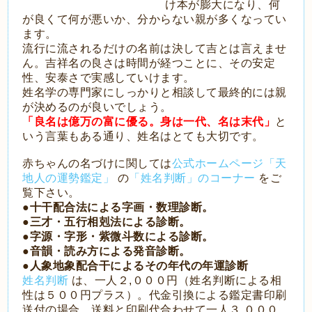
け本が膨大になり、何
が良くて何が悪いか、分からない親が多くなってい
ます。
流行に流されるだけの名前は決して吉とは言えませ
ん。吉祥名の良さは時間が経つことに、その安定
性、安泰さで実感していけます。
姓名学の専門家にしっかりと相談して最終的には親
が決めるのが良いでしょう。
「良名は億万の富に優る。身は一代、名は末代」
と
いう言葉もある通り、姓名はとても大切です。
赤ちゃんの名づけに関しては
公式ホームページ「天
地人の運勢鑑定」
の
「姓名判断」のコーナー
をご
覧下さい。
●十干配合法による字画・数理診断。
●三才・五行相剋法による診断。
●字源・字形・紫微斗数による診断。
●音韻・読み方による発音診断。
●人象地象配合干によるその年代の年運診断
姓
名判断
は、一人２,０００円（姓名判断による相
性は５００円プラス）。代金引換による鑑定書印刷
送付の場合、送料と印刷代合わせて一人３,０００