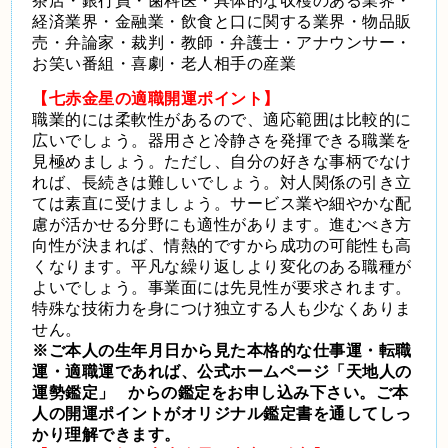
茶店・銀行員・歯科医・具体的な収穫のある業界・
経済業界・金融業・飲食と口に関する業界・物品販
売・弁論家・裁判・教師・弁護士・アナウンサー・
お笑い番組・喜劇・老人相手の産業
【七赤金星の適職開運ポイント】
職業的には柔軟性があるので、適応範囲は比較的に
広いでしょう。器用さと冷静さを発揮できる職業を
見極めましょう。ただし、自分の好きな事柄でなけ
れば、長続きは難しいでしょう。対人関係の引き立
ては素直に受けましょう。サービス業や細やかな配
慮が活かせる分野にも適性があります。進むべき方
向性が決まれば、情熱的ですから成功の可能性も高
くなります。平凡な繰り返しより変化のある職種が
よいでしょう。事業面には先見性が要求されます。
特殊な技術力を身につけ独立する人も少なくありま
せん。
※ご本人の生年月日から見た本格的な仕事運・転職
運・適職運であれば、
公式ホームページ「天地人の
運勢鑑定」
からの鑑定をお申し込み下さい。ご本
人の開運ポイントがオリジナル鑑定書を通してしっ
かり理解できます。