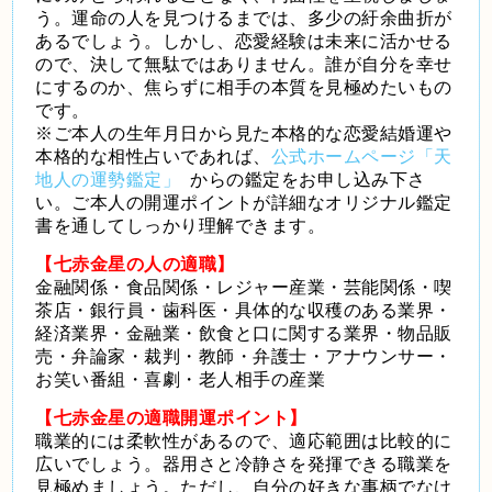
う。運命の人を見つけるまでは、多少の紆余曲折が
あるでしょう。しかし、恋愛経験は未来に活かせる
ので、決して無駄ではありません。誰が自分を幸せ
にするのか、焦らずに相手の本質を見極めたいもの
です。
※ご本人の生年月日から見た本格的な恋愛結婚運や
本格的な相性占いであれば、
公式ホームページ「天
地人の運勢鑑定」
からの鑑定をお申し込み下さ
い。ご本人の開運ポイントが詳細なオリジナル鑑定
書を通してしっかり理解できます。
【七赤金星の人の適職】
金融関係・食品関係・レジャー産業・芸能関係・喫
茶店・銀行員・歯科医・具体的な収穫のある業界・
経済業界・金融業・飲食と口に関する業界・物品販
売・弁論家・裁判・教師・弁護士・アナウンサー・
お笑い番組・喜劇・老人相手の産業
【七赤金星の適職開運ポイント】
職業的には柔軟性があるので、適応範囲は比較的に
広いでしょう。器用さと冷静さを発揮できる職業を
見極めましょう。ただし、自分の好きな事柄でなけ