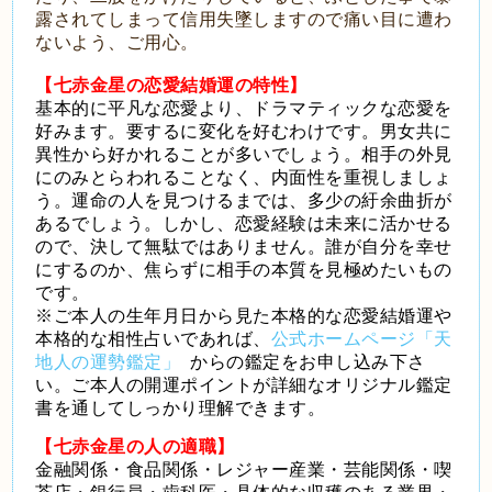
露されてしまって信用失墜しますので痛い目に遭わ
ないよう、ご用心。
【七赤金星の恋愛結婚運の特性】
基本的に平凡な恋愛より、ドラマティックな恋愛を
好みます。要するに変化を好むわけです。男女共に
異性から好かれることが多いでしょう。相手の外見
にのみとらわれることなく、内面性を重視しましょ
う。運命の人を見つけるまでは、多少の紆余曲折が
あるでしょう。しかし、恋愛経験は未来に活かせる
ので、決して無駄ではありません。誰が自分を幸せ
にするのか、焦らずに相手の本質を見極めたいもの
です。
※ご本人の生年月日から見た本格的な恋愛結婚運や
本格的な相性占いであれば、
公式ホームページ「天
地人の運勢鑑定」
からの鑑定をお申し込み下さ
い。ご本人の開運ポイントが詳細なオリジナル鑑定
書を通してしっかり理解できます。
【七赤金星の人の適職】
金融関係・食品関係・レジャー産業・芸能関係・喫