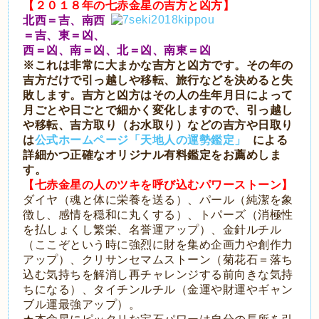
【２０１８年の七赤金星の吉方と凶方】
北西＝吉、南西
＝吉、東＝凶、
西＝凶、南＝凶、北＝凶、南東＝凶
※これは非常に大まかな吉方と凶方です。その年の
吉方だけで引っ越しや移転、旅行などを決めると失
敗します。吉方と凶方はその人の生年月日によって
月ごとや日ごとで細かく変化しますので、引っ越し
や移転、吉方取り（お水取り）などの吉方や日取り
は
公式ホームページ「天地人の運勢鑑定」
による
詳細かつ正確なオリジナル有料鑑定をお薦めしま
す。
【七赤金星の人のツキを呼び込むパワーストーン】
ダイヤ（魂と体に栄養を送る）、パール（純潔を象
徴し、感情を穏和に丸くする）、トパーズ（消極性
を払しょくし繁栄、名誉運アップ）、金針ルチル
（ここぞという時に強烈に財を集め企画力や創作力
アップ）、クリサンセマムストーン（菊花石＝落ち
込む気持ちを解消し再チャレンジする前向きな気持
ちになる）、タイチンルチル（金運や財運やギャン
ブル運最強アップ）。