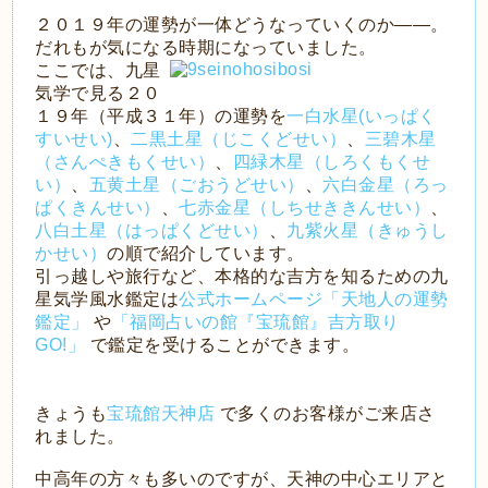
２０１９年の運勢が一体どうなっていくのか――。
だれもが気になる時期になっていました。
ここでは、九星
気学で見る２０
１９年（平成３１年）の運勢を
一白水星(いっぱく
すいせい)
、
二黒土星（じこくどせい）
、
三碧木星
（さんぺきもくせい）
、
四緑木星（しろくもくせ
い）
、
五黄土星（ごおうどせい）
、
六白金星（ろっ
ぱくきんせい）
、
七赤金星（しちせききんせい）
、
八白土星（はっぱくどせい）
、
九紫火星（きゅうし
かせい）
の順で紹介しています。
引っ越しや旅行など、本格的な吉方を知るための九
星気学風水鑑定は
公式ホームページ「天地人の運勢
鑑定」
や
「福岡占いの館『宝琉館』吉方取り
GO!」
で鑑定を受けることができます。
きょうも
宝琉館天神店
で多くのお客様がご来店さ
れました。
中高年の方々も多いのですが、天神の中心エリアと