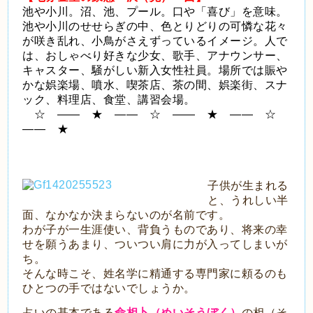
池や小川。沼、池、プール。口や「喜び」を意味。
池や小川のせせらぎの中、色とりどりの可憐な花々
が咲き乱れ、小鳥がさえずっているイメージ。人で
は、おしゃべり好きな少女、歌手、アナウンサー、
キャスター、騒がしい新入女性社員。場所では賑や
かな娯楽場、噴水、喫茶店、茶の間、娯楽街、スナ
ック、料理店、食堂、講習会場。
☆ ―― ★ ―― ☆ ―― ★ ―― ☆
―― ★
子供が生まれる
と、うれしい半
面、なかなか決まらないのが名前です。
わが子が一生涯使い、背負うものであり、将来の幸
せを願うあまり、ついつい肩に力が入ってしまいが
ち。
そんな時こそ、姓名学に精通する専門家に頼るのも
ひとつの手ではないでしょうか。
占いの基本である
命相卜（めいそうぼく）
の相（そ