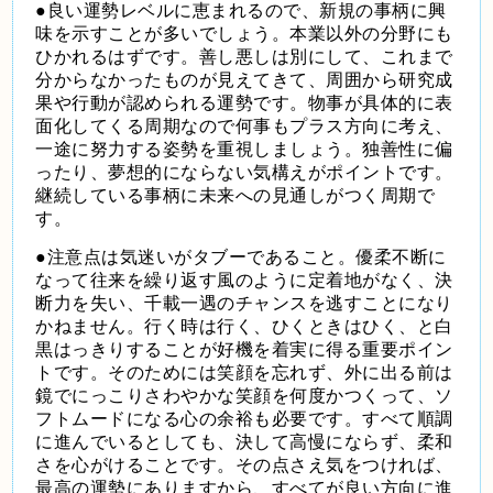
●良い運勢レベルに恵まれるので、新規の事柄に興
味を示すことが多いでしょう。本業以外の分野にも
ひかれるはずです。善し悪しは別にして、これまで
分からなかったものが見えてきて、周囲から研究成
果や行動が認められる運勢です。物事が具体的に表
面化してくる周期なので何事もプラス方向に考え、
一途に努力する姿勢を重視しましょう。独善性に偏
ったり、夢想的にならない気構えがポイントです。
継続している事柄に未来への見通しがつく周期で
す。
●注意点は気迷いがタブーであること。優柔不断に
なって往来を繰り返す風のように定着地がなく、決
断力を失い、千載一遇のチャンスを逃すことになり
かねません。行く時は行く、ひくときはひく、と白
黒はっきりすることが好機を着実に得る重要ポイン
トです。そのためには笑顔を忘れず、外に出る前は
鏡でにっこりさわやかな笑顔を何度かつくって、ソ
フトムードになる心の余裕も必要です。すべて順調
に進んでいるとしても、決して高慢にならず、柔和
さを心がけることです。その点さえ気をつければ、
最高の運勢にありますから、すべてが良い方向に進