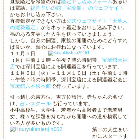
直接鑑定を希望の方は
鑑定申し込みフォーム
あるい
は電話、
福岡占いの館「宝琉館」 のウェブサイト
からお申し込み下さい。
直接鑑定ができない方は
公式ウェブサイト「天地人
の運勢鑑定」
からネット鑑定をお申し込み下さい。
福のある充実した人生を送っていきましょう。
しかも、自分の開運、家族の開運のためにどうすれ
ば良いか、熱心にお尋ねになっています。
１１月５日
（月）午前１１時～午後７時の時間帯、
宝琉館天神
店
では深川宝琉による開運鑑定を行っています。
１１月６日（火）～１１月１０日（土）午前１１時
～午後７時の時間帯、深川宝琉による開運鑑定会は
宝琉館六本松本館
で行っています。
引っ越しの吉方位、吉方位旅行、赤ちゃんの名づ
け、
占いスクール
も行っています。
小中高校生、大学生、若者から高齢者まで老若男
女、様々な課題を持ちながら開運への道を模索して
いる人が多いものです。
第二の人生をい
かにスタートす