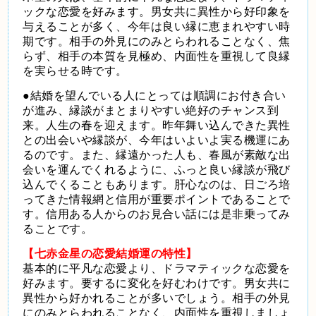
ックな恋愛を好みます。男女共に異性から好印象を
与えることが多く、今年は良い縁に恵まれやすい時
期です。相手の外見にのみとらわれることなく、焦
らず、相手の本質を見極め、内面性を重視して良縁
を実らせる時です。
●結婚を望んでいる人にとっては順調にお付き合い
が進み、縁談がまとまりやすい絶好のチャンス到
来。人生の春を迎えます。昨年舞い込んできた異性
との出会いや縁談が、今年はいよいよ実る機運にあ
るのです。また、縁遠かった人も、春風が素敵な出
会いを運んでくれるように、ふっと良い縁談が飛び
込んでくることもあります。肝心なのは、日ごろ培
ってきた情報網と信用が重要ポイントであることで
す。信用ある人からのお見合い話には是非乗ってみ
ることです。
【七赤金星の恋愛結婚運の特性】
基本的に平凡な恋愛より、ドラマティックな恋愛を
好みます。要するに変化を好むわけです。男女共に
異性から好かれることが多いでしょう。相手の外見
にのみとらわれることなく、内面性を重視しましょ