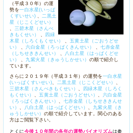
（平成３０年）の運
勢を
一白水星(いっぱ
くすいせい)
、
二黒土
星（じこくどせい）
、
三碧木星（さんぺ
きもくせい）
、
四緑
木星（しろくもくせい）
、
五黄土星（ごおうどせ
い）
、
六白金星（ろっぱくきんせい）
、
七赤金星
（しちせききんせい）
、
八白土星（はっぱくどせ
い）
、
九紫火星（きゅうしかせい）
の順で紹介し
ています。
さらに２０１９年（平成３１年）の運勢を
一白水星
(いっぱくすいせい)
、
二黒土星（じこくどせい）
、
三碧木星（さんぺきもくせい）
、
四緑木星（しろく
もくせい）
、
五黄土星（ごおうどせい）
、
六白金星
（ろっぱくきんせい）
、
七赤金星（しちせききんせ
い）
、
八白土星（はっぱくどせい）
、
九紫火星（き
ゅうしかせい）
の順で紹介しています。関心のある
方はご閲覧下さい。
とくに
今後１０年間の各年の運勢バイオリズム
は参