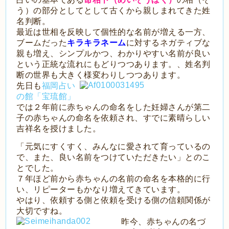
う）の部分としてとして古くから親しまれてきた姓
名判断。
最近は世相を反映して個性的な名前が増える一方、
ブームだった
キラキラネーム
に対するネガティブな
親も増え、シンプルかつ、わかりやすい名前が良い
という正統な流れにもどりつつあります。、姓名判
断の世界も大きく様変わりしつつあります。
先日も
福岡占い
の館「宝琉館」
では２年前に赤ちゃんの命名をした妊婦さんが第二
子の赤ちゃんの命名を依頼され、すでに素晴らしい
吉祥名を授けました。
「元気にすくすく、みんなに愛されて育っているの
で、また、良い名前をつけていただきたい」とのこ
とでした。
７年ほど前から赤ちゃんの名前の命名を本格的に行
い、リピーターもかなり増えてきています。
やはり、依頼する側と依頼を受ける側の信頼関係が
大切ですね。
昨今、赤ちゃんの名づ