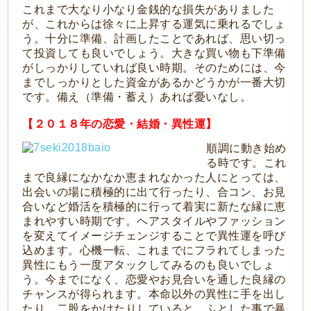
これまで大なり小なり金銭的な損失がありました
が、これからは徐々に上昇する運気に乗れるでしょ
う。十分に準備、計画したことであれば、思い切っ
て投資しても良いでしょう。大きな買い物も下準備
がしっかりしていれば良い時期。そのためには、今
までしっかりとした資金があるかどうかが一番大切
です。備え（準備・蓄え）あれば憂いなし。
【２０１８年の恋愛・結婚・異性運】
順調に動き始め
る時です。これ
まで良縁になかなか恵まれなかった人にとっては、
出会いの場に積極的に出て行ったり、合コン、お見
合いなど婚活を積極的に行って着実に新たな縁に恵
まれやすい時期です。ヘアスタイルやファッション
を変えてイメージチェンジすることで異性運を呼び
込めます。心機一転、これまでにフラれてしまった
異性にもう一度アタックしてみるのも良いでしょ
う。今までになく、恋愛やお見合いを通した良縁の
チャンスが得られます。本命以外の異性に手を出し
たり、二股をかけたりしていると、ふとした事で暴