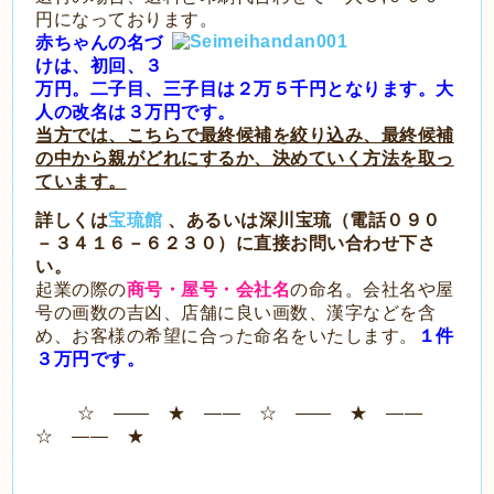
円になっております。
赤
ちゃんの名づ
けは、初回、３
万円。二子目、三子目は２万５千円となります。大
人の
改名は３万円です。
当方では、こちらで最終候補を絞り込み、最終候補
の中から親がどれにするか、決めていく方法を取っ
ています。
詳しくは
宝琉館
、あるいは深川宝琉（電話０９０
－３４１６－６２３０）に直接お問い合わせ下さ
い。
起
業の際の
商号・屋号・会社名
の命名。会社名や屋
号の画数の吉凶、店舗に良い画数、漢字などを含
め、お客様の希望に合った命名をいたします。
１件
３万円です。
☆ ―― ★ ―― ☆ ―― ★ ――
☆ ―― ★