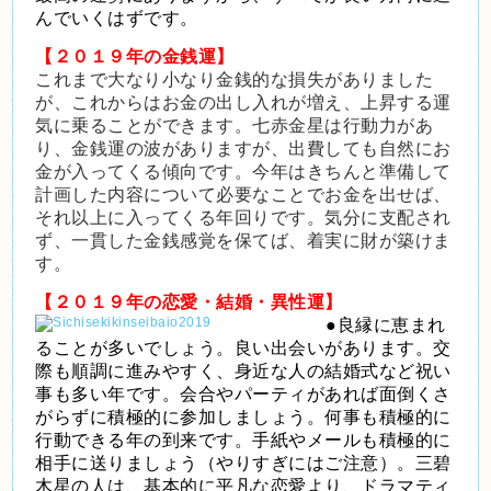
んでいくはずです。
【２０１９年の金銭運】
これまで大なり小なり金銭的な損失がありました
が、これからはお金の出し入れが増え、上昇する運
気に乗ることができます。七赤金星は行動力があ
り、金銭運の波がありますが、出費しても自然にお
金が入ってくる傾向です。今年はきちんと準備して
計画した内容について必要なことでお金を出せば、
それ以上に入ってくる年回りです。気分に支配され
ず、一貫した金銭感覚を保てば、着実に財が築けま
す。
【２０１９年の恋愛・結婚・異性運】
●良縁に恵まれ
ることが多いでしょう。良い出会いがあります。交
際も順調に進みやすく、身近な人の結婚式など祝い
事も多い年です。会合やパーティがあれば面倒くさ
がらずに積極的に参加しましょう。何事も積極的に
行動できる年の到来です。手紙やメールも積極的に
相手に送りましょう（やりすぎにはご注意）。三碧
木星の人は、基本的に平凡な恋愛より、ドラマティ