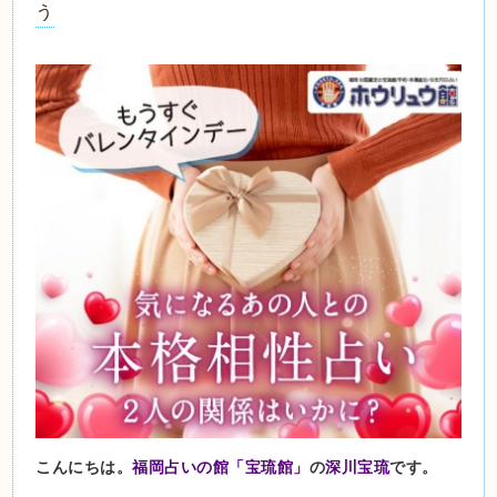
う
こんにちは。
福岡占いの館「宝琉館」
の
深川宝琉
です。