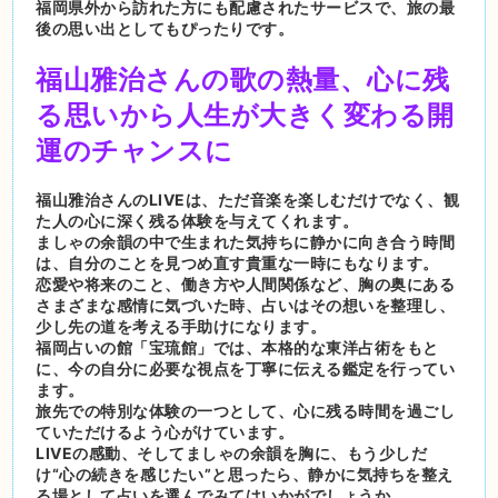
福岡県外から訪れた方にも配慮されたサービスで、旅の最
後の思い出としてもぴったりです。
福山雅治さんの歌の熱量、心に残
る思いから人生が大きく変わる開
運のチャンスに
福山雅治さんのLIVEは、ただ音楽を楽しむだけでなく、観
た人の心に深く残る体験を与えてくれます。
ましゃの余韻の中で生まれた気持ちに静かに向き合う時間
は、自分のことを見つめ直す貴重な一時にもなります。
恋愛や将来のこと、働き方や人間関係など、胸の奥にある
さまざまな感情に気づいた時、占いはその想いを整理し、
少し先の道を考える手助けになります。
福岡占いの館「宝琉館」では、本格的な東洋占術をもと
に、今の自分に必要な視点を丁寧に伝える鑑定を行ってい
ます。
旅先での特別な体験の一つとして、心に残る時間を過ごし
ていただけるよう心がけています。
LIVEの感動、そしてましゃの余韻を胸に、もう少しだ
け“心の続きを感じたい”と思ったら、静かに気持ちを整え
る場として占いを選んでみてはいかがでしょうか。