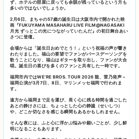
ず、ホテルの部屋に戻っても余韻が残っているという方も
多いのではないでしょうか。
2月6日、まちゃの57歳の誕生日は大阪市内で開かれた映
画『FUKUYAMA MASAHARU LIVE FILM@NAGASAKI
月光 ずっとこの光につながっていたんだ』の初日舞台あい
さつに登壇。
会場からは「誕生日おめでとう！」という祝福の声が響き
わたりました。福山の要望でファンがバースデーソングを
歌うことになり、福山はギターを取り出し、ファンが大合
唱。誕生日の喜びを多くのファンと共有した一時です。
福岡市内ではWE’RE BROS. TOUR 2026 龍、雷乃発声 –
福岡公演が3月7日、8日、マリンメッセ福岡で行われま
す。
遠方から福岡まで足を運び、長く心に残る時間を過ごした
あとの静けさには、ちょっとした心の静謐（せいしつ）
や、どこか切なさを感じる瞬間もあるかもしれません。
そんな夜には、ふと心に浮かぶ悩みや願いごとが、少し鮮
明になることもあります。