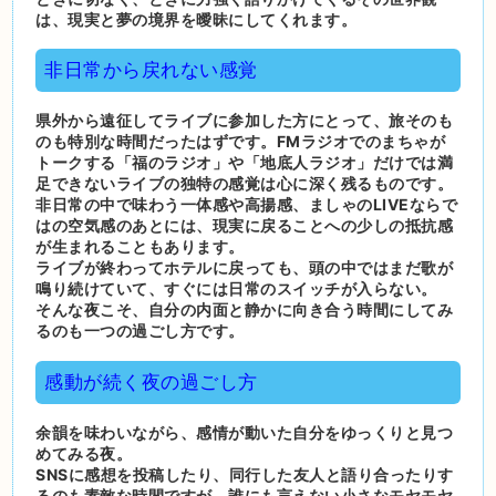
は、現実と夢の境界を曖昧にしてくれます。
非日常から戻れない感覚
県外から遠征してライブに参加した方にとって、旅そのも
のも特別な時間だったはずです。FMラジオでのまちゃが
トークする「福のラジオ」や「地底人ラジオ」だけでは満
足できないライブの独特の感覚は心に深く残るものです。
非日常の中で味わう一体感や高揚感、ましゃのLIVEならで
はの空気感のあとには、現実に戻ることへの少しの抵抗感
が生まれることもあります。
ライブが終わってホテルに戻っても、頭の中ではまだ歌が
鳴り続けていて、すぐには日常のスイッチが入らない。
そんな夜こそ、自分の内面と静かに向き合う時間にしてみ
るのも一つの過ごし方です。
感動が続く夜の過ごし方
余韻を味わいながら、感情が動いた自分をゆっくりと見つ
めてみる夜。
SNSに感想を投稿したり、同行した友人と語り合ったりす
るのも素敵な時間ですが、誰にも言えない小さなモヤモヤ