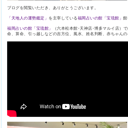
ブログを閲覧いただき、ありがとうございます。
「天地人の運勢鑑定」
を主宰している
福岡占いの館「宝琉館」
館
福岡占いの館「宝琉館」
（六本松本館･天神店･博多マルイ店）
命、算命、引っ越しなどの吉方位、風水、姓名判断、赤ちゃんの