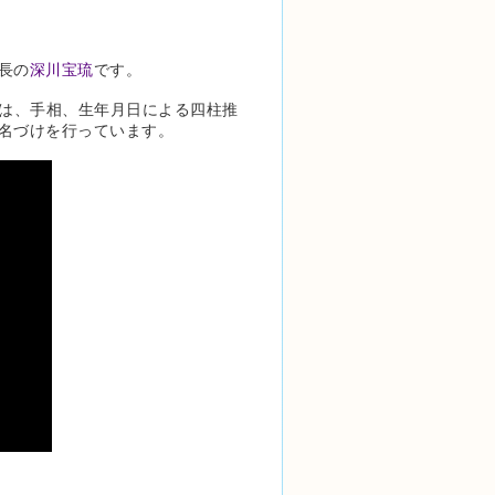
長の
深川宝琉
です。
では、手相、生年月日による四柱推
名づけを行っています。