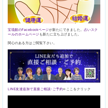
宝琉館のFacebookページ
が新たにできました。
占いスク
ールのホームページ
も新たに立ち上げました。
関心のある方はご閲覧下さい。
LINE友達追加で直接ご相談･ご予約
←ここをクリック