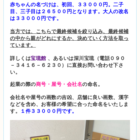
赤ちゃんの名づけは、初回、３３０００円。二子
目、三子目は２６５００円となります。大人の
改名
は３３０００円です。
当方では、こちらで最終候補を絞り込み、最終候補
の中から親がどれにするか、決めていく方法を取っ
ています。
詳しくは
宝琉館
、あるいは深川宝琉（電話０９０
－３４１６－６２３０）に直接お問い合わせ下さ
い。
起業の際の
商号・屋号・会社名
の命名。
会社名や屋号の画数の吉凶、店舗に良い画数、漢字
などを含め、お客様の希望に合った命名をいたしま
す。
１件３３０００円です。