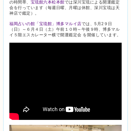
の時間帯、
宝琉館六本松本館
では深川宝琉による開運鑑定
会を行っています（毎週日曜、月曜は休館、深川宝琉は天
神店で鑑定）。
福岡占いの館「宝琉館」博多マルイ店
では、5月2９日
（日）～６月４日（土）午前１０時～午後９時、博多マル
イ５階エスカレーター横で開運鑑定会 を開催しています。