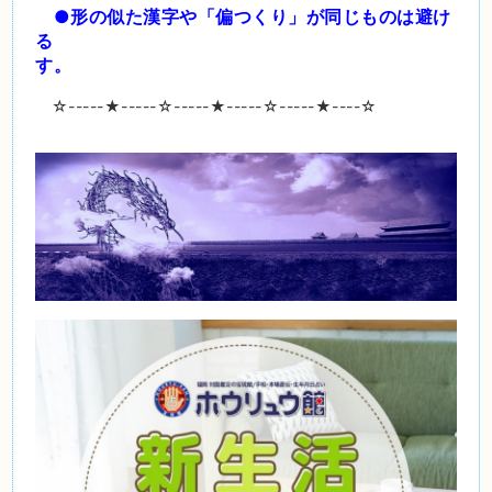
●形の似た漢字や「偏つくり」が同じものは避け
る
す。
☆-----
★
-----☆-----
★
-----☆-----
★
----☆