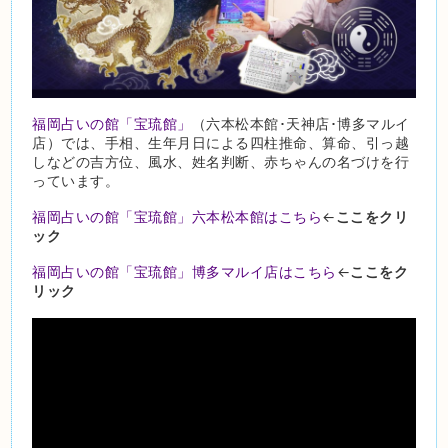
福岡占いの館「宝琉館」
（六本松本館･天神店･博多マルイ
店）では、手相、生年月日による四柱推命、算命、引っ越
しなどの吉方位、風水、姓名判断、赤ちゃんの名づけを行
っています。
福岡占いの館「宝琉館」六本松本館はこちら
←
ここをクリ
ック
福岡占いの館「宝琉館」博多マルイ店はこちら
←
ここをク
リック