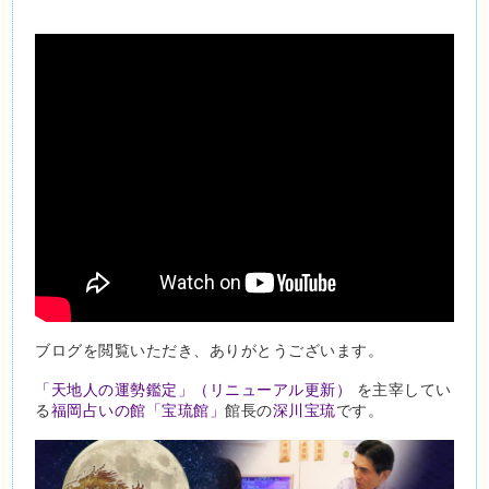
ブログを閲覧いただき、ありがとうございます。
「天地人の運勢鑑定」
（リニューアル更新）
を主宰してい
る
福岡占いの館「宝琉館」
館長の
深川宝琉
です。