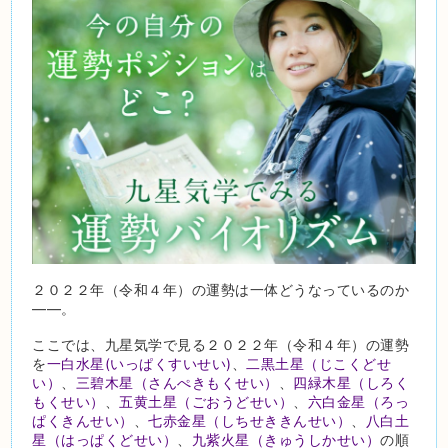
２０２２年（令和４年）の運勢は一体どうなっているのか
――。
ここでは、九星気学で見る２０２２年（令和４年）の運勢
を
一白水星(いっぱくすいせい)
、
二黒土星（じこくどせ
い）
、
三碧木星（さんぺきもくせい）
、
四緑木星（しろく
もくせい）
、
五黄土星（ごおうどせい）
、
六白金星（ろっ
ぱくきんせい）
、
七赤金星（しちせききんせい）
、
八白土
星（はっぱくどせい）
、
九紫火星（きゅうしかせい）
の順