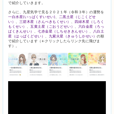
で紹介していきます。
さらに、九星気学で見る２０２１年（令和３年）の運勢を
一白水星(いっぱくすいせい)
、
二黒土星（じこくどせ
い）
、
三碧木星（さんぺきもくせい）
、
四緑木星（しろく
もくせい）
、
五黄土星（ごおうどせい）
、
六白金星（ろっ
ぱくきんせい）
、
七赤金星（しちせききんせい）
、
八白土
星（はっぱくどせい）
、
九紫火星（きゅうしかせい）
の順
で紹介しています（←クリックしたらリンク先に飛びま
す）。