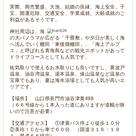
実際、商売繁盛、大漁、結婚の良縁、海上安全、子
宝、開運厄除、交通安全、学業成就、大願成就のご
利益があるそうです。
神社周辺は、海
の大パノラマが広がる「千畳敷」や夕日が美しく海
へ沈んでいく棚田「東後畑棚田」、「海上アルプ
ス」と呼ばれる青海島などの観光スポットがあって
ドライブコースとしても人気です。
祐気取りで使えるお水取りにも良いですし、黄波戸
温泉、油谷湾温泉、湯本温泉、俵山温泉など温泉の
宝庫でもあり、夏は海水浴場としても人気が高いエ
リアです。
【場所】 山口県長門市油谷津黄498
（６６号線から１本入った道にありますが道幅が狭
いので注意が必要）
【交通アクセス】 ①津黄バス停より徒歩１０分
②美祢ＩＣから車で６０分 （国道３１６・１９
１、県道６６経由）