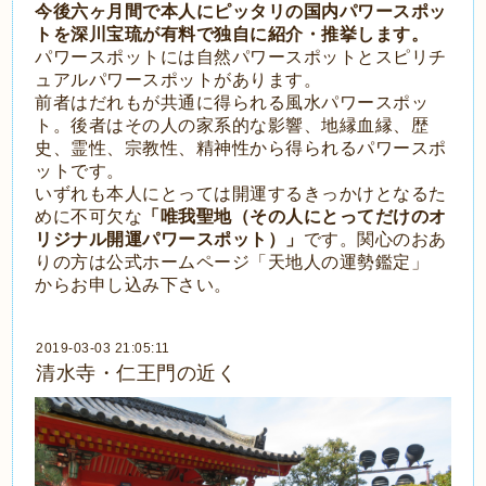
今後六ヶ月間で本人にピッタリの国内パワースポッ
トを深川宝琉が有料で独自に紹介・推挙します。
パワースポットには自然パワースポットとスピリチ
ュアルパワースポットがあります。
前者はだれもが共通に得られる風水パワースポッ
ト。後者はその人の家系的な影響、地縁血縁、歴
史、霊性、宗教性、精神性から得られるパワースポ
ットです。
いずれも本人にとっては開運するきっかけとなるた
めに不可欠な
「唯我聖地（その人にとってだけのオ
リジナル開運パワースポット）」
です。関心のおあ
りの方は
公式ホームページ「天地人の運勢鑑定」
からお申し込み下さい。
2019-03-03 21:05:11
清水寺・仁王門の近く