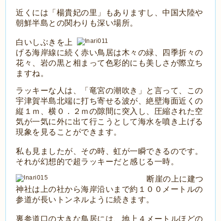
近くには「楊貴妃の里」もありますし、中国大陸や
朝鮮半島との関わりも深い場所。
白いしぶきを上
げる海岸線に続く赤い鳥居は木々の緑、四季折々の
花々、岩の黒と相まって色彩的にも美しさが際立ち
ますね。
ラッキーな人は、「竜宮の潮吹き」と言って、この
宇津賀半島北端に打ち寄せる波が、絶壁海面近くの
縦１ｍ、横０．２ｍの隙間に突入し、圧縮された空
気が一気に外に出て行こうとして海水を噴き上げる
現象を見ることができます。
私も見ましたが、その時、虹が一瞬できるのです。
それが幻想的で超ラッキーだと感じる一時。
断崖の上に建つ
神社は上の社から海岸沿いまで約１００メートルの
参道が長いトンネルように続きます。
裏参道口の大きな鳥居には、地上４メートルほどの