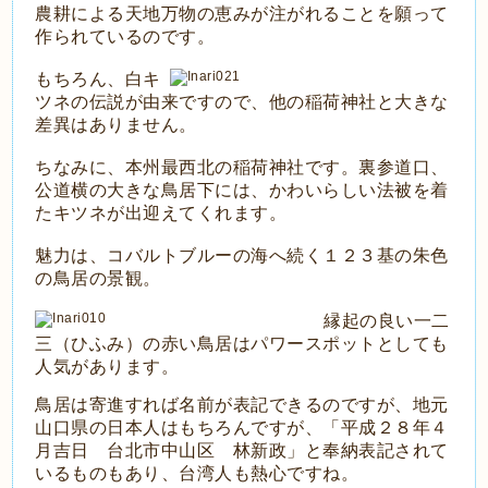
農耕による天地万物の恵みが注がれることを願って
作られているのです。
もちろん、白キ
ツネの伝説が由来ですので、他の稲荷神社と大きな
差異はありません。
ちなみに、本州最西北の稲荷神社です。裏参道口、
公道横の大きな鳥居下には、かわいらしい法被を着
たキツネが出迎えてくれます。
魅力は、コバルトブルーの海へ続く１２３基の朱色
の鳥居の景観。
縁起の良い一二
三（ひふみ）の赤い鳥居はパワースポットとしても
人気があります。
鳥居は寄進すれば名前が表記できるのですが、地元
山口県の日本人はもちろんですが、「平成２８年４
月吉日 台北市中山区 林新政」と奉納表記されて
いるものもあり、台湾人も熱心ですね。