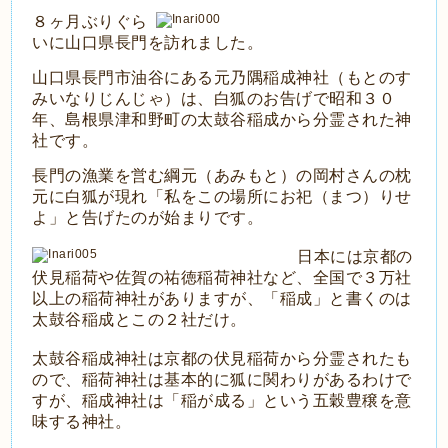
８ヶ月ぶりぐら
いに山口県長門を訪れました。
山口県長門市油谷にある元乃隅稲成神社（もとのす
みいなりじんじゃ）は、白狐のお告げで昭和３０
年、島根県津和野町の太鼓谷稲成から分霊された神
社です。
長門の漁業を営む綱元（あみもと）の岡村さんの枕
元に白狐が現れ「私をこの場所にお祀（まつ）りせ
よ」と告げたのが始まりです。
日本には京都の
伏見稲荷や佐賀の祐徳稲荷神社など、全国で３万社
以上の稲荷神社がありますが、「稲成」と書くのは
太鼓谷稲成とこの２社だけ。
太鼓谷稲成神社は京都の伏見稲荷から分霊されたも
ので、稲荷神社は基本的に狐に関わりがあるわけで
すが、稲成神社は「稲が成る」という五穀豊穣を意
味する神社。