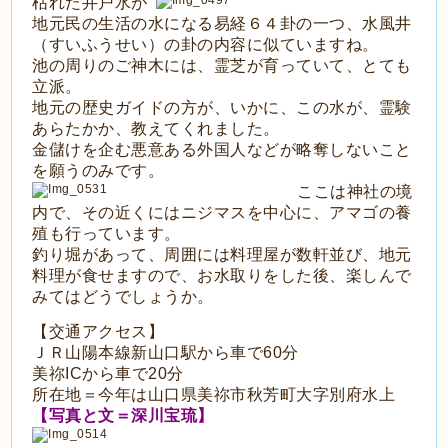
枯れた井戸水が
地元民の生活の水になる易経６４卦の一つ、水風井
（すいふうせい）の卦の内容に似ていますね。
池の周りのご神木には、霊芝が育っていて、とても
立派。
地元の歴史ガイドの方が、いかに、この水が、霊験
あらたかか、教えてくれました。
金儲けを企む悪意ある外国人などが略奪しないこと
を願うのみです。
ここは神社の境
内で、その近くにはニジマスを中心に、アマゴの養
殖も行っています。
釣り堀があって、周囲には料理屋が数軒並び、地元
料理が食せますので、お水取りをした後、楽しんで
みてはどうでしょうか。
【交通アクセス】
ＪＲ山陽本線新山口駅から車で60分
美祢ICから車で20分
所在地＝今年は山口県美祢市秋芳町大字別府水上
【写真と文＝深川宝琉】