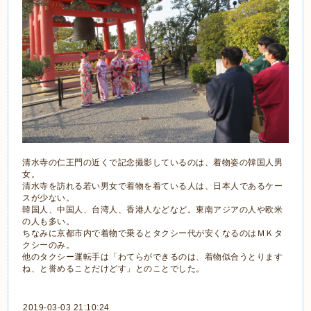
清水寺の仁王門の近くで記念撮影しているのは、着物姿の韓国人男
女。
清水寺を訪れる若い男女で着物を着ている人は、日本人であるケー
スが少ない。
韓国人、中国人、台湾人、香港人などなど。東南アジアの人や欧米
の人も多い。
ちなみに京都市内で着物で乗るとタクシー代が安くなるのはＭＫタ
クシーのみ。
他のタクシー運転手は「わてらができるのは、着物似合うとります
ね、と誉めることだけどす」とのことでした。
2019-03-03 21:10:24