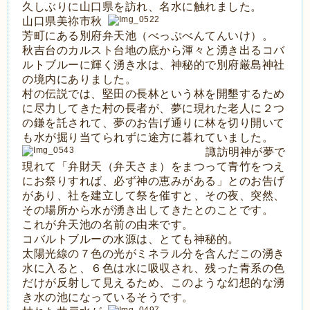
久しぶりに山口県を訪れ、名水に触れました。
山口県美祢市秋
芳町にある別府弁天池（べっぷべんてんいけ）。
秋吉台のカルスト台地の底から渾々と湧き出るコバ
ルトブルーに輝く湧き水は、神秘的で別府厳島神社
の境内にありました。
村の伝説では、堅田の長林という林を開墾するため
に尽力してきた村の長者が、夢に現れた老人に２つ
の鎌を託されて、夢のお告げ通りに林を切り開いて
も水が掘り当てられずに途方に暮れていました。
諏訪明神が夢で
現れて「弁財天（弁天さま）をまつって青竹をつえ
にお祭りすれば、必ず神の恵みがある」とのお告げ
があり、社を建立して祭を催すと、その夜、突然、
その場所から水が湧き出してきたとのことです。
これが弁天池の名前の由来です。
コバルトブルーの水源は、とても神秘的。
太陽光線の７色の光がミネラル分を含んだこの湧き
水に入ると、６色は水に吸収され、残った青系の色
だけが反射して見えるため、このような幻想的な湧
き水の池になっているそうです。