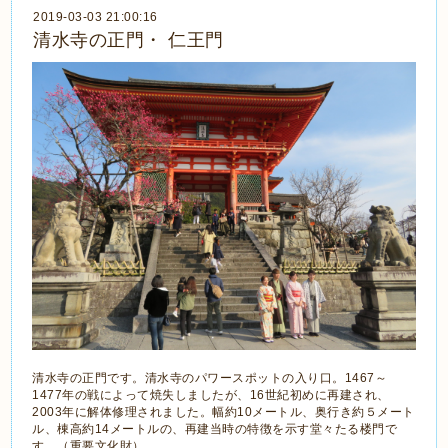
2019-03-03 21:00:16
清水寺の正門・ 仁王門
清水寺の正門です。清水寺のパワースポットの入り口。1467～
1477年の戦によって焼失しましたが、16世紀初めに再建され、
2003年に解体修理されました。幅約10メートル、奥行き約５メート
ル、棟高約14メートルの、再建当時の特徴を示す堂々たる楼門で
す。（重要文化財）