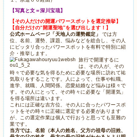
【写真と文＝深川宝琉】
【その人だけの開運パワースポットを選定推挙】
【自分だけの“開運聖地”を選び出します！】
公式ホームページ「天地人の運勢鑑定」
では方
位、名前、運勢、課題、悩みなどを総合し、その人
にピッタリ合ったパワースポットを有料で特別に紹
介・推挙します。
旅行で開運するに
は、その人が、その
時々で必要な気を得るために必要な場所に訪れて祐
気取りをすることです。人によって、仕事や転職、
進学、就職、人間関係、恋愛結婚など悩みは様々で
す。その人にとって、その時々に必要な「開運気」
を得る場所は違います。
これには正確な吉方位、その人に合ったパワースポ
ットをその時々に正確に選定する必要があります
が、この選定作業は個人で行おうと思っても至難の
業です。
当方では、名前（本人の姓名、父方の祖母の旧姓、
母方の父の姓名、母方の母の旧姓がわかるとより明