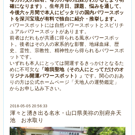
確になります）、生年月日、課題、悩みを通して、
今後六ヶ月間で本人にピッタリの国内パワースポッ
トを深川宝琉が有料で独自に紹介・推挙します。
パワースポットには自然パワースポットとスピリチ
ュアルパワースポットがあります。
前者はだれもが共通に得られる風水パワースポッ
ト。後者はその人の家系的な影響、地縁血縁、歴
史、霊性、宗教性、精神性から得られるパワースポ
ットです。
いずれも本人にとっては開運するきっかけとなるた
めに不可欠な
「唯我聖地（その人にとってだけのオ
リジナル開運パワースポット）」
です。関心のおあ
りの方は
公式ホームページ「天地人の運勢鑑定」
からお申し込み下さい。
2018-05-05 20:56:33
渾々と湧き出る名水・山口県美祢の別府弁天
池 お水取り