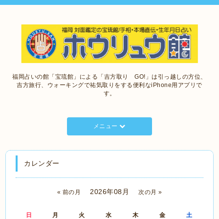
福岡占いの館「宝琉館」による「吉方取り GO!」は引っ越しの方位、
吉方旅行、ウォーキングで祐気取りをする便利なiPhone用アプリで
す。
メニュー
カレンダー
2026年08月
« 前の月
次の月 »
日
月
火
水
木
金
土