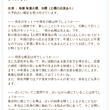
出演 ： 毎週 毎週火曜、水曜（土曜の出演あり）
※予約占い鑑定を受け付けています。
―― 先生のモットーや座右の銘は何でしょうか ――
チャレンジ精神です。新しいことにチャレンジし、行動して行くこ
とを私のモットーとし、「蒔かぬ種は生えぬ」です。
私の座右の銘は【人間万事塞翁が馬（にんげんばんじさいおうがう
ま）】。中国の昔から伝わる言葉です。不運というものはただ不運
なのではなく幸運に変わることもあるんだよというお話しです。心
が軽くなります。
―― 得意な鑑定は何でしょうか ――
主に九星気学を用いて、良い波動のある最大吉方を導き出し、恋愛
の相性（相性の良いお相手の生まれ年も候補として幾つかお伝えし
ます）や幸運をご自身で掴むための一番の近道を鑑定いたします。
素敵な効果を是非、体感してみてくださいね。
また、姓名判断ではプチ改名や赤ちゃんの名づけ、命名なども承り
ます。
―― 占いについてご質問です。占いながら感じていることは何でし
ょうか ――
最近特に感じている事は、占いの結果を聞くこともさることなが
ら、本当はご自身の胸に秘めている悩みが別にあって、そこを聞い
てほしいのだということがわかりました。