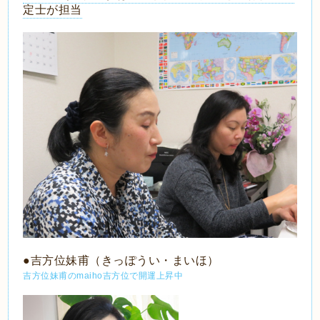
定士が担当
●吉方位妹甫（きっぽうい・まいほ）
吉方位妹甫のmaiho吉方位で開運上昇中