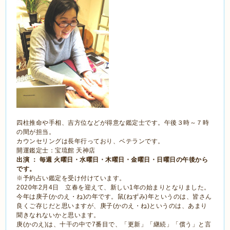
四柱推命や手相、吉方位などが得意な鑑定士です。午後３時～７時
の間が担当。
カウンセリングは長年行っており、ベテランです。
開運鑑定士：宝琉館 天神店
出演 ： 毎週 火曜日・水曜日・木曜日・金曜日・日曜日の午後から
です。
※予約占い鑑定を受け付けています。
2020年2月4日 立春を迎えて、新しい1年の始まりとなりました。
今年は庚子(かのえ・ね)の年です。鼠(ねずみ)年というのは、皆さん
良くご存じだと思いますが、庚子(かのえ・ね)というのは、あまり
聞きなれないかと思います。
庚(かのえ)は、十干の中で7番目で、「更新」「継続」「償う」と言