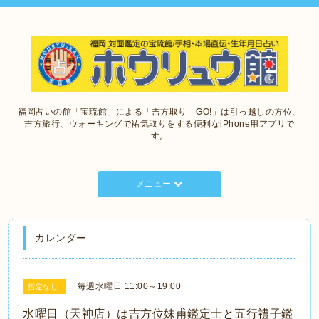
福岡占いの館「宝琉館」による「吉方取り GO!」は引っ越しの方位、
吉方旅行、ウォーキングで祐気取りをする便利なiPhone用アプリで
す。
メニュー
カレンダー
毎週水曜日 11:00～19:00
指定なし
水曜日（天神店）は吉方位妹甫鑑定士と五行禮子鑑