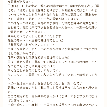
う意味があります。
子(ね)は、12支の中の一番初めの陽の気に戻り鼠(ねずみ)を表し「増
える」「滋る」と言う意味があります。革命的変化ではなく、今ま
でやってきたことを引き継ぎながらも、新たに更新して、形ある物
として確立して始めていく一年の運気が降ってきます。
この様な天の運気と、自分の生まれ持った運勢と自分の努力を重ね
合わせて、鑑定に来て下さるお客様お一人お一人、一期一会の思い
で鑑定させていただきます。
今年もどうぞよろしくお願いいたします。
先生のモットーや座右の銘は何でしょうか
「和顔愛語（わがんあいご）」です。
出逢いを大切に、また、この小さな出逢いが大きな幸せにつながれ
ばとの願いからです。
仕事や恋愛など得意な相談内容は何でしょうか
日々、鑑定を通して基本である陰陽をしっかり身につければ、どん
なことでもうまく乗り越えていける…。
そんなことをお伝えしていきたいです。
占いについてご質問です。占いながら感じていることは何でしょう
か
人の人生は百人百様。お客様との出会いも一期一会です。
意味のある出会いとして私の前にお客様は座っておられると思いま
す。
ここで鑑定する一言が判断のきっかけになり、大きなプラスになれ
ばと願っています。
一瞬一瞬がすごく真剣で、自分自身も成長させられる出会いとなっ