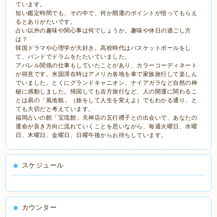
ています。
短い鑑定時間でも、その中で、何か開運のポイントが悟ってもらえ
るとありがたいです。
占い以外の趣味や関心事は何でしょうか。趣味や休日の過ごし方
は？
韓国ドラマや心理学が大好き。高校時代はバスケットボールをし
て、バンドでドラムをたたいていました。
アパレル関係の仕事もしていたことがあり、カラーコーディネート
が得意です。米国滞在時はアメリカ各地を車で家族旅行して楽しん
でいました。とくにグランドキャニオン、ナイアガラなど自然の神
秘に感動しました。帰国しても吉方旅行など、人の開運に関わるこ
とは易の「風地観」（旅をして人生を変えよ）でもわかる通り、と
ても大切だと考えています。
福岡占いの館「宝琉館」天神店の五行禮子との出会いで、あなたの
運命が良き方向に流れていくことを思いながら、毎週火曜日、水曜
日、木曜日、金曜日、日曜午後からお待ちしています。
スケジュール
カウンター