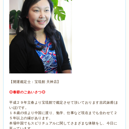
【開運鑑定士：宝琉館 天神店】
◎春節のごあいさつ◎
平成２９年立春より宝琉館で鑑定させて頂いております吉武妹甫(ま
いほ)です。
１８歳の頃より中国に渡り、勉学、仕事など現在までも合わせて２
５年以上の縁があります。
本場中国でもスピリチュアルに関してさまざまな体験をし、今日に
至っています。