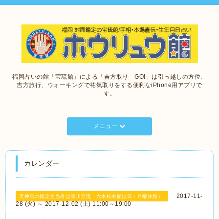
福岡占いの館「宝琉館」による「吉方取り GO!」は引っ越しの方位、
吉方旅行、ウォーキングで祐気取りをする便利なiPhone用アプリで
す。
メニュー
カレンダー
2017-11-
天神店の鑑定担当者は深川宝琉 六本松本館は日・月曜休館）
28 (火) ～ 2017-12-02 (土) 11:00～19:00