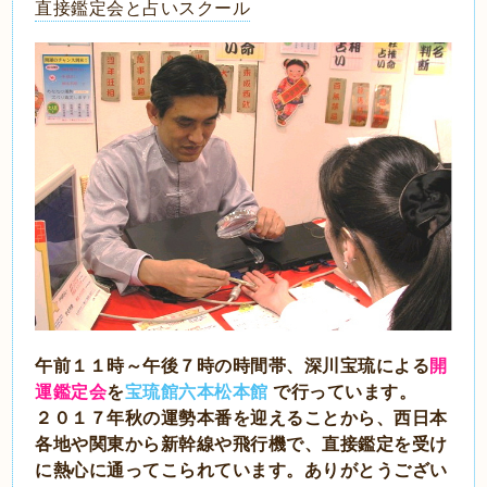
直接鑑定会と占いスクール
午前１１時～午後７時の時間帯、深川宝琉による
開
運鑑定会
を
宝琉館六本松本館
で行っています。
２０１７年秋の運勢本番を迎えることから、西日本
各地や関東から新幹線や飛行機で、直接鑑定を受け
に熱心に通ってこられています。ありがとうござい