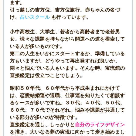
ます。
引っ越しの吉方位、吉方位旅行、赤ちゃんの名づ
け、
占いスクール
も行っています。
小中高校生、大学生、若者から高齢者まで老若男
女、様々な課題を持ちながら開運への道を模索して
いる人が多いものです。
第二の人生をいかにスタートするか、準備している
方もいますが、どうやって再出発すれば良いか、
悶々と悩んでいる人もいます。そんな時、宝琉館の
直接鑑定は役立つことでしょう。
昭和５０年代、６０年代から平成生まれにかけて
は、恋愛結婚運や適職、仕事運を知りたくて相談す
るケースが多いですね。３０代、４０代、５０代、
６０代、７０代でそれぞれ、悩みや課題が共通して
いる部分が多いのが特徴です。
直接鑑定を通し、しっかりと
自分のライフデザイン
を描き、大いなる夢の実現に向
かって歩き始めまし