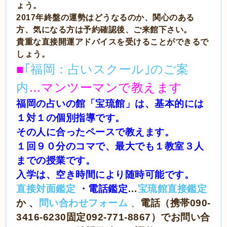
ょう。
2017年終盤の運勢はどうなるのか、関心のある
方、気になる方は予約確認後、ご来館下さい。
貴重な直接開運アドバイスを受けることができるで
しょう。
■
｢福岡：占いスクール｣のご案
内
…マンツーマンで教えます
福岡の占いの館「宝琉館」は、基本的には
１対１の個別指導です。
その人に合ったペースで教えます。
１回９０分のコマで、最大でも１教室３人
までの授業です。
入学は、空き時間により随時可能です。
直接対面鑑定
・電話鑑定
…
宝琉館直接鑑定
か 、
問い合わせフォーム
、
電話（携帯090-
3416-6230固定092-771-8867）でお問い合