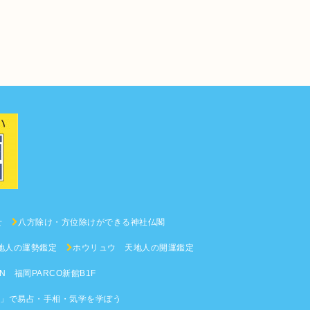
せ
八方除け・方位除けができる神社仏閣
地人の運勢鑑定
ホウリュウ 天地人の開運鑑定
 福岡PARCO新館B1F
」で易占・手相・気学を学ぼう