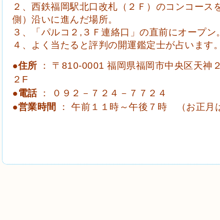
２、西鉄福岡駅北口改札（２Ｆ）のコンコース
側）沿いに進んだ場所。
３、「パルコ２,３Ｆ連絡口」の直前にオープン
４、よく当たると評判の開運鑑定士が占います
●
住所
： 〒810-0001 福岡県福岡市中央区天神
２F
●
電話
： ０９２－７２４－７７２４
●
営業時間
： 午前１１時～午後７時 （お正月