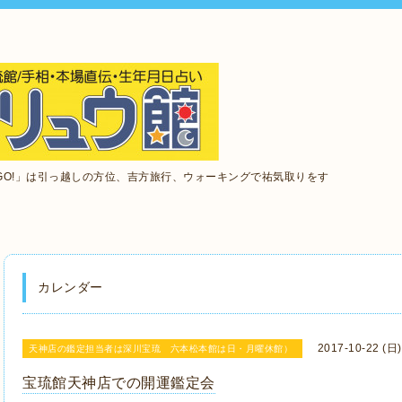
GO!」は引っ越しの方位、吉方旅行、ウォーキングで祐気取りをす
カレンダー
2017-10-22 (日
天神店の鑑定担当者は深川宝琉 六本松本館は日・月曜休館）
宝琉館天神店での開運鑑定会