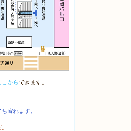
ここから
できます。
立ち寄れます。
だ。