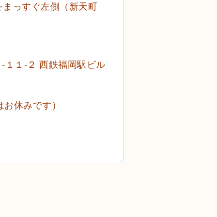
をまっすぐ左側（新天町
。
。
２-１１-２ 西鉄福岡駅ビル
はお休みです）