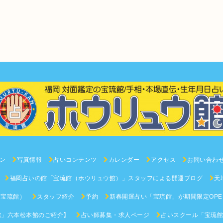
ン
写真情報
占いコンテンツ
カレンダー
アクセス
お問い合わ
福岡占いの館「宝琉館（ホウリュウ館）」スタッフによる開運ブログ
天
（宝琉館）
スタッフ紹介
予約
新春開運占い「宝琉館」が期間限定OPEN
館」六本松本館のご紹介】
占い師募集・求人ページ
占いスクール「宝琉館